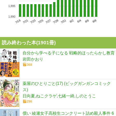
1,895
1,890
7/23
7/29
8/4
7/19
7/25
7/31
8/6
7/21
7/27
8/2
8/8
読み終わった本(
1901
冊)
自分から学べる子になる 戦略的ほったらかし教育
岩田かおり
368
薬屋のひとりごと(17) (ビッグガンガンコミック
ス)
日向夏,ねこクラゲ,七緒一綺,しのとうこ
296
償い 綾瀬女子高校生コンクリート詰め殺人事件 6