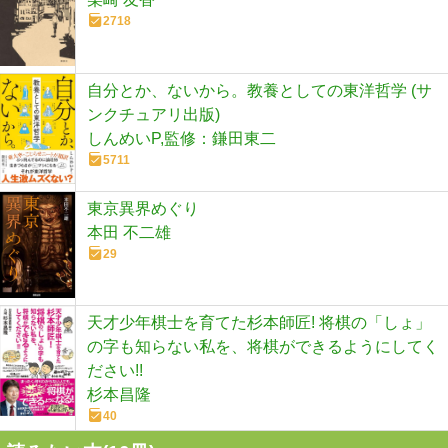
2718
自分とか、ないから。教養としての東洋哲学 (サ
ンクチュアリ出版)
しんめいP,監修：鎌田東二
5711
東京異界めぐり
本田 不二雄
29
天才少年棋士を育てた杉本師匠! 将棋の「しょ」
の字も知らない私を、将棋ができるようにしてく
ださい!!
杉本昌隆
40