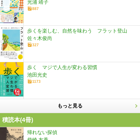
光浦 靖子
887
歩くを楽しむ、自然を味わう フラット登山
佐々木俊尚
327
歩く マジで人生が変わる習慣
池田光史
1173
もっと見る
積読本(
4
冊)
帰れない探偵
柴崎 友香