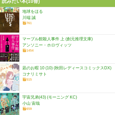
読みたい本(
10
冊)
地球をほる
川端 誠
761
マーブル館殺人事件 上 (創元推理文庫)
アンソニー・ホロヴィッツ
1454
凪のお暇 10 (10) (秋田レディースコミックスDX)
コナリミサト
515
宇宙兄弟(43) (モーニング KC)
小山 宙哉
659