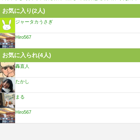
お気に入り(
2
人)
ジャータカうさぎ
Hiro567
お気に入られ(
4
人)
轟直人
たかし
まる
Hiro567