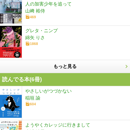
人の加害少年を追って
山﨑 裕侍
469
グレタ・ニンプ
綿矢 りさ
1868
もっと見る
読んでる本(
6
冊)
やさしいがつづかない
稲垣 諭
604
ようやくカレッジに行きまして