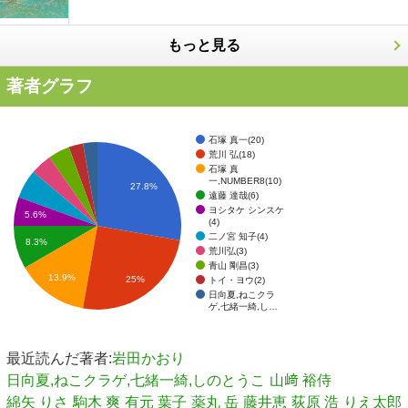
もっと見る
著者グラフ
石塚 真一(20)
荒川 弘(18)
石塚 真
一,NUMBER8(10)
27.8%
遠藤 達哉(6)
ヨシタケ シンスケ
5.6%
(4)
二ノ宮 知子(4)
8.3%
荒川弘(3)
青山 剛昌(3)
13.9%
25%
トイ・ヨウ(2)
日向夏,ねこクラ
ゲ,七緒一綺,し…
最近読んだ著者:
岩田かおり
日向夏,ねこクラゲ,七緒一綺,しのとうこ
山﨑 裕侍
綿矢 りさ
駒木 爽
有元 葉子
薬丸 岳
藤井恵
荻原 浩
りえ太郎