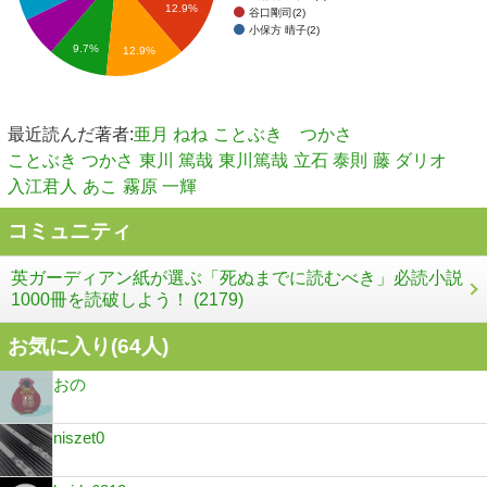
12.9%
谷口剛司(2)
小保方 晴子(2)
9.7%
12.9%
最近読んだ著者:
亜月 ねね
ことぶき つかさ
ことぶき つかさ
東川 篤哉
東川篤哉
立石 泰則
藤 ダリオ
入江君人
あこ
霧原 一輝
コミュニティ
英ガーディアン紙が選ぶ「死ぬまでに読むべき」必読小説
1000冊を読破しよう！ (2179)
お気に入り(
64
人)
おの
niszet0