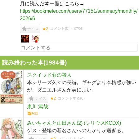
月に読んだ本一覧はこちら→
https://bookmeter.com/users/77151/summary/monthly/
2026/6
コメント(
0
)
07/05
ナイス
★2
読み終わった本(
1984
冊)
スクイッド荘の殺人
本シリーズ久々の長編。ギャグより本格感が強い
が、ダニエルさんが実によい。
★2
コメントする(
0
)
ナイス
東川 篤哉
611
みいちゃんと山田さん(2) (シリウスKCDX)
ゲスト登場の新名さんへのわかりが過ぎる。