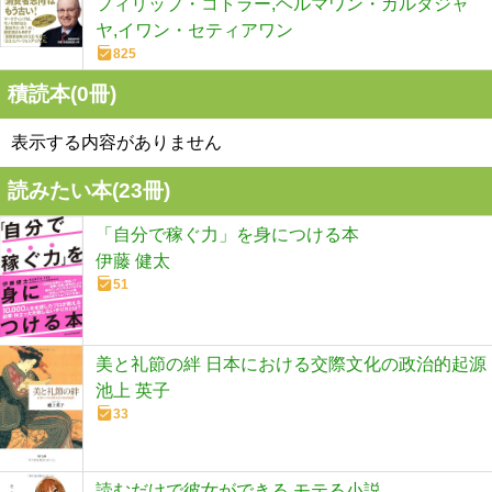
フィリップ・コトラー,ヘルマワン・カルタジャ
ヤ,イワン・セティアワン
825
積読本(
0
冊)
表示する内容がありません
読みたい本(
23
冊)
「自分で稼ぐ力」を身につける本
伊藤 健太
51
美と礼節の絆 日本における交際文化の政治的起源
池上 英子
33
読むだけで彼女ができる モテる小説