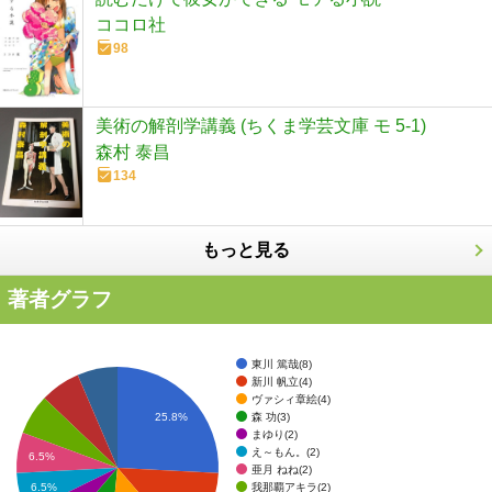
ココロ社
98
美術の解剖学講義 (ちくま学芸文庫 モ 5-1)
森村 泰昌
134
もっと見る
著者グラフ
東川 篤哉(8)
新川 帆立(4)
ヴァシィ章絵(4)
森 功(3)
25.8%
まゆり(2)
え～もん。(2)
6.5%
亜月 ねね(2)
我那覇アキラ(2)
6.5%