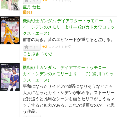
★3
コメントする(
0
)
ナイス
亜月 ねね
521
機動戦士ガンダム デイアフタートゥモロー ―カ
イ・シデンのメモリーより― (2) (カドカワコミッ
クス・エース)
前巻の続き。昔のエピソードが重なると泣ける。
★2
コメントする(
0
)
ナイス
ことぶき つかさ
187
機動戦士ガンダム デイアフタートゥモロー ―
カイ・シデンのメモリーより― (1) (角川コミッ
クス・エース)
平和になったサイド3で物騒になりそうなところ
大人になったカイ・シデンが収める。ストーリー
だけ追うと凡庸なシーンも画とセリフがこうもマ
ッチすると迫力がある、これが漫画なのか、と思
う作品。