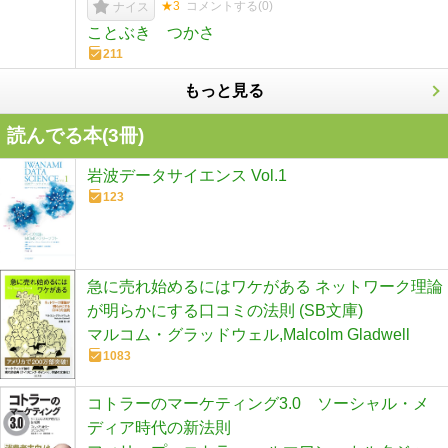
★3
コメントする(
0
)
ナイス
ことぶき つかさ
211
もっと見る
読んでる本(
3
冊)
岩波データサイエンス Vol.1
123
急に売れ始めるにはワケがある ネットワーク理論
が明らかにする口コミの法則 (SB文庫)
マルコム・グラッドウェル,Malcolm Gladwell
1083
コトラーのマーケティング3.0 ソーシャル・メ
ディア時代の新法則