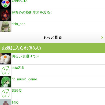
kaida6213
好奇心の横断歩道を渡る！
shin_ash
もっと見る
お気に入られ(
83
人)
明るい表通りで🎶
cota216
hb_music_game
高崎晃
おの