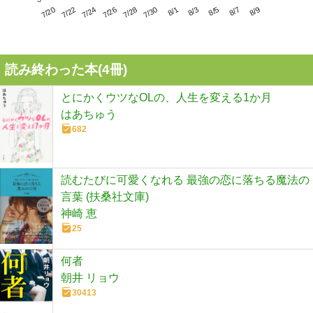
7/24
7/30
8/5
7/20
7/26
8/1
8/7
7/22
7/28
8/3
8/9
読み終わった本(
4
冊)
とにかくウツなOLの、人生を変える1か月
はあちゅう
682
読むたびに可愛くなれる 最強の恋に落ちる魔法の
言葉 (扶桑社文庫)
神崎 恵
25
何者
朝井 リョウ
30413