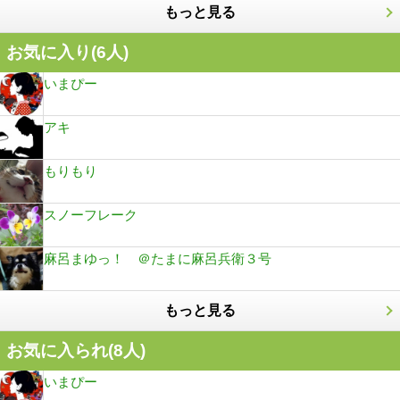
もっと見る
お気に入り(
6
人)
いまぴー
アキ
もりもり
スノーフレーク
麻呂まゆっ！ ＠たまに麻呂兵衛３号
もっと見る
お気に入られ(
8
人)
いまぴー