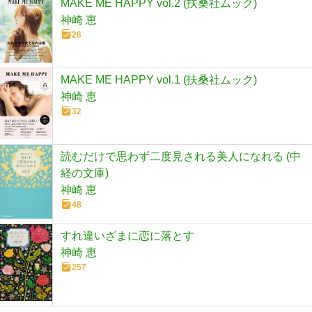
MAKE ME HAPPY vol.2 (扶桑社ムック)
神崎 恵
26
MAKE ME HAPPY vol.1 (扶桑社ムック)
神崎 恵
32
読むだけで思わず二度見される美人になれる (中
経の文庫)
神崎 恵
48
すれ違いざまに恋に落とす
神崎 恵
257