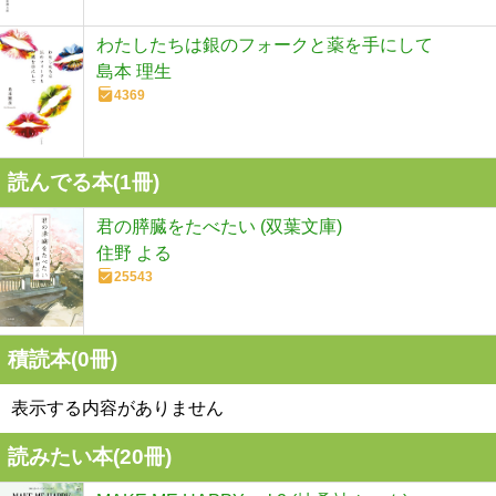
わたしたちは銀のフォークと薬を手にして
島本 理生
4369
読んでる本(
1
冊)
君の膵臓をたべたい (双葉文庫)
住野 よる
25543
積読本(
0
冊)
表示する内容がありません
読みたい本(
20
冊)