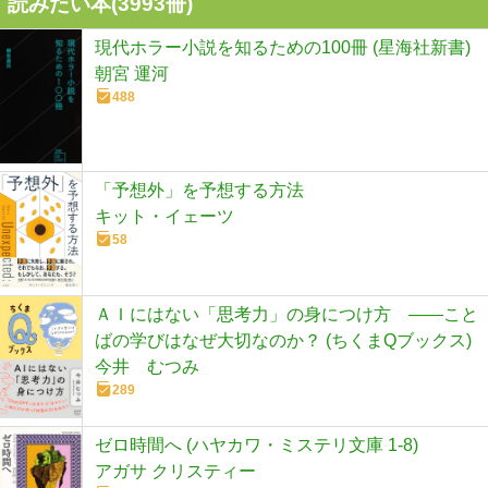
読みたい本(
3993
冊)
現代ホラー小説を知るための100冊 (星海社新書)
朝宮 運河
488
「予想外」を予想する方法
キット・イェーツ
58
ＡＩにはない「思考力」の身につけ方 ――こと
ばの学びはなぜ大切なのか？ (ちくまQブックス)
今井 むつみ
289
ゼロ時間へ (ハヤカワ・ミステリ文庫 1-8)
アガサ クリスティー