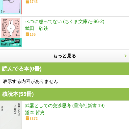
1743
べつに怒ってない (ちくま文庫た-96-2)
武田 砂鉄
165
もっと見る
読んでる本(
0
冊)
表示する内容がありません
積読本(
55
冊)
武器としての交渉思考 (星海社新書 19)
瀧本 哲史
3372