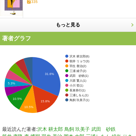
335
もっと見る
著者グラフ
沢木 耕太郎(6)
朝井 リョウ(3)
羽生 善治(2)
三浦 綾子(2)
31.6%
武田 砂鉄(1)
川原 繁人(1)
5.3%
小川 哲(1)
長束恭行(1)
三浦しをん(1)
10.5%
鳥飼 玖美子(1)
15.8%
10.5%
最近読んだ著者:
沢木 耕太郎
鳥飼 玖美子
武田 砂鉄