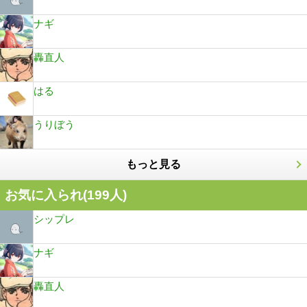
ナギ
轟直人
はる
うりぼう
もっと見る
お気に入られ(
199
人)
シップレ
ナギ
轟直人