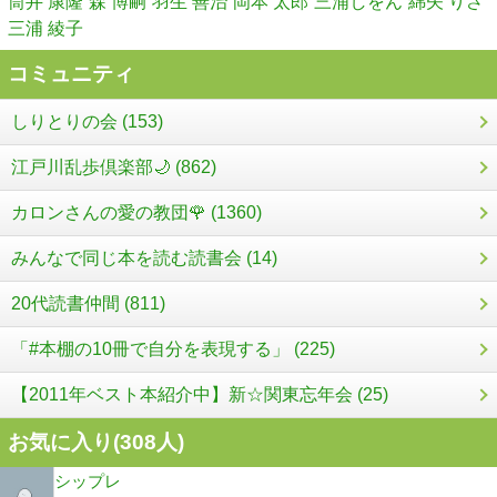
筒井 康隆
森 博嗣
羽生 善治
岡本 太郎
三浦しをん
綿矢 りさ
三浦 綾子
コミュニティ
しりとりの会 (153)
江戸川乱歩倶楽部🌙 (862)
カロンさんの愛の教団🌹 (1360)
みんなで同じ本を読む読書会 (14)
20代読書仲間 (811)
「#本棚の10冊で自分を表現する」 (225)
【2011年ベスト本紹介中】新☆関東忘年会 (25)
お気に入り(
308
人)
シップレ