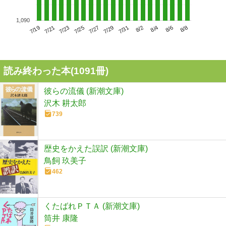
1,090
7/23
7/29
8/4
7/19
7/25
7/31
8/6
7/21
7/27
8/2
8/8
読み終わった本(
1091
冊)
彼らの流儀 (新潮文庫)
沢木 耕太郎
739
歴史をかえた誤訳 (新潮文庫)
鳥飼 玖美子
462
くたばれＰＴＡ (新潮文庫)
筒井 康隆