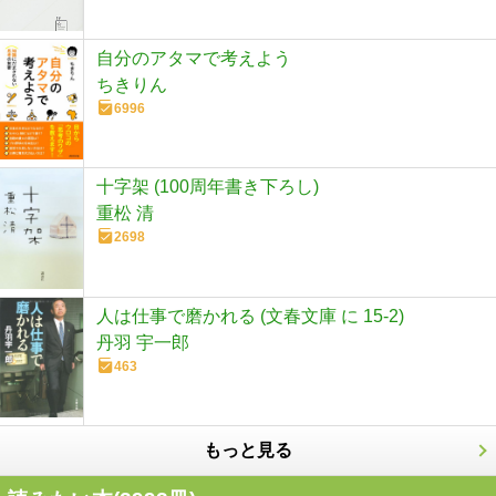
自分のアタマで考えよう
ちきりん
6996
十字架 (100周年書き下ろし)
重松 清
2698
人は仕事で磨かれる (文春文庫 に 15-2)
丹羽 宇一郎
463
もっと見る