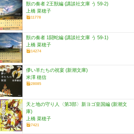
獣の奏者 2王獣編 (講談社文庫 う 59-2)
上橋 菜穂子
11778
獣の奏者 1闘蛇編 (講談社文庫 う 59-1)
上橋 菜穂子
14274
儚い羊たちの祝宴 (新潮文庫)
米澤 穂信
28085
天と地の守り人〈第3部〉新ヨゴ皇国編 (新潮文
庫)
上橋 菜穂子
7421