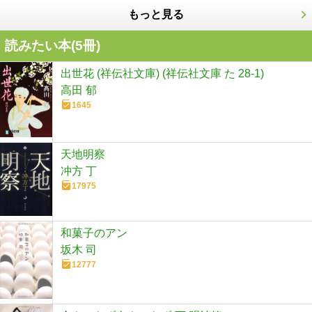
もっと見る
読みたい本(
5
冊)
出世花 (祥伝社文庫) (祥伝社文庫 た 28-1)
高田 郁
1645
天地明察
冲方 丁
17975
和菓子のアン
坂木 司
12777