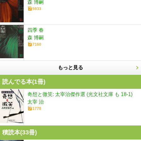
森 博嗣
5933
四季 春
森 博嗣
7160
もっと見る
読んでる本(
1
冊)
奇想と微笑: 太宰治傑作選 (光文社文庫 も 18-1)
太宰 治
1778
積読本(
33
冊)