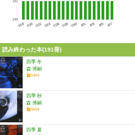
191
190
7/22
7/28
8/3
7/18
7/24
7/30
8/5
7/20
7/26
8/1
8/7
読み終わった本(
191
冊)
四季 冬
森 博嗣
5405
四季 秋
森 博嗣
5650
四季 夏