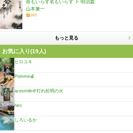
命もいらず名もいらず 下 明治篇
山本兼一
393
もっと見る
お気に入り(
19
人)
ヒロユキ
Pomme🍎
acesmile＠灯れ松明の火
hiro
しろいるか