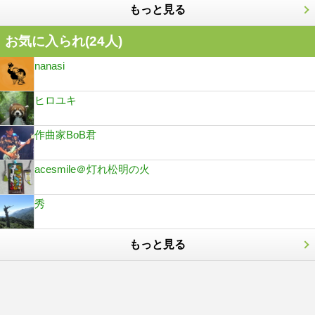
もっと見る
お気に入られ(
24
人)
nanasi
ヒロユキ
作曲家BoB君
acesmile＠灯れ松明の火
秀
もっと見る