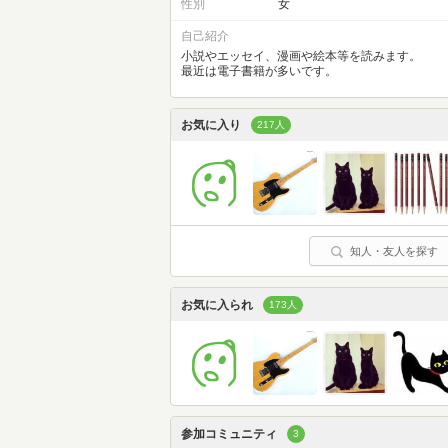
性別
女
自己紹介
小説やエッセイ、漫画や絵本等を読みます。
最近は電子書籍が多いです。
お気に入り
217人
知人・友人を探す
お気に入られ
173人
参加コミュニティ
3