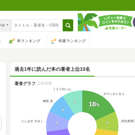
n和書
は
本ランキング
作家ランキング
過去1年に読んだ本の著者上位10名
著者グラフ
上位10名
くどうれいん
ヤマシタトモコ
神田 澪
9
18
%
9
にしおか すみこ
河合真美
9
9