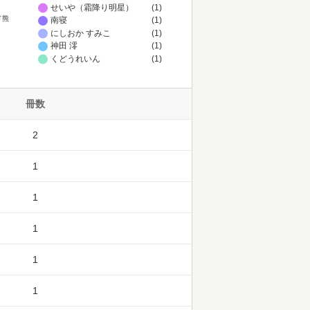
せいや（霜降り明星）
(1)
ド熊
南寝
(1)
にしおか すみこ
(1)
神田 澪
(1)
くどうれいん
(1)
冊数
2
1
1
1
1
1