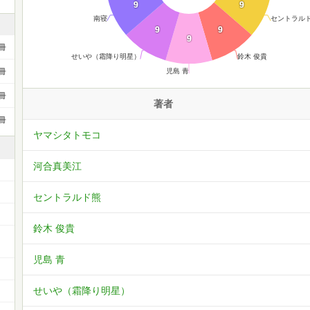
9
9
南寝
セントラル
9
9
9
冊
せいや（霜降り明星）
鈴木 俊貴
児島 青
冊
冊
著者
冊
ヤマシタトモコ
河合真美江
セントラルド熊
鈴木 俊貴
ー
児島 青
せいや（霜降り明星）