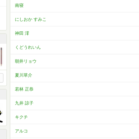
南寝
にしおか すみこ
神田 澪
くどうれいん
朝井リョウ
夏川草介
若林 正恭
九井 諒子
キクチ
アルコ