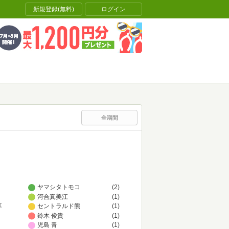
新規登録(無料)
ログイン
全期間
ヤマシタトモコ
(2)
河合真美江
(1)
セントラルド熊
(1)
江
鈴木 俊貴
(1)
児島 青
(1)