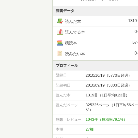
読書データ
1319
読んだ本
0
読んでる本
57
積読本
0
読みたい本
プロフィール
登録日
2010/10/19（5773日経過）
記録初日
2010/09/19（5803日経過）
読んだ本
1319冊（1日平均0.23冊)
読んだページ
325325ページ（1日平均56ペ
ジ）
感想・レビュー
1043件（投稿率79.1%）
本棚
27棚