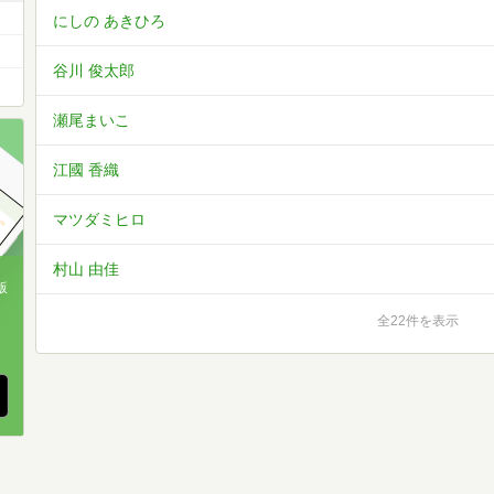
にしの あきひろ
谷川 俊太郎
瀬尾まいこ
江國 香織
マツダミヒロ
村山 由佳
版
全22件を表示
、