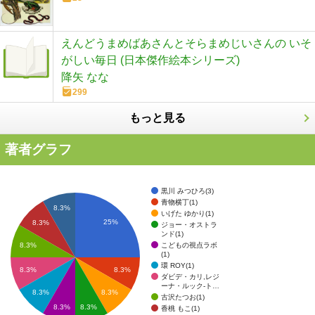
えんどうまめばあさんとそらまめじいさんの いそ
がしい毎日 (日本傑作絵本シリーズ)
降矢 なな
299
もっと見る
著者グラフ
黒川 みつひろ(3)
青物横丁(1)
8.3%
いげた ゆかり(1)
25%
8.3%
ジョー・オストラ
ンド(1)
こどもの視点ラボ
8.3%
(1)
環 ROY(1)
8.3%
8.3%
ダビデ・カリ,レジ
ーナ・ルック-ト…
8.3%
8.3%
古沢たつお(1)
8.3%
8.3%
香桃 もこ(1)