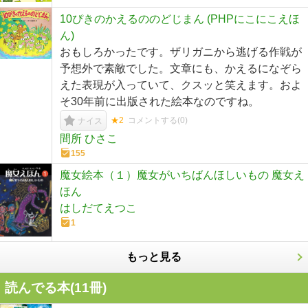
10ぴきのかえるののどじまん (PHPにこにこえほ
ん)
おもしろかったです。ザリガニから逃げる作戦が
予想外で素敵でした。文章にも、かえるになぞら
えた表現が入っていて、クスッと笑えます。およ
そ30年前に出版された絵本なのですね。
★2
コメントする(
0
)
ナイス
間所 ひさこ
155
魔女絵本（１）魔女がいちばんほしいもの 魔女え
ほん
はしだてえつこ
1
もっと見る
読んでる本(
11
冊)