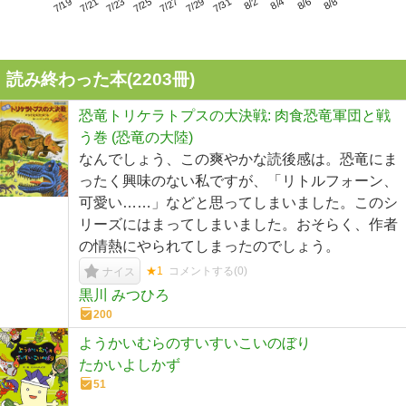
7/23
7/29
8/4
7/19
7/25
7/31
8/6
7/21
7/27
8/2
8/8
読み終わった本(
2203
冊)
恐竜トリケラトプスの大決戦: 肉食恐竜軍団と戦
う巻 (恐竜の大陸)
なんでしょう、この爽やかな読後感は。恐竜にま
ったく興味のない私ですが、「リトルフォーン、
可愛い……」などと思ってしまいました。このシ
リーズにはまってしまいました。おそらく、作者
の情熱にやられてしまったのでしょう。
★1
コメントする(
0
)
ナイス
黒川 みつひろ
200
ようかいむらのすいすいこいのぼり
たかいよしかず
51