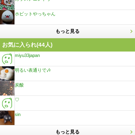
ホビットやっちゃん
もっと見る
お気に入られ(
44
人)
miyu33japan
明るい表通りで🎶
炭酸
♡
sin
もっと見る