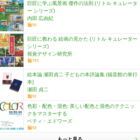
巨匠に学ぶ風景画 傑作の法則 (リトル キュレータ
ー シリーズ)
内田 広由紀
55
巨匠に教わる 絵画の見かた (リトル キュレーター
シリーズ)
視覚デザイン研究所
793
絵本論 瀬田貞二 子どもの本評論集 (福音館の単行
本)
瀬田 貞二
92
色彩・配色・混色: 美しい配色と混色のテクニッ
クをマスターする
ベティ・エドワーズ
58
もっと見る