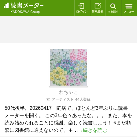
ログイン
新規登録
本を探
わちゃこ
女
アーティスト
44人登録
50代後半。20260417 闘病で、ほとんど3年ぶりに読書
メーターを開く。 この3年色々あったな。。。 また、本を
読み始められることに感謝。楽しく読書しよう！ ※まだ頻
繁に図書館に通えないので、主…
→続きを読む