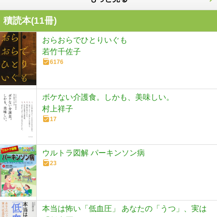
積読本(
11
冊)
おらおらでひとりいぐも
若竹千佐子
6176
ボケない介護食。しかも、美味しい。
村上祥子
17
ウルトラ図解 パーキンソン病
23
本当は怖い「低血圧」 あなたの「うつ」、実は