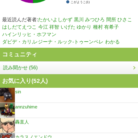
こがようこ(1)
最近読んだ著者:
たかいよしかず
黒川 みつひろ
間所 ひさこ
はしだてえつこ
今江 祥智
いげた ゆかり
種村 有希子
ハインリッヒ・ホフマン
ダビデ・カリ,レジーナ・ルック-トゥーンペレ
わかる
コミュニティ
読み聞かせ (56)
お気に入り(
52
人)
sin
annzuhime
轟直人
カラスノエンドウ