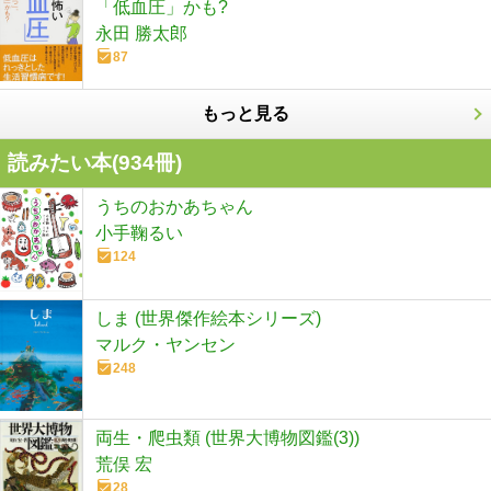
「低血圧」かも?
永田 勝太郎
87
もっと見る
読みたい本(
934
冊)
うちのおかあちゃん
小手鞠るい
124
しま (世界傑作絵本シリーズ)
マルク・ヤンセン
248
両生・爬虫類 (世界大博物図鑑(3))
荒俣 宏
28