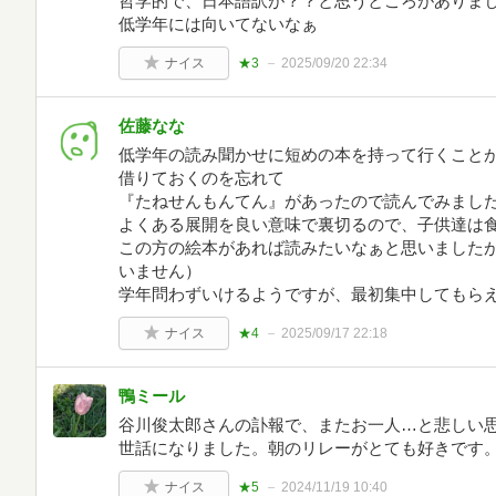
哲学的で、日本語訳が？？と思うところがありま
低学年には向いてないなぁ
ナイス
★3
2025/09/20 22:34
佐藤なな
低学年の読み聞かせに短めの本を持って行くこと
借りておくのを忘れて
『たねせんもんてん』があったので読んでみまし
よくある展開を良い意味で裏切るので、子供達は
この方の絵本があれば読みたいなぁと思いました
いません）
学年問わずいけるようですが、最初集中してもら
ナイス
★4
2025/09/17 22:18
鴨ミール
谷川俊太郎さんの訃報で、またお一人…と悲しい
世話になりました。朝のリレーがとても好きです
ナイス
★5
2024/11/19 10:40