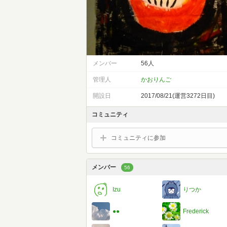
メンバー
56人
管理人
かおりんご
開設日
2017/08/21(運営3272日目)
コミュニティ
コミュニティに参加
メンバー
56
Izu
りつか
●●
Frederick