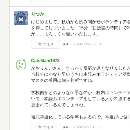
りつか
はじめまして。秋頃から読み聞かせボランティア
を押してしまいました。15分（朝読書の時間）で3
が……よろしくお願いいたします。
ナイス
★8
2024/09/12 22:34
CatsMam1973
かおりんごさん、すっかり反応が遅くなりました
当校ではかなり早いうちに本読みボランティア活
マスクの着用は個人判断ですね。
学校側がどのような伝手なのか、校内ボランティ
いて、本読みボランティアをしている人が希望す
恵まれているんでしょうね。
複式学級化している学年もあるので、本選びに悩
ナイス
★4
2024/02/26 10:39