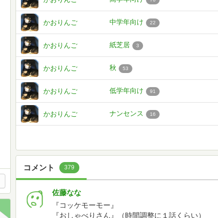
中学年向け
かおりんご
22
紙芝居
かおりんご
3
秋
かおりんご
53
低学年向け
かおりんご
91
ナンセンス
かおりんご
16
コメント
379
佐藤なな
『コッケモーモー』
『おしゃべりさん』（時間調整に１話くらい）