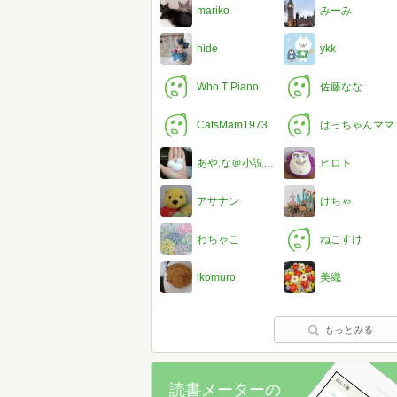
mariko
みーみ
hide
ykk
Who T Piano
佐藤なな
CatsMam1973
はっちゃんママ
あや.な＠小説が好き
ヒロト
アサナン
けちゃ
わちゃこ
ねこすけ
ikomuro
美織
もっとみる
読書メーターの