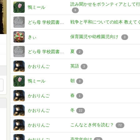
読み聞かせをボランティアとして
鴨ミール
9
戦争と平和についての絵本 教えて
どら母 学校図書館を考える
保育園児や幼稚園児向け
きぃ
3
夏
どら母 学校図書館を考える
2
英語
かおりんご
3
朝
鴨ミール
3
春
かおりんご
1
冬
かおりんご
22
こんなとき何を読む？
かおりんご
72
高学年向け
かおりんご
76