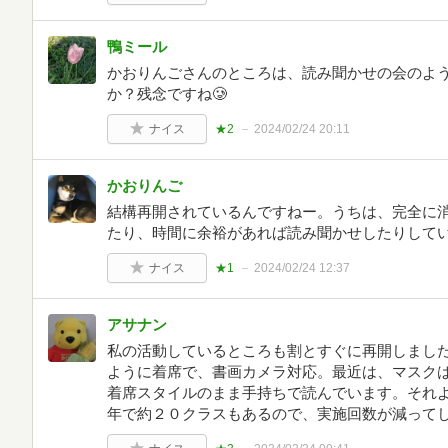
鴨ミール
かおりんごさんのところは、読み聞かせの会のよ
か？残念ですね🥲
ナイス
★2
2024/02/24 20:11
かおりんご
結構再開されているんですねー。うちは、完全に
たり、時間に余裕があれば読み聞かせしたりして
ナイス
★1
2024/02/24 12:37
アサナン
私の活動しているところも割とすぐに再開しまし
ように着席で、書画カメラ対応。最近は、マスク
着席スタイルのまま手持ちで読んでいます。それ
年で約２０クラスもあるので、実施回数が減って