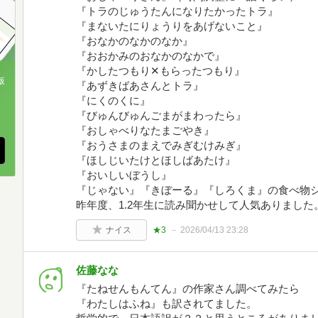
『トラのじゅうたんになりたかったトラ』
『まないたにりょうりをあげないこと』
『おなかのなかのなか』
『おおかみのおなかのなかで』
『かしたつもり✕もらったつもり』
版
『あずきばあさんとトラ』
『にくのくに』
、
『びゅんびゅんごまがまわったら』
『おしゃべりなたまごやき』
『おうさまのまえでみぎむけみぎ』
『ほしじいたけとほしばあたけ』
『おいしいぼうし』
『じゃない』『きぼーる』『しろくま』の食べ物
昨年度、1.2年生に読み聞かせして人気ありました
ナイス
★3
2026/04/13 23:28
佐藤なな
『たねせんもんてん』の作家さん調べてみたら
『わたしはふね』も訳されてました。