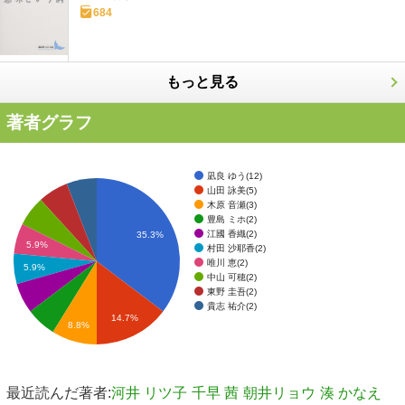
684
もっと見る
著者グラフ
凪良 ゆう(12)
山田 詠美(5)
木原 音瀬(3)
豊島 ミホ(2)
江國 香織(2)
35.3%
5.9%
村田 沙耶香(2)
唯川 恵(2)
5.9%
中山 可穂(2)
東野 圭吾(2)
貴志 祐介(2)
14.7%
8.8%
最近読んだ著者:
河井 リツ子
千早 茜
朝井リョウ
湊 かなえ