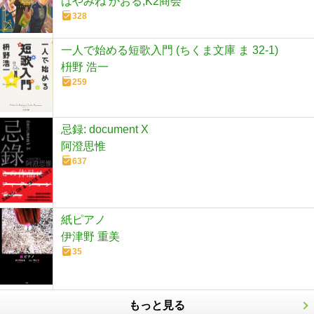
はやみね かおる,K2商会
328
一人で始める短歌入門 (ちくま文庫 ま 32-1)
枡野 浩一
259
忌録: document X
阿澄思惟
637
紙ピアノ
伊津野 重美
35
もっと見る