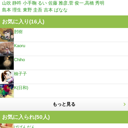
山吹 静吽
小手鞠 るい
佐藤 雅彦,菅 俊一,高橋 秀明
島本 理生
東野 圭吾
吉本 ばなな
お気に入り(
16
人)
肘樹
Kaoru
Chiho
柚子子
K(日和)
もっと見る
お気に入られ(
50
人)
ぱぱんだん