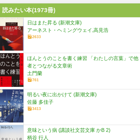
読みたい本(
1973
冊)
日はまた昇る (新潮文庫)
アーネスト・ヘミングウェイ,高見浩
2633
ほんとうのことを書く練習 「わたしの言葉」で他
者とつながる文章術
土門蘭
761
明るい夜に出かけて (新潮文庫)
佐藤 多佳子
3413
意味という病 (講談社文芸文庫 かB 2)
柄谷 行人