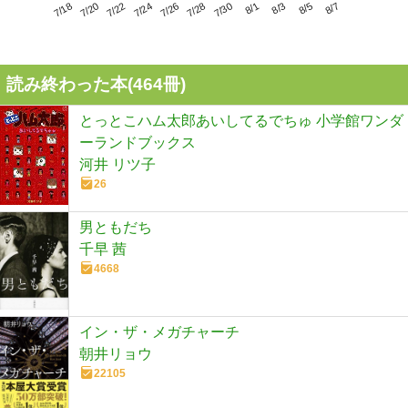
7/22
7/28
8/3
7/18
7/24
7/30
8/5
7/20
7/26
8/1
8/7
読み終わった本(
464
冊)
とっとこハム太郎あいしてるでちゅ 小学館ワンダ
ーランドブックス
河井 リツ子
26
男ともだち
千早 茜
4668
イン・ザ・メガチャーチ
朝井リョウ
22105