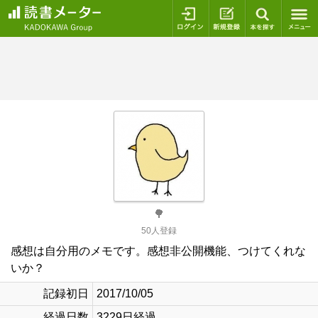
ログイン
新規登録
本を探
🌳
50人登録
感想は自分用のメモです。感想非公開機能、つけてくれな
いか？
記録初日
2017/10/05
経過日数
3229日経過