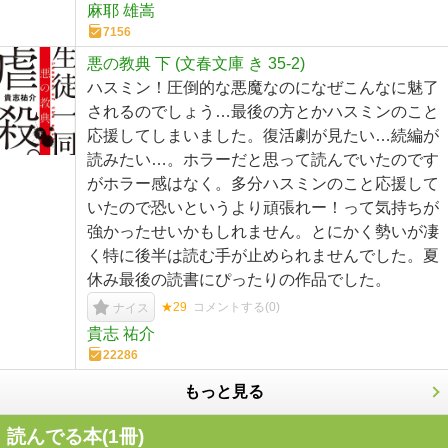
麻耶 雄嵩
7156
悪の教典 下 (文春文庫 き 35-2)
ハスミン！圧倒的な悪魔なのになぜこんなに魅了
されるのでしょう…最後の方とかハスミンのこと
応援してしまいました。復活劇が見たい…続編が
読みたい…。ホラーだと思って読んでいたのです
がホラー感はなく。多分ハスミンのこと応援して
いたので恐いというより頑張れー！って気持ちが
強かったせいかもしれません。とにかく勢いが凄
く特に後半は読む手が止められませんでした。夏
休み最後の読書にぴったりの作品でした。
★29
コメントする(
0
)
ナイス
貴志 祐介
22286
もっと見る
読んでる本(
1
冊)