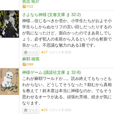
貴志 祐介
7722
さよなら神様 (文春文庫 ま 32-2)
神様…信じるべきか否か。小学生たちがおよそ小
学生らしからぬセリフの言い回しだったりするの
が気になったけど、面白かったのでまあ良しでし
ょう。必ず犯人の名前から入るというのも斬新で
良かった。不思議な魅力のある1冊です。
★17
コメントする(
0
)
ナイス
麻耶 雄嵩
2388
神様ゲーム (講談社文庫 ま 32-8)
これが麻耶ワールドか…。読み終えてもちっとも
わからない。どうしてそうなった？頼むから真相
を教えて！鈴木君は本当に神様なのか。でもそう
思わせるオーラがある。頑張れ芳雄。続きが気に
なります。
★15
コメントする(
0
)
ナイス