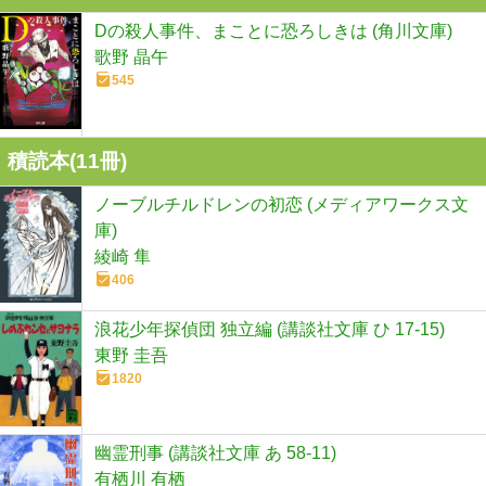
Dの殺人事件、まことに恐ろしきは (角川文庫)
歌野 晶午
545
積読本(
11
冊)
ノーブルチルドレンの初恋 (メディアワークス文
庫)
綾崎 隼
406
浪花少年探偵団 独立編 (講談社文庫 ひ 17-15)
東野 圭吾
1820
幽霊刑事 (講談社文庫 あ 58-11)
有栖川 有栖