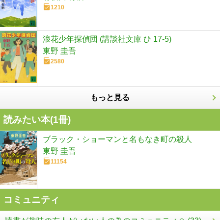
1210
浪花少年探偵団 (講談社文庫 ひ 17-5)
東野 圭吾
2580
もっと見る
読みたい本(
1
冊)
ブラック・ショーマンと名もなき町の殺人
東野 圭吾
11154
コミュニティ