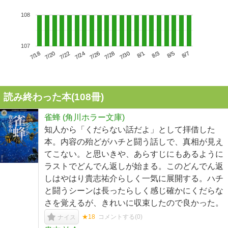
108
107
7/22
7/28
8/3
7/18
7/24
7/30
8/5
7/20
7/26
8/1
8/7
読み終わった本(
108
冊)
雀蜂 (角川ホラー文庫)
知人から「くだらない話だよ」として拝借した
本。内容の殆どがハチと闘う話しで、真相が見え
てこない。と思いきや、あらすじにもあるように
ラストでどんでん返しが始まる。このどんでん返
しはやはり貴志祐介らしく一気に展開する。ハチ
と闘うシーンは長ったらしく感じ確かにくだらな
さを覚えるが、きれいに収束したので良かった。
★18
コメントする(
0
)
ナイス