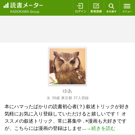
ログイン
新規登録
本を探
ゆあ
女
39歳
東京都
37人登録
本にハマったばかりの読書初心者(？) 叙述トリックが好き
気軽にお気に入り登録していただけると嬉しいです！ オ
ススメの叙述トリック、常に募集中 . ※漫画も大好きです
が、こちらには漫画の登録はしませ…
→続きを読む