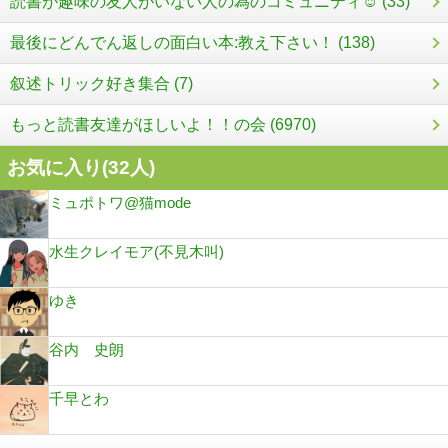
読書が趣味の友人がいない人の為のコミュニティ☺︎ (33)
最後にどんでん返しの面白い本:教え下さい！ (138)
叙述トリック好き集合 (7)
もっと読書友達がほしいよ！！の会 (6970)
お気に入り(
32
人)
ミュポトワ@猫mode
水生クレイモア(不見木叫)
ゆき
谷内 史朗
千早とわ