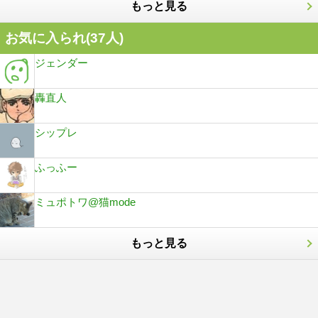
もっと見る
お気に入られ(
37
人)
ジェンダー
轟直人
シップレ
ふっふー
ミュポトワ@猫mode
もっと見る