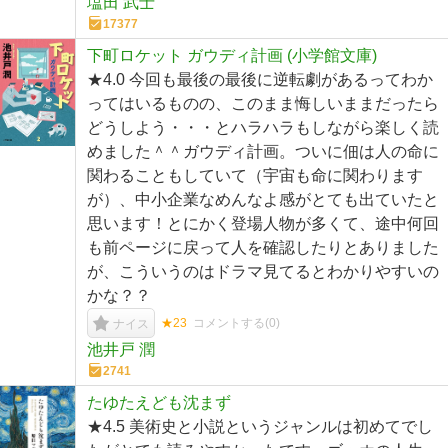
塩田 武士
17377
下町ロケット ガウディ計画 (小学館文庫)
★4.0 今回も最後の最後に逆転劇があるってわか
ってはいるものの、このまま悔しいままだったら
どうしよう・・・とハラハラもしながら楽しく読
めました＾＾ガウディ計画。ついに佃は人の命に
関わることもしていて（宇宙も命に関わります
が）、中小企業なめんなよ感がとても出ていたと
思います！とにかく登場人物が多くて、途中何回
も前ページに戻って人を確認したりとありました
が、こういうのはドラマ見てるとわかりやすいの
かな？？
★23
コメントする(
0
)
ナイス
池井戸 潤
2741
たゆたえども沈まず
★4.5 美術史と小説というジャンルは初めてでし