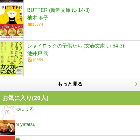
BUTTER (新潮文庫 ゆ 14-3)
柚木 麻子
15374
シャイロックの子供たち (文春文庫 い 64-3)
池井戸 潤
10659
もっと見る
お気に入り(
20
人)
ゆにまる
miyatatsu
華