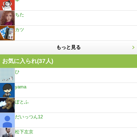
ちた
カツ
もっと見る
お気に入られ(
37
人)
ひ
yama
ぽとふ
だいっつん12
松下左京