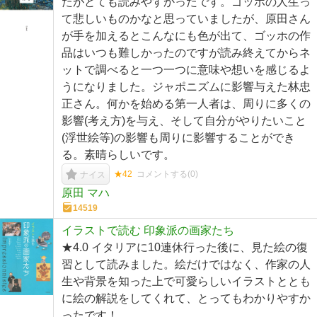
たがとても読みやすかったです。ゴッホの人生っ
て悲しいものかなと思っていましたが、原田さん
が手を加えるとこんなにも色が出て、ゴッホの作
品はいつも難しかったのですが読み終えてからネ
ットで調べると一つ一つに意味や想いを感じるよ
うになりました。ジャポニズムに影響与えた林忠
正さん。何かを始める第一人者は、周りに多くの
影響(考え方)を与え、そして自分がやりたいこと
(浮世絵等)の影響も周りに影響することができ
る。素晴らしいです。
★42
コメントする(
0
)
ナイス
原田 マハ
14519
イラストで読む 印象派の画家たち
★4.0 イタリアに10連休行った後に、見た絵の復
習として読みました。絵だけではなく、作家の人
生や背景を知った上で可愛らしいイラストととも
に絵の解説をしてくれて、とってもわかりやすか
ったです！