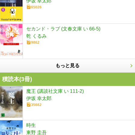
伊坂 幸太郎
65026
セカンド・ラブ (文春文庫 い 66-5)
乾 くるみ
9862
もっと見る
積読本(
3
冊)
魔王 (講談社文庫 い 111-2)
伊坂 幸太郎
35662
時生
東野 圭吾