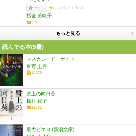
★7
コメントする(
0
)
ナイス
杉全 美帆子
551
もっと見る
読んでる本(
5
冊)
マスカレード・ナイト
東野 圭吾
14470
盤上の向日葵
柚月 裕子
12581
重力ピエロ (新潮文庫)