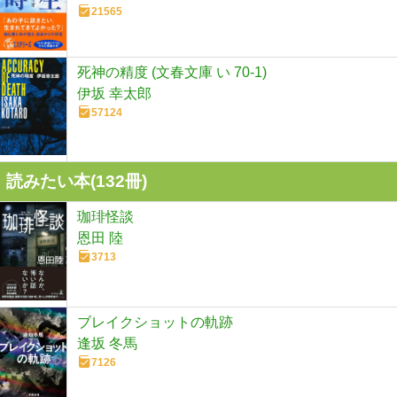
21565
死神の精度 (文春文庫 い 70-1)
伊坂 幸太郎
57124
読みたい本(
132
冊)
珈琲怪談
恩田 陸
3713
ブレイクショットの軌跡
逢坂 冬馬
7126