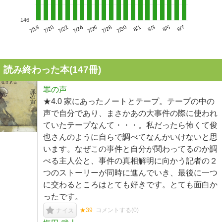
146
7/22
7/28
8/3
7/18
7/24
7/30
8/5
7/20
7/26
8/1
8/7
読み終わった本(
147
冊)
罪の声
★4.0 家にあったノートとテープ。テープの中の
声で自分であり、まさかあの大事件の際に使われ
ていたテープなんて・・・。私だったら怖くて俊
也さんのように自らで調べてなんかいけないと思
います。なぜこの事件と自分が関わってるのか調
べる主人公と、事件の真相解明に向かう記者の２
つのストーリーが同時に進んでいき、最後に一つ
に交わるところはとても好きです。とても面白か
ったです。
★39
コメントする(
0
)
ナイス