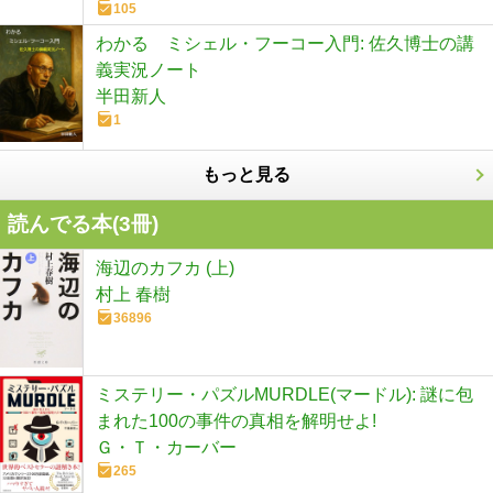
105
わかる ミシェル・フーコー入門: 佐久博士の講
義実況ノート
半田新人
1
もっと見る
読んでる本(
3
冊)
海辺のカフカ (上)
村上 春樹
36896
ミステリー・パズルMURDLE(マードル): 謎に包
まれた100の事件の真相を解明せよ!
Ｇ・Ｔ・カーバー
265