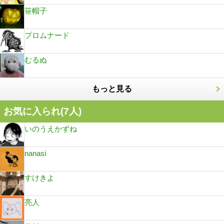
笹帽子
プロムナード
むるぬ
もっと見る
お気に入られ(
7
人)
いのうえかずね
nanasi
すけきよ
亮人