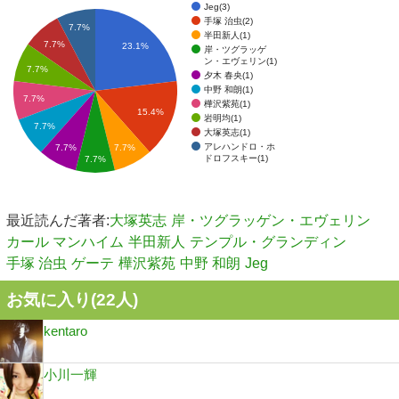
Jeg(3)
手塚 治虫(2)
7.7%
半田新人(1)
7.7%
23.1%
岸・ツグラッゲ
ン・エヴェリン(1)
7.7%
夕木 春央(1)
中野 和朗(1)
7.7%
樺沢紫苑(1)
15.4%
岩明均(1)
7.7%
大塚英志(1)
アレハンドロ・ホ
7.7%
7.7%
ドロフスキー(1)
7.7%
最近読んだ著者:
大塚英志
岸・ツグラッゲン・エヴェリン
カール マンハイム
半田新人
テンプル・グランディン
手塚 治虫
ゲーテ
樺沢紫苑
中野 和朗
Jeg
お気に入り(
22
人)
kentaro
小川一輝