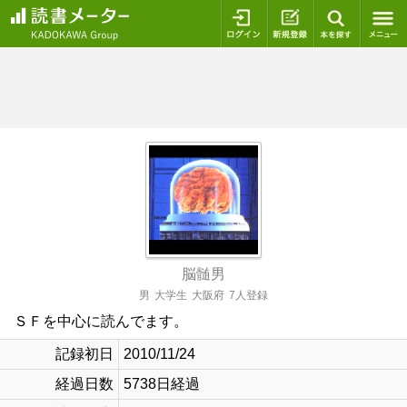
ログイン
新規登録
本を探
脳髄男
男
大学生
大阪府
7人登録
ＳＦを中心に読んでます。
記録初日
2010/11/24
経過日数
5738日経過