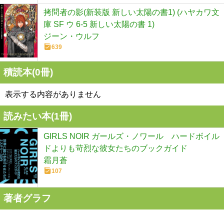
拷問者の影(新装版 新しい太陽の書1) (ハヤカワ文
庫 SF ウ 6-5 新しい太陽の書 1)
ジーン・ウルフ
639
積読本(
0
冊)
表示する内容がありません
読みたい本(
1
冊)
GIRLS NOIR ガールズ・ノワール ハードボイル
ドよりも苛烈な彼女たちのブックガイド
霜月蒼
107
著者グラフ