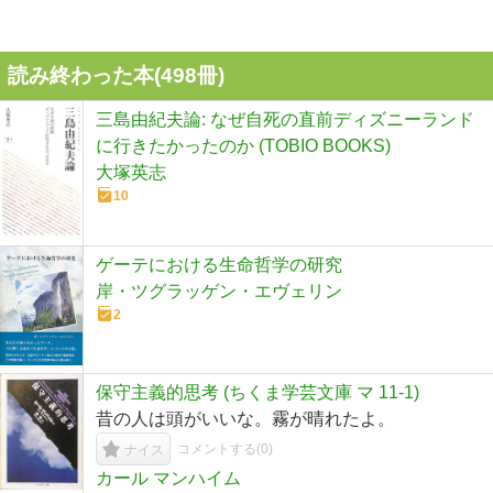
読み終わった本(
498
冊)
三島由紀夫論: なぜ自死の直前ディズニーランド
に行きたかったのか (TOBIO BOOKS)
大塚英志
10
ゲーテにおける生命哲学の研究
岸・ツグラッゲン・エヴェリン
2
保守主義的思考 (ちくま学芸文庫 マ 11-1)
昔の人は頭がいいな。霧が晴れたよ。
コメントする(
0
)
ナイス
カール マンハイム