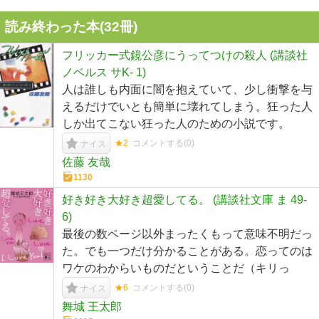
読み終わった本(
32
冊)
フリッカー式鏡公彦にうってつけの殺人 (講談社
ノベルス サK- 1)
人は誰しも内面に闇を抱えていて、少し衝撃を与
えるだけでいとも簡単に壊れてしまう。狂った人
しか出てこない狂った人のための小説です。
★2
コメントする(
0
)
ナイス
佐藤 友哉
1130
好き好き大好き超愛してる。 (講談社文庫 ま 49-
6)
最後の数ページ以外まったくもって意味不明だっ
た。でも一つだけ分かることがある。恋ってのは
ワケのわからいものだということだ（キリっ
★6
コメントする(
0
)
ナイス
舞城 王太郎