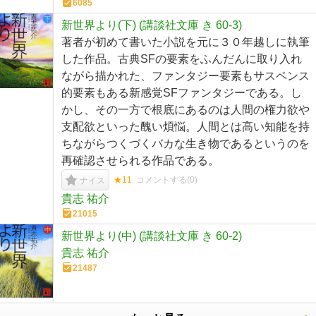
6085
新世界より(下) (講談社文庫 き 60-3)
著者が初めて書いた小説を元に３０年越しに執筆
した作品。古典SFの要素をふんだんに取り入れ
ながら描かれた、ファンタジー要素もサスペンス
的要素もある新感覚SFファンタジーである。し
かし、その一方で根底にあるのは人間の権力欲や
支配欲といった醜い煩悩。人間とは高い知能を持
ちながらつくづくバカな生き物であるというのを
再確認させられる作品である。
★11
コメントする(
0
)
ナイス
貴志 祐介
21015
新世界より(中) (講談社文庫 き 60-2)
貴志 祐介
21487