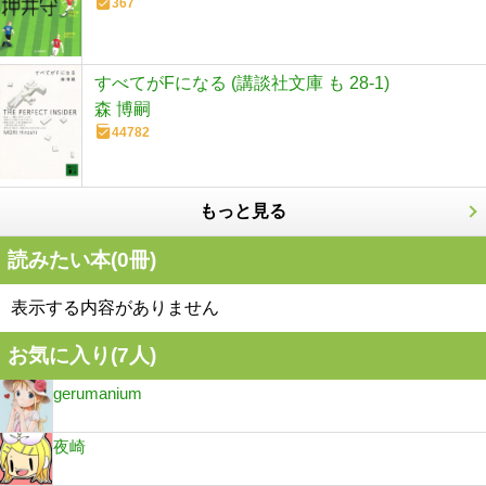
367
すべてがFになる (講談社文庫 も 28-1)
森 博嗣
44782
もっと見る
読みたい本(
0
冊)
表示する内容がありません
お気に入り(
7
人)
gerumanium
夜崎