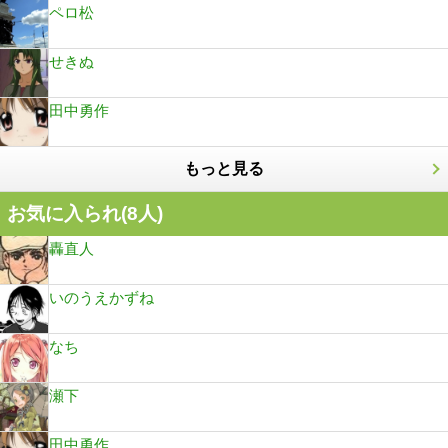
ペロ松
せきぬ
田中勇作
もっと見る
お気に入られ(
8
人)
轟直人
いのうえかずね
なち
瀬下
田中勇作