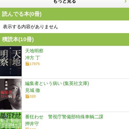
もっと見る
読んでる本(
0
冊)
表示する内容がありません
積読本(
10
冊)
天地明察
冲方 丁
17975
編集者という病い (集英社文庫)
見城 徹
320
番狂わせ 警視庁警備部特殊車輌二課
押井守