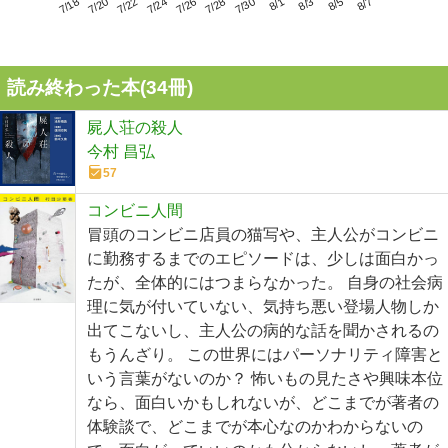
7/22
7/28
8/3
7/18
7/24
7/30
8/5
7/20
7/26
8/1
8/7
読み終わった本(
34
冊)
屍人荘の殺人
今村 昌弘
57
コンビニ人間
冒頭のコンビニ店員の猫写や、主人公がコンビニ
に勤務するまでのエピソードは、少しは面白かっ
たが、全体的にはつまらなかった。 自身の社会病
理に気が付いていない、気持ち悪い登場人物しか
出てこないし、主人公の病的な話を聞かされるの
もうんざり。 この世界にはパーソナリティ障害と
いう言葉がないのか？ 怖いもの見たさや興味本位
なら、面白いかもしれないが、どこまでが著者の
体験談で、どこまでが本心なのかわからないの