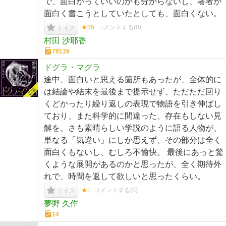
で、面白がっていいのかも分からないし、著者が
面白く書こうとしていたとしても、面白くない。
★35
コメントする(
0
)
ナイス
村田 沙耶香
79139
ドグラ・マグラ
途中、面白いと思える箇所もあったが、全体的に
は結論や結末を最後まで提示せず、ただただ回り
くどかったり繰り返しの表現で物語を引き伸ばし
ており、また科学的に間違った、存在もしない見
解を、さも素晴らしい学説のように語る人物が、
単なる「気違い」にしか思えず、その部分は全く
面白くもないし、むしろ不愉快。 最後にあっと驚
くような展開があるのかと思ったが、全く期待外
れで、時間を返して欲しいと思ったくらい。
★1
コメントする(
0
)
ナイス
夢野 久作
14