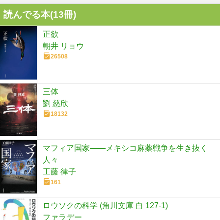
読んでる本(
13
冊)
正欲
朝井 リョウ
26508
三体
劉 慈欣
18132
マフィア国家――メキシコ麻薬戦争を生き抜く
人々
工藤 律子
161
ロウソクの科学 (角川文庫 白 127-1)
ファラデー