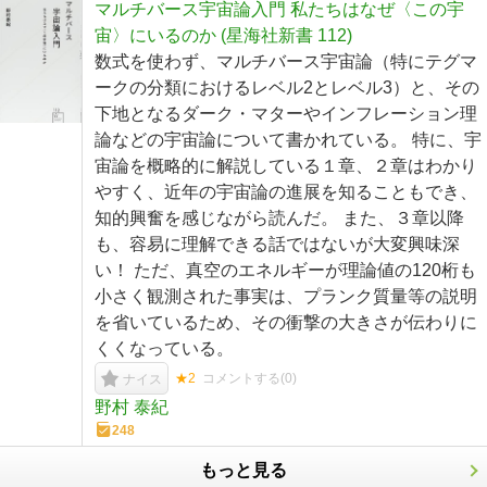
マルチバース宇宙論入門 私たちはなぜ〈この宇
宙〉にいるのか (星海社新書 112)
数式を使わず、マルチバース宇宙論（特にテグマ
ークの分類におけるレベル2とレベル3）と、その
下地となるダーク・マターやインフレーション理
論などの宇宙論について書かれている。 特に、宇
宙論を概略的に解説している１章、２章はわかり
やすく、近年の宇宙論の進展を知ることもでき、
知的興奮を感じながら読んだ。 また、３章以降
も、容易に理解できる話ではないが大変興味深
い！ ただ、真空のエネルギーが理論値の120桁も
小さく観測された事実は、プランク質量等の説明
を省いているため、その衝撃の大きさが伝わりに
くくなっている。
★2
コメントする(
0
)
ナイス
野村 泰紀
248
もっと見る