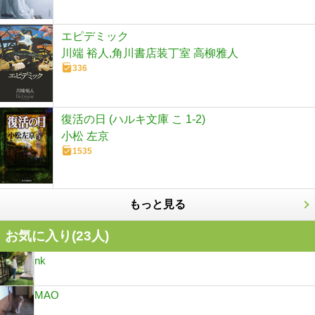
エピデミック
川端 裕人,角川書店装丁室 高柳雅人
336
復活の日 (ハルキ文庫 こ 1-2)
小松 左京
1535
もっと見る
お気に入り(
23
人)
nk
MAO