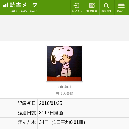
ログイン
新規登録
本を探
otokei
男
6人登録
記録初日
2018/01/25
経過日数
3117日経過
読んだ本
34冊（1日平均0.01冊)