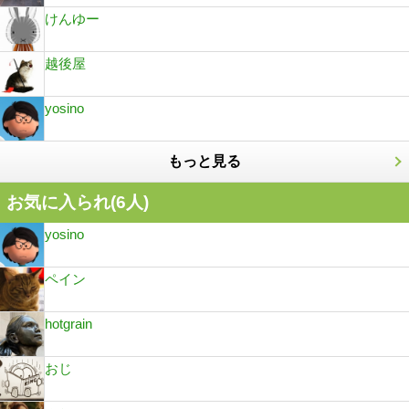
けんゆー
越後屋
yosino
もっと見る
お気に入られ(
6
人)
yosino
ペイン
hotgrain
おじ