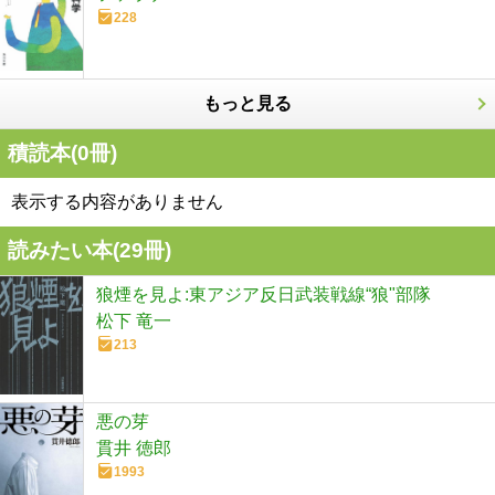
228
もっと見る
積読本(
0
冊)
表示する内容がありません
読みたい本(
29
冊)
狼煙を見よ:東アジア反日武装戦線“狼"部隊
松下 竜一
213
悪の芽
貫井 徳郎
1993