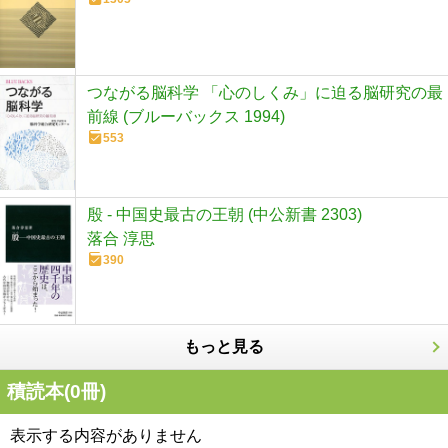
つながる脳科学 「心のしくみ」に迫る脳研究の最
前線 (ブルーバックス 1994)
553
殷 - 中国史最古の王朝 (中公新書 2303)
落合 淳思
390
もっと見る
積読本(
0
冊)
表示する内容がありません