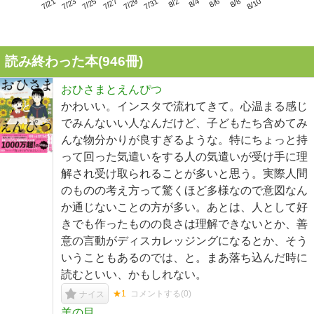
7/25
7/31
8/6
7/21
7/27
8/2
8/8
7/23
7/29
8/4
8/10
読み終わった本(
946
冊)
おひさまとえんぴつ
かわいい。インスタで流れてきて。心温まる感じ
でみんないい人なんだけど、子どもたち含めてみ
んな物分かりが良すぎるような。特にちょっと持
って回った気遣いをする人の気遣いが受け手に理
解され受け取られることが多いと思う。実際人間
のものの考え方って驚くほど多様なので意図なん
か通じないことの方が多い。あとは、人として好
きでも作ったものの良さは理解できないとか、善
意の言動がディスカレッジングになるとか、そう
いうこともあるのでは、と。まあ落ち込んだ時に
読むといい、かもしれない。
★1
コメントする(
0
)
ナイス
羊の目。