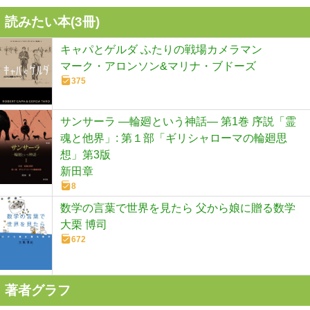
読みたい本(
3
冊)
キャパとゲルダ ふたりの戦場カメラマン
マーク・アロンソン&マリナ・ブドーズ
375
サンサーラ ―輪廻という神話― 第1巻 序説「霊
魂と他界」: 第１部「ギリシャローマの輪廻思
想」第3版
新田章
8
数学の言葉で世界を見たら 父から娘に贈る数学
大栗 博司
672
著者グラフ