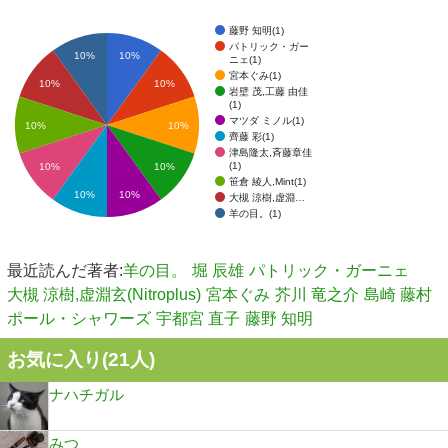
藤野 知明(1)
パトリック・ガー
10%
10%
ニェ(1)
宮本ぐみ(1)
10%
10%
岩壁 茂,工藤 由佳
(1)
マツダ ミノル(1)
10%
10%
齊藤 彩(1)
津島隆太,斉藤章佳
(1)
10%
10%
笹倉 綾人,Mint(1)
10%
10%
大槻 涼樹,虚淵…
羊の目。(1)
最近読んだ著者:
羊の目。
堀 辰雄
パトリック・ガーニェ
大槻 涼樹,虚淵玄(Nitroplus)
宮本ぐみ
芥川 竜之介
島崎 藤村
ポール・シャワーズ
宇都宮 直子
藤野 知明
お気に入り(
21
人)
ナハチガル
みつ