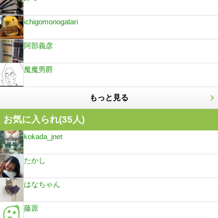
ichigomonogatari
阿部義彦
魔魔男爵
もっと見る
お気に入られ(
35
人)
kokada_jnet
たかし
はなちゃん
藤原