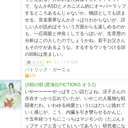
で、なんかASDとメカニズム的にオーバーラップ
するところあるんじゃないか。物語としても読ま
せる。音楽業界なんかさっぱりわからないが、詳
しい人が読めばそういう方面からも楽しめるのか
も。一応両親と仲良くしてるっぽいが、生育歴の
分析はこの人したのでしょうかね。若干お父さん
もそのケがあるような。するするウソをつける頭
の回転は羨ましい。
★3
コメントする(
0
)
ナイス
パトリック・ガーニェ
172
沙耶の唄 (星海社FICTIONS オ 3-1)
いやーーーーやっぱすごい話だよね。涼子さんの
存在すっかり忘れていたが、いやこの人孤独な戦
闘者だわ。いわゆる純愛というにはだいぶ捻れて
いく感じが、こう、内臓を引き攣らせるかんじ。
十五年経つうちにこっちはマジモンの（たぶんト
ップティアと言ってもいいであろう）研究者にな