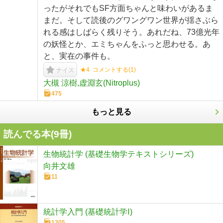
ったがそれでもSF方面ちゃんと味わいがあるま
まだ。そして読後のグワングワン世界が揺さぶら
れる感はしばらく残りそう。あれだね、73億光年
の妖怪とか、エミちゃんをふっと思わせる。あ
と、実在の事件も。
★4
コメントする(
1
)
ナイス
大槻 涼樹,虚淵玄(Nitroplus)
475
もっと見る
読んでる本(
9
冊)
生物統計学 (基礎生物学テキストシリーズ)
向井文雄
11
統計学入門 (基礎統計学Ⅰ)
1305