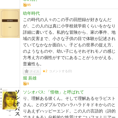
95
幼年時代
この時代の人々のこの手の回想録が好きなんだ
が、この人のは真に小学校就学前くらいをかなり
詳細に書いてる。私的な冒険から、家の事件、地
域の災害まで、小さな子供の目で体験が記述され
ていてなかなか面白い。子どもの世界の捉え方、
のようなものや、幼い子にもそれぞれモノの感じ
方考え方の個性がすでにあることがうかがえる、
普遍性も。
★2
コメントする(
0
)
ナイス
堀 辰雄
9
ソシオパス: 「怪物」と呼ばれて
り、理解ある彼くん。そして理解あるセラピスト
さん。とのダブルでのハラハラドキドキからのと
りあえずハッピーエンド。この人の言語的（詩的
でさえある）分析的な性質はすごいファミリアー