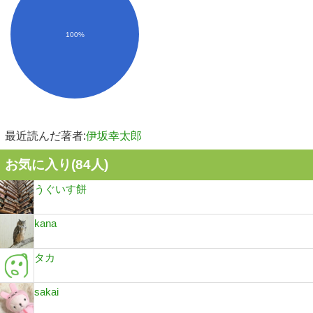
100%
最近読んだ著者:
伊坂幸太郎
お気に入り(
84
人)
うぐいす餅
kana
タカ
sakai