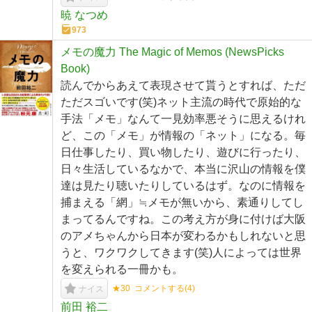
暁 なつめ
973
メモの魔力 The Magic of Memos (NewsPicks
Book)
読んでからあえて表現させて貰うとすれば、ただ
ただスゴいです(笑)ネット主流の時代で原始的な
手法「メモ」なんて一見効率悪そうに思えるけれ
ど、この「メモ」が情報の「ネット」になる。毎
日仕事したり、買い物したり、遊びに行ったり、
日々生活しているなかで、本当に沢山の情報を僕
達は見たり聴いたりしているはず。なのに情報を
捕まえる「網」≒メモが無いから、素通りしてし
まってるんですね。この考え方が身に付けば大阪
のアメちゃんから日本が変わるかもしれないと思
うと、ワクワクしてきます(笑)人によっては世界
を変えられる一冊かも。
★30
コメントする(
4
)
ナイス
前田 裕二