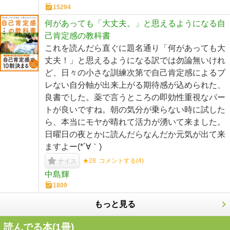
15294
何があっても「大丈夫。」と思えるようになる自
己肯定感の教科書
これを読んだら直ぐに題名通り「何があっても大
丈夫！」と思えるようになる訳では勿論無いけれ
ど、日々の小さな訓練次第で自己肯定感によるブ
レない自分軸が出来上がる期待感が込められた、
良書でした。薬で言うところの即効性重視なパー
トが良いですね。朝の気分が乗らない時に試した
ら、本当にモヤが晴れて活力が湧いて来ました。
日曜日の夜とかに読んだらなんだか元気が出て来
ますよー(*´∀｀)
★28
コメントする(
4
)
ナイス
中島輝
1809
もっと見る
読んでる本(
1
冊)