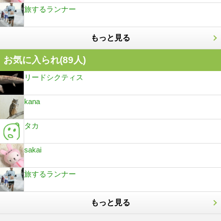
旅するランナー
もっと見る
お気に入られ(
89
人)
リードシクティス
kana
タカ
sakai
旅するランナー
もっと見る