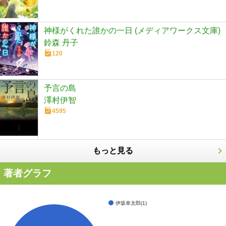
神様がくれた誰かの一日 (メディアワークス文庫)
鈴森 丹子
120
予言の島
澤村伊智
4595
もっと見る
著者グラフ
伊坂幸太郎(1)