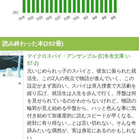
281
7/23
7/29
8/4
7/19
7/25
7/31
8/6
7/21
7/27
8/2
8/8
読み終わった本(
282
冊)
マイクロスパイ・アンサンブル (幻冬舎文庫 い
57-2)
元いじめられっ子のスパイと、彼女に振られた就
活生。この2人の視点で物語が進んでいく、この
設定がまず面白い。スパイは潜入捜査で大活劇を
繰り広げ、就活生は人生を歩んで行く。序盤は何
を見せられているのかわからないけれど、物語の
輪郭が見え始める中盤から、ハッと色んな事に気
付き始めて加速度的に読むスピードが早くなる。
絶対に有り得ない…とは言い切れない。そんな奇
跡みたいな偶然が、実は身近にあるのかもしれな
い。