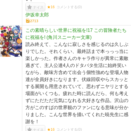
★16
コメントする(
0
)
ナイス
伊坂幸太郎
2713
この素晴らしい世界に祝福を!17 この冒険者たち
に祝福を! (角川スニーカー文庫)
読み終えて、こんなに寂しさを感じるのは久しぶ
りでした。それくらい、最終話まで本っっっ当に
楽しかった。作者さんのキャラ作りが異常に素敵
過ぎて、主人公達4人のドタバタ生活に始終笑い
ながら、敵味方含めて出会う個性強めな登場人物
達が全員好きになります。伏線回収やらスカッと
する展開も用意されていて、思わずニヤリとする
場面がいくつも。疲れた時に読んだら、何も考え
ずにただただ元気になれる大好きな作品。沢山の
方がこのすばの世界観のファンになる意味が分か
りました。こんな世界を描いてくれた暁先生に感
謝を！
★16
コメントする(
0
)
ナイス