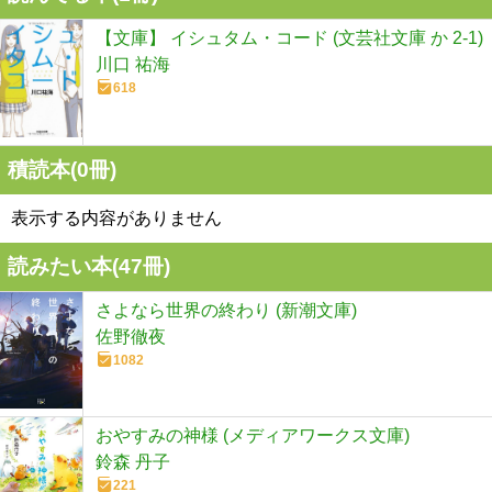
【文庫】 イシュタム・コード (文芸社文庫 か 2-1)
川口 祐海
618
積読本(
0
冊)
表示する内容がありません
読みたい本(
47
冊)
さよなら世界の終わり (新潮文庫)
佐野徹夜
1082
おやすみの神様 (メディアワークス文庫)
鈴森 丹子
221