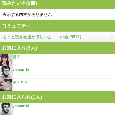
読みたい本(
0
冊)
表示する内容がありません
コミュニティ
もっと読書友達がほしいよ！！の会 (6971)
お気に入り(
3
人)
愛子
yamamiki
ｍｉｈｏ
お気に入られ(
1
人)
yamamiki