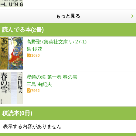
もっと見る
読んでる本(
2
冊)
高野聖 (集英社文庫 い 27-1)
泉 鏡花
1080
豊饒の海 第一巻 春の雪
三島 由紀夫
7962
積読本(
0
冊)
表示する内容がありません