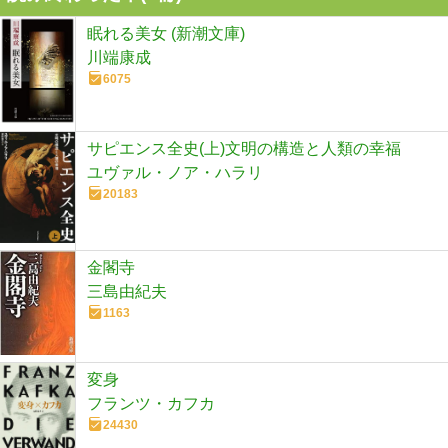
眠れる美女 (新潮文庫)
川端康成
6075
サピエンス全史(上)文明の構造と人類の幸福
ユヴァル・ノア・ハラリ
20183
金閣寺
三島由紀夫
1163
変身
フランツ・カフカ
24430