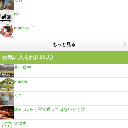
aki
machi☺︎︎゛
もっと見る
お気に入られ(
103
人)
蒼い猛牛
mazda
りこ
舞※しばらく平常通りではないかも泣
大津恵