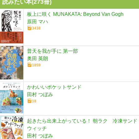
読みたい本(
273
冊)
板上に咲く MUNAKATA: Beyond Van Gogh
原田 マハ
3438
普天を我が手に 第一部
奥田 英朗
1859
かわいいポケットサンド
田村 つぼみ
18
起きたら出来上がっている！ 朝ラク 冷凍サンド
ウィッチ
田村 つぼみ