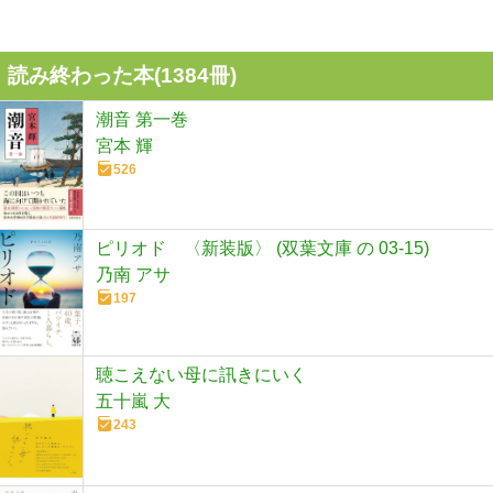
読み終わった本(
1384
冊)
潮音 第一巻
宮本 輝
526
ピリオド 〈新装版〉 (双葉文庫 の 03-15)
乃南 アサ
197
聴こえない母に訊きにいく
五十嵐 大
243