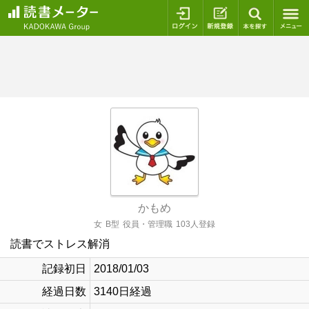
ログイン
新規登録
本を探
かもめ
女
B型
役員・管理職
103人登録
読書でストレス解消
記録初日
2018/01/03
経過日数
3140日経過