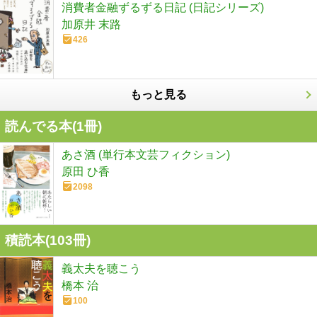
消費者金融ずるずる日記 (日記シリーズ)
加原井 末路
426
もっと見る
読んでる本(
1
冊)
あさ酒 (単行本文芸フィクション)
原田 ひ香
2098
積読本(
103
冊)
義太夫を聴こう
橋本 治
100