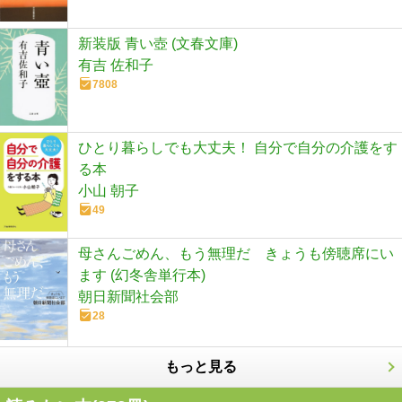
新装版 青い壺 (文春文庫)
有吉 佐和子
7808
ひとり暮らしでも大丈夫！ 自分で自分の介護をす
る本
小山 朝子
49
母さんごめん、もう無理だ きょうも傍聴席にい
ます (幻冬舎単行本)
朝日新聞社会部
28
もっと見る