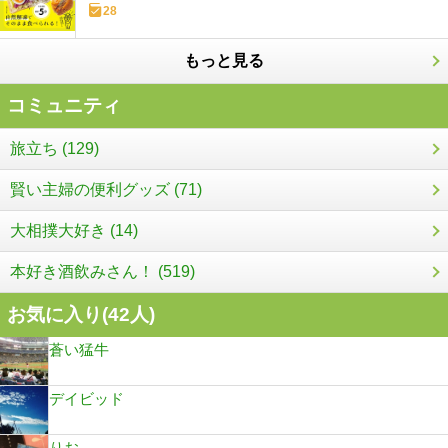
28
もっと見る
コミュニティ
旅立ち (129)
賢い主婦の便利グッズ (71)
大相撲大好き (14)
本好き酒飲みさん！ (519)
お気に入り(
42
人)
蒼い猛牛
デイビッド
りお