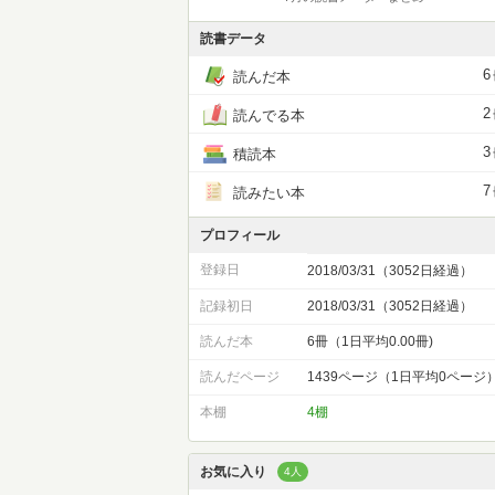
読書データ
6
読んだ本
2
読んでる本
3
積読本
7
読みたい本
プロフィール
登録日
2018/03/31（3052日経過）
記録初日
2018/03/31（3052日経過）
読んだ本
6冊（1日平均0.00冊)
読んだページ
1439ページ（1日平均0ページ
本棚
4棚
お気に入り
4人