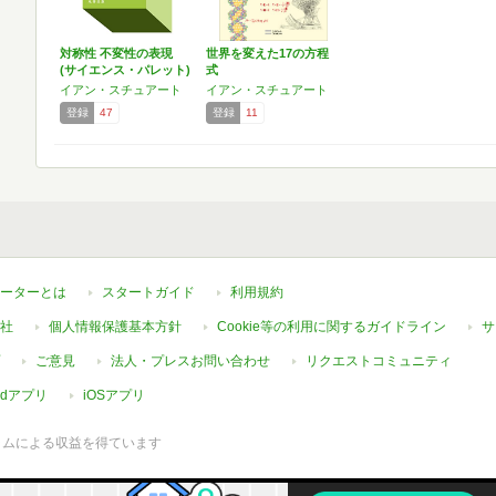
対称性 不変性の表現
世界を変えた17の方程
(サイエンス・パレット)
式
イアン・スチュアート
イアン・スチュアート
登録
47
登録
11
ーターとは
スタートガイド
利用規約
社
個人情報保護基本方針
Cookie等の利用に関するガイドライン
サ
ご意見
法人・プレスお問い合わせ
リクエストコミュニティ
oidアプリ
iOSアプリ
ラムによる収益を得ています