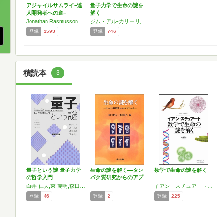
アジャイルサムライ−達
量子力学で生命の謎を
、
人開発者への道−
解く
Jonathan Rasmusson
ジム・アル-カリーリ,Jim Al-Khalili,ジョンジョー・マクファデン,Johnjoe McFadden
登録
1593
登録
746
積読本
3
量子という謎 量子力学
生命の謎を解く―タン
数学で生命の謎を解く
の哲学入門
パク質研究からのアプ
ローチ
白井 仁人,東 克明,森田 邦久,渡部 鉄兵
イアン・スチュアート,Ian Stewart
登録
46
登録
2
登録
225