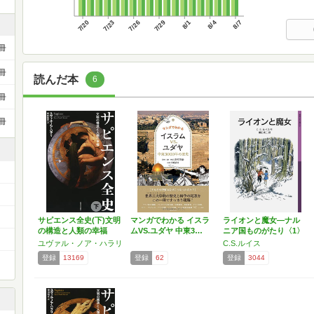
7/20
7/23
7/26
7/29
8/1
8/4
8/7
冊
冊
読んだ本
6
冊
冊
サピエンス全史(下)文明
マンガでわかる イスラ
ライオンと魔女―ナル
の構造と人類の幸福
ムVS.ユダヤ 中東3…
ニア国ものがたり〈1〉
）
…
ユヴァル・ノア・ハラリ
C.S.ルイス
登録
13169
登録
62
登録
3044