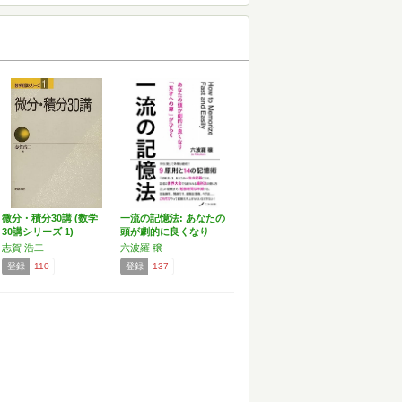
微分・積分30講 (数学
一流の記憶法: あなたの
30講シリーズ 1)
頭が劇的に良くなり
「…
志賀 浩二
六波羅 穣
登録
110
登録
137