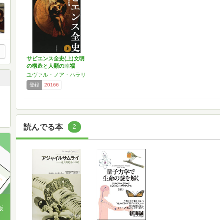
サピエンス全史(上)文明
の構造と人類の幸福
ユヴァル・ノア・ハラリ
登録
20166
読んでる本
2
版