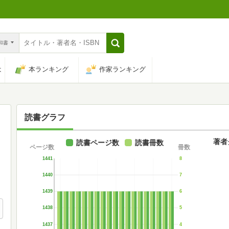
n和書
は
本ランキング
作家ランキング
読書グラフ
著者
読書ページ数
読書冊数
ページ数
冊数
1441
8
1440
7
1439
6
1438
5
1437
4