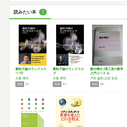
読みたい本
7
素粒子論のランドスケ
素粒子論のランドスケ-
微分積分 (理工系の数学
ープ2
プ
入門コース 1)
大栗 博司
大栗 博司
戸田 盛和,広田 良吾
登録
31
登録
67
登録
65