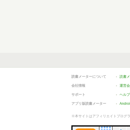
読書メーターについて
読書メ
会社情報
運営会
サポート
ヘルプ
アプリ版読書メーター
Andr
※本サイトはアフィリエイトプログ