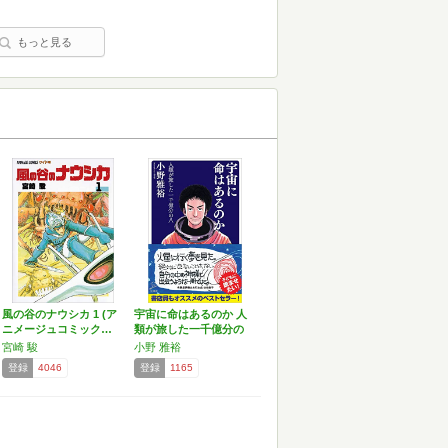
もっと見る
風の谷のナウシカ 1 (ア
宇宙に命はあるのか 人
ニメージュコミック…
類が旅した一千億分の
八…
宮崎 駿
小野 雅裕
登録
4046
登録
1165