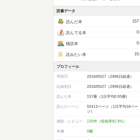
読書データ
157
読んだ本
0
読んでる本
0
積読本
15
読みたい本
プロフィール
登録日
2018/05/27（2996日経過）
記録初日
2018/05/27（2996日経過）
読んだ本
157冊（1日平均0.05冊)
読んだページ
55413ページ（1日平均18ペー
ジ）
感想・レビュー
130件（投稿率82.8%）
本棚
0棚