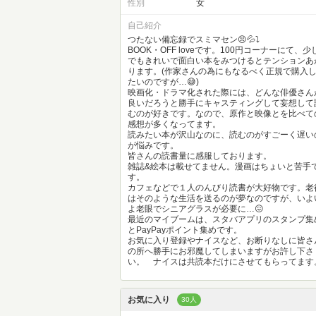
性別
女
自己紹介
つたない備忘録でスミマセン😣💦⤵
BOOK・OFF loveです。100円コーナーにて、少
でもきれいで面白い本をみつけるとテンションあ
ります。(作家さんの為にもなるべく正規で購入
たいのですが…😅)
映画化・ドラマ化された際には、どんな俳優さん
良いだろうと勝手にキャスティングして妄想して
むのが好きです。なので、原作と映像とを比べて
感想が多くなってます。
読みたい本が沢山なのに、読むのがすごーく遅い
が悩みです。
皆さんの読書量に感服しております。
雑誌&絵本は載せてません。漫画はちょいと苦手
す。
カフェなどで１人のんびり読書が大好物です。老
はそのような生活を送るのが夢なのですが、いよ
よ老眼でシニアグラスが必要に…😖
最近のマイブームは、スタバアプリのスタンプ集
とPayPayポイント集めです。
お気に入り登録やナイスなど、お断りなしに皆さ
の所へ勝手にお邪魔してしまいますがお許し下さ
い。 ナイスは共読本だけにさせてもらってます
お気に入り
30人