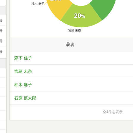
柚木 麻子
20
%
冊
宮島 未奈
冊
冊
著者
冊
森下 佳子
宮島 未奈
柚木 麻子
石原 慎太郎
全4件を表示