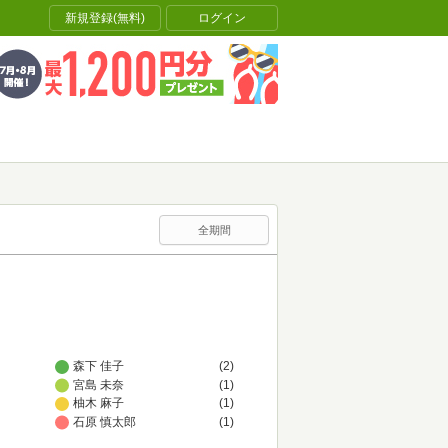
新規登録(無料)
ログイン
全期間
森下 佳子
(2)
宮島 未奈
(1)
柚木 麻子
(1)
石原 慎太郎
(1)