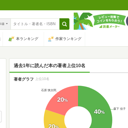
n和書
は
本ランキング
作家ランキング
過去1年に読んだ本の著者上位10名
著者グラフ
上位10名
石原 慎太郎
20
%
森下 佳子
40
%
20
%