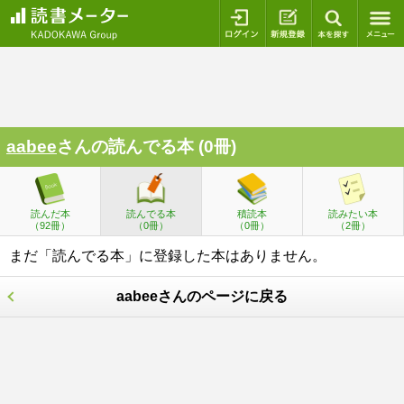
ログイン
新規登録
本を探
aabee
さんの読んでる本 (0冊)
読んだ本
読んでる本
積読本
読みたい本
（92冊）
（0冊）
（0冊）
（2冊）
まだ「読んでる本」に登録した本はありません。
aabeeさんのページに戻る