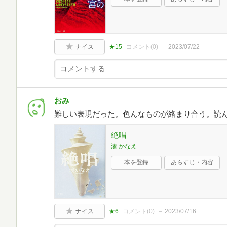
ナイス
★15
コメント(
0
)
2023/07/22
おみ
難しい表現だった。色んなものが絡まり合う。読
絶唱
湊 かなえ
本を登録
あらすじ・内容
ナイス
★6
コメント(
0
)
2023/07/16