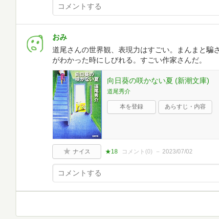
おみ
道尾さんの世界観、表現力はすごい。まんまと騙
がわかった時にしびれる。すごい作家さんだ。
向日葵の咲かない夏 (新潮文庫)
道尾秀介
本を登録
あらすじ・内容
ナイス
★18
コメント(
0
)
2023/07/02