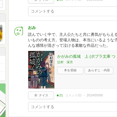
おみ
読んでいく中で、主人公たちと共に勇気がもらえ
いものの考え方。登場人物は、本当にいるような
んな感情が混ざって泣ける素敵な作品だった。
かがみの孤城 上 (ポプラ文庫 つ 1
辻村 深月
本を登録
あらすじ・内容
ナイス
★21
コメント(
0
)
2024/05/06