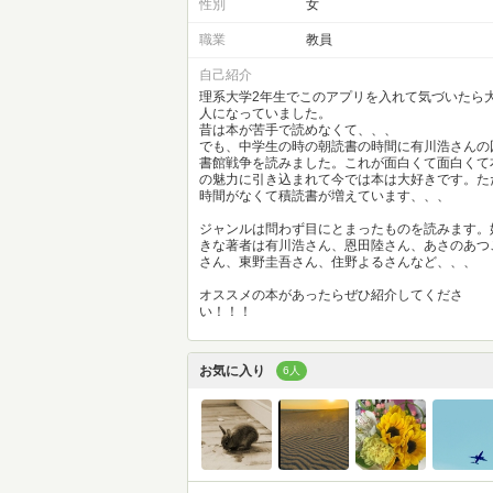
性別
女
職業
教員
自己紹介
理系大学2年生でこのアプリを入れて気づいたら
人になっていました。
昔は本が苦手で読めなくて、、、
でも、中学生の時の朝読書の時間に有川浩さんの
書館戦争を読みました。これが面白くて面白くて
の魅力に引き込まれて今では本は大好きです。た
時間がなくて積読書が増えています、、、
ジャンルは問わず目にとまったものを読みます。
きな著者は有川浩さん、恩田陸さん、あさのあつ
さん、東野圭吾さん、住野よるさんなど、、、
オススメの本があったらぜひ紹介してくださ
い！！！
お気に入り
6人