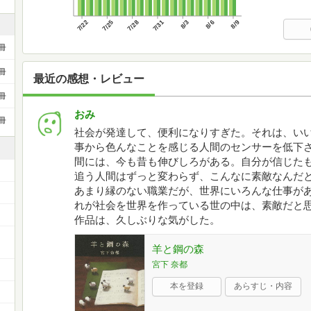
7/22
7/25
7/28
7/31
8/3
8/6
8/9
冊
冊
最近の感想・レビュー
冊
おみ
冊
社会が発達して、便利になりすぎた。それは、い
事から色んなことを感じる人間のセンサーを低下
間には、今も昔も伸びしろがある。自分が信じた
追う人間はずっと変わらず、こんなに素敵なんだと
あまり縁のない職業だが、世界にいろんな仕事が
れが社会を世界を作っている世の中は、素敵だと
作品は、久しぶりな気がした。
羊と鋼の森
宮下 奈都
本を登録
あらすじ・内容