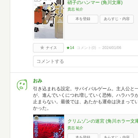
硝子のハンマー (角川文庫)
貴志 祐介
本を登録
あらすじ・内容
ナイス
★14
コメント(
0
)
2024/01/06
おみ
引き込まれる設定。サバイバルゲーム。主人公と
が、進んでいくにつれ増していく恐怖。ハラハラ
止まらない。最後では、あたかも運命は決まって
かった。
クリムゾンの迷宮 (角川ホラー文庫
貴志 祐介
本を登録
あらすじ・内容