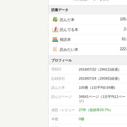
読書データ
105
読んだ本
2
読んでる本
61
積読本
222
読みたい本
プロフィール
登録日
2018/07/22（2941日経過）
記録初日
2018/07/24（2939日経過）
読んだ本
105冊（1日平均0.04冊)
読んだページ
34641ページ（1日平均11ペー
ジ）
感想・レビュー
27件（投稿率25.7%）
本棚
0棚