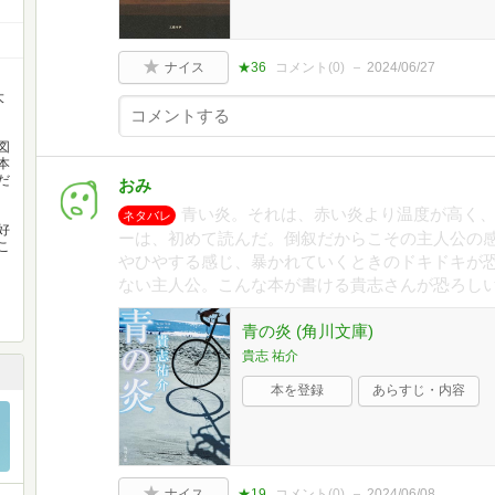
ナイス
★36
コメント(
0
)
2024/06/27
大
図
本
だ
おみ
青い炎。それは、赤い炎より温度が高く
ネタバレ
好
ーは、初めて読んだ。倒叙だからこその主人公の
こ
やひやする感じ、暴かれていくときのドキドキが
ない主人公。こんな本が書ける貴志さんが恐ろし
青の炎 (角川文庫)
貴志 祐介
本を登録
あらすじ・内容
ナイス
★19
コメント(
0
)
2024/06/08