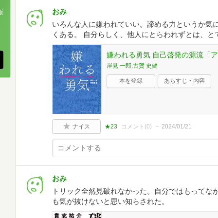
おみ
版
いろんな人に嫌われていい。諦める力というか気
、
くある。 自分らしく、他人にとらわれずとは、と
嫌われる勇気 自己啓発の源流「
岸見 一郎,古賀 史健
本を登録
あらすじ・内容
ナイス
★23
コメント(
0
)
2024/01/21
おみ
トリック全然見破れなかった。自分ではもってな
も気が抜けないと思い知らされた。