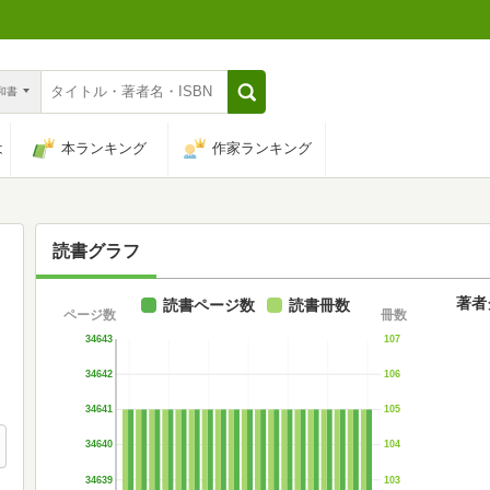
n和書
は
本ランキング
作家ランキング
読書グラフ
著者
読書ページ数
読書冊数
ページ数
冊数
34643
107
34642
106
34641
105
34640
104
34639
103