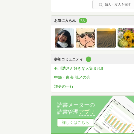
知人・友人を探す
お気に入られ
7人
参加コミュニティ
3
有川浩さん好きな人集まれ!!
中部・東海 読メの会
渾身の一行
読書メーターの
読書管理
アプリ
詳しくはこちら