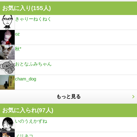
お気に入り(
155
人)
きゃりーねくねく
oz
秋*
おとなふみちゃん
cham_dog
もっと見る
お気に入られ(
97
人)
いのうえかずね
ノリネコ