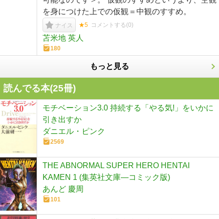
を身につけた上での仮観＝中観のすすめ。
★5
コメントする(
0
)
ナイス
苫米地 英人
180
もっと見る
読んでる本(
25
冊)
モチベーション3.0 持続する「やる気!」をいかに
引き出すか
ダニエル・ピンク
2569
THE ABNORMAL SUPER HERO HENTAI
KAMEN 1 (集英社文庫―コミック版)
あんど 慶周
101