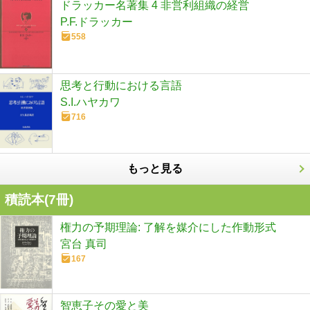
ドラッカー名著集 4 非営利組織の経営
P.F.ドラッカー
558
思考と行動における言語
S.I.ハヤカワ
716
もっと見る
積読本(
7
冊)
権力の予期理論: 了解を媒介にした作動形式
宮台 真司
167
智恵子その愛と美