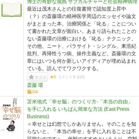
博士の奇妙な成熟 サブカルチャーと社会精神病理
最近は茂木さんとの往復書簡で認知度上昇中
（？）の斎藤環の精神医学周辺のエッセイや論文
がまとまった本。治療関係と「叱る」ことについ
て書かれた文章が面白い。あまり語られたことの
ない斎藤環の治療における「叱る」テクニック。
その他、ニート、パラサイト・シングル、東浩紀
批判、再帰性うつ病、操作主義など。斎藤環の文
章にはいつも何か新しいアイディアが埋め込まれ
ている。読んでてワクワクする。
★9
コメントする(
0
)
ナイス
斎藤 環
116
苫米地式「幸せ脳」のつくり方-「本当の自由」
を手に入れる いちばん簡単な方法 (East Press
Business)
＜幸せとは幻想でしかありません。そのことを知
らないと、「本当の幸せ」を手に入れることは不
可能なのです＞。 仮観のすすめというより、空観