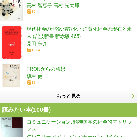
高村 智恵子,高村 光太郎
12
現代社会の理論: 情報化・消費化社会の現在と未
来 (岩波新書 新赤版 465)
見田 宗介
1314
TRONからの発想
坂村 健
16
もっと見る
読みたい本(
100
冊)
コミュニケーション: 精神医学の社会的マトリッ
クス
グレゴリー ベイトソン,ジャーゲン ロイシュ