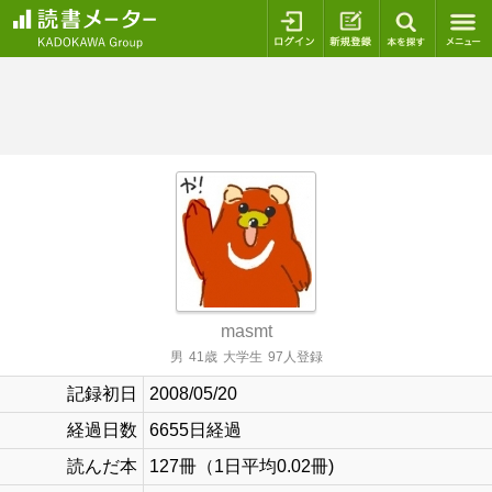
ログイン
新規登録
本を探
masmt
男
41歳
大学生
97人登録
記録初日
2008/05/20
経過日数
6655日経過
読んだ本
127冊（1日平均0.02冊)