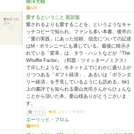
柳澤大輔
125
愛するということ 新訳版
愛されるよりも愛することを、というようなキャ
ッチコピーで知られ、ファンも多い本書。後半の
「愛の実践」にあった信頼、信念についての記述
はM・ポランニーにも通じている。最後に暗示さ
れている「変革」は、タラ・ハントなどが『The
Whuffie Factor』（邦題：ツイッターノミクス）
で示したような、今ネット上でにわかに盛り上が
りつつある「ギフト経済」、あるいは「ボランタ
リー経済」を予見しているようにも読める。bk1
上の書評でも知られる栗山光司さんからひょんな
ことから頂いた本。栗山様ありがとうございま
す。
★16
コメントする(
0
)
ナイス
エーリッヒ・フロム
9571