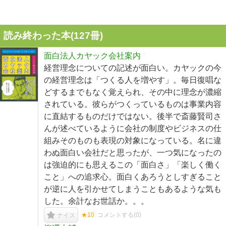
読み終わった本(
127
冊)
面白法人カヤック会社案内
経営理念についての記述が面白い。カヤックの今
の経営理念は「つくる人を増やす」。毎日復唱な
どするまでもなく覚えられ、その中に理念が濃縮
されている。彼らがつくっているものは事業内容
に直結するものだけではない。後半で斎藤賢司さ
んが述べているように会社の制度やビジネスの仕
組みそのものも表現の対象になっている。名に違
わぬ面白い会社だと思ったが、一つ気になったの
は強迫的にも思えるこの「面白さ」「楽しく働く
こと」への追求心。面白くあろうとしすぎること
が逆に人を引かせてしまうこともあるような気も
した。余計なお世話か。。。
★10
コメントする(
0
)
ナイス