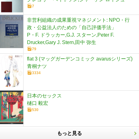
7
非営利組織の成果重視マネジメント: NPO・行
政・公益法人のための「自己評価手法」
P・F. ドラッカー,G.J. スターン,Peter F.
Drucker,Gary J. Stern,田中 弥生
79
flat 3 (マッグガーデンコミック avarusシリーズ)
青桐ナツ
3334
日本のセックス
樋口 毅宏
530
もっと見る