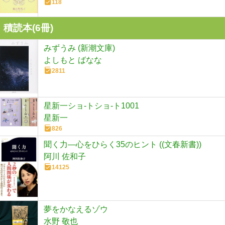
118
積読本(
6
冊)
みずうみ (新潮文庫)
よしもと ばなな
2811
星新一ショ-トショ-ト1001
星新一
826
聞く力―心をひらく35のヒント ((文春新書))
阿川 佐和子
14125
夢をかなえるゾウ
水野 敬也