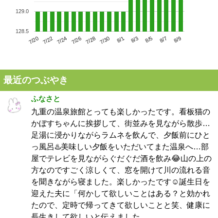
129.0
128.5
7/24
7/30
8/5
7/20
7/26
8/1
8/7
7/22
7/28
8/3
8/9
最近のつぶやき
ふなさと
九重の温泉旅館とっても楽しかったです。看板猫の
かぼすちゃんに挨拶して、街並みを見ながら散歩…
足湯に浸かりながらラムネを飲んで、夕飯前にひと
っ風呂♨️美味しい夕飯をいただいてまた温泉へ…部
屋でテレビを見ながらぐだぐだ酒を飲み😂山の上の
方なのですごく涼しくて、窓を開けて川の流れる音
を聞きながら寝ました。楽しかったです☺️誕生日を
迎えた夫に「何かして欲しいことはある？と効かれ
たので、定時で帰ってきて欲しいことと笑、健康に
長生きして欲しいと伝えました。