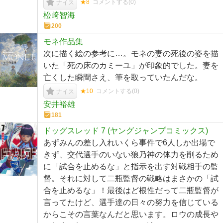
★8
コメントする(
0
)
ナイス
松﨑智海
200
モネ作品集
次に描く絵の参考に…。モネの妻の死後の姿を描
いた「死の床のカミーユ」が印象的でした。妻を
亡くした瞬間さえ、筆を取っていたんだな。
★10
コメントする(
0
)
ナイス
安井裕雄
181
ドッグスレッド 7 (ヤングジャンプコミックス)
あずみんの差し入れいくら事件で6人しか出場で
きず、交代選手のいない狼乃神の体力を削るため
に「試合を止めるな」と指示を出す対戦相手の監
督。それに対して二瓶監督の戦略はまさかの「試
合を止めるな」！最後はど根性だって二瓶監督が
言ってたけど、選手達の日々の努力を信じている
からこその言葉なんだと思います。ロウの成長や