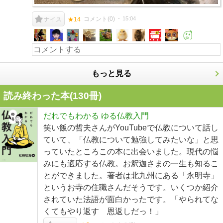
コメント(
0
)
15:04
ナイス
★14
もっと見る
読み終わった本(
130
冊)
だれでもわかる ゆる仏教入門
笑い飯の哲夫さんがYouTubeで仏教について話し
ていて、「仏教について勉強してみたいな」と思
っていたところこの本に出会いました。現代の悩
みにも適応する仏教。お釈迦さまの一生も知るこ
とができました。著者は北九州にある「永明寺」
というお寺の住職さんだそうです。いくつか紹介
されていた法語が面白かったです。「やられてな
くてもやり返す 恩返しだっ！」