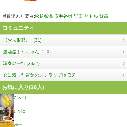
最近読んだ著者:
松﨑智海
安井裕雄
野田 サトル
背筋
コミュニティ
【お人形部♪】 (31)
居酒屋ようちゃん (120)
渾身の一行 (2827)
心に残った言葉のスクラップ帳 (33)
お気に入り(
28
人)
だんぼ
u n i ::
ゆー。