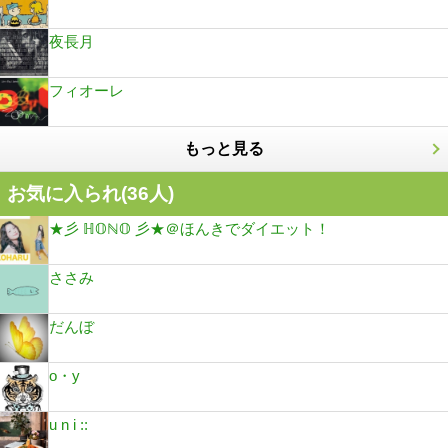
夜長月
フィオーレ
もっと見る
お気に入られ(
36
人)
★彡 ℍ𝕆ℕ𝕆 彡★＠ほんきでダイエット！
ささみ
だんぼ
o・y
u n i ::