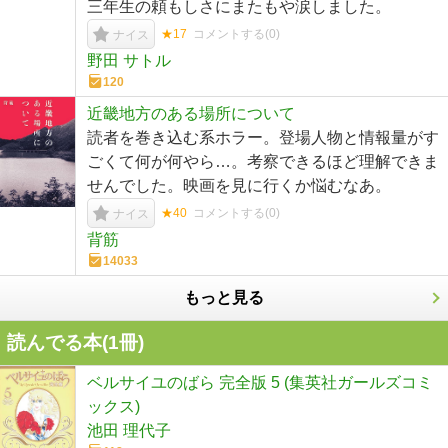
三年生の頼もしさにまたもや涙しました。
★17
コメントする(
0
)
ナイス
野田 サトル
120
近畿地方のある場所について
読者を巻き込む系ホラー。登場人物と情報量がす
ごくて何が何やら…。考察できるほど理解できま
せんでした。映画を見に行くか悩むなあ。
★40
コメントする(
0
)
ナイス
背筋
14033
もっと見る
読んでる本(
1
冊)
ベルサイユのばら 完全版 5 (集英社ガールズコミ
ックス)
池田 理代子