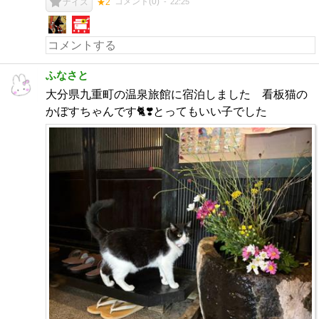
コメント(
0
)
22:25
ナイス
★2
ふなさと
大分県九重町の温泉旅館に宿泊しました 看板猫の
かぼすちゃんです🐈❣️とってもいい子でした