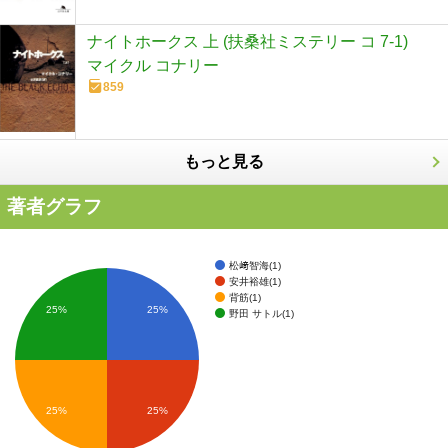
ナイトホークス 上 (扶桑社ミステリー コ 7-1)
マイクル コナリー
859
もっと見る
著者グラフ
松﨑智海(1)
安井裕雄(1)
背筋(1)
25%
25%
野田 サトル(1)
25%
25%