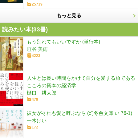
25739
もっと見る
読みたい本(
33
冊)
もう別れてもいいですか (単行本)
垣谷 美雨
4223
人生とは長い時間をかけて自分を愛する旅である
こころの資本の経済学
樋口 耕太郎
479
彼女がそれも愛と呼ぶなら (幻冬舎文庫 い 76-1)
一木けい
172