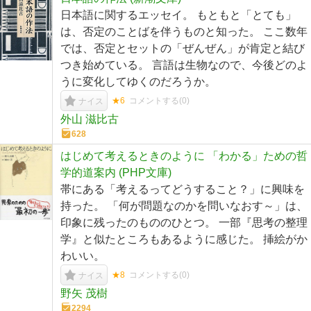
日本語に関するエッセイ。 もともと「とても」
は、否定のことばを伴うものと知った。 ここ数年
では、否定とセットの「ぜんぜん」が肯定と結び
つき始めている。 言語は生物なので、今後どのよ
うに変化してゆくのだろうか。
★6
コメントする(
0
)
ナイス
外山 滋比古
628
はじめて考えるときのように 「わかる」ための哲
学的道案内 (PHP文庫)
帯にある「考えるってどうすること？」に興味を
持った。 「何が問題なのかを問いなおす～」は、
印象に残ったのもののひとつ。 一部『思考の整理
学』と似たところもあるように感じた。 挿絵がか
わいい。
★8
コメントする(
0
)
ナイス
野矢 茂樹
2294