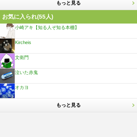
もっと見る
お気に入られ(
55
人)
小崎アキ【知る人ぞ知る本棚】
Kircheis
文衛門
泣いた赤鬼
オカヨ
もっと見る