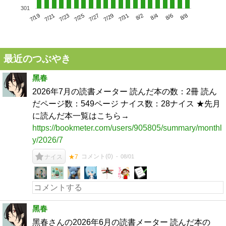
301
7/23
7/29
8/4
7/19
7/25
7/31
8/6
7/21
7/27
8/2
8/8
最近のつぶやき
黑春
2026年7月の読書メーター 読んだ本の数：2冊 読ん
だページ数：549ページ ナイス数：28ナイス ★先月
に読んだ本一覧はこちら→
https://bookmeter.com/users/905805/summary/monthl
y/2026/7
コメント(
0
)
08/01
ナイス
★7
黑春
黑春さんの2026年6月の読書メーター 読んだ本の