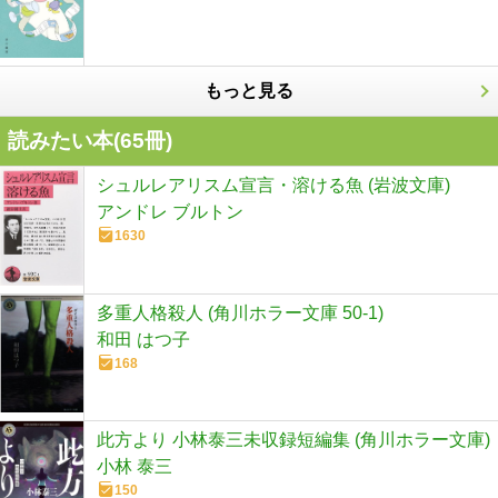
もっと見る
読みたい本(
65
冊)
シュルレアリスム宣言・溶ける魚 (岩波文庫)
アンドレ ブルトン
1630
多重人格殺人 (角川ホラー文庫 50-1)
和田 はつ子
168
此方より 小林泰三未収録短編集 (角川ホラー文庫)
小林 泰三
150