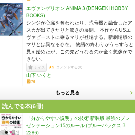
エヴァンゲリオン ANIMA 3 (DENGEKI HOBBY
BOOKS)
シンジが心臓を奪われたり、弐号機と融合したア
スカが出てきたりと驚きの展開。 本作からUSエ
ヴァビーストに乗るマリが登場する。新劇場版の
マリとは異なる存在。 物語の終わりがうっすらと
見え始めたが、この先どうなるのか全く想像がで
きない。
★9
コメントする(
0
)
ナイス
山下 いくと
76
もっと見る
読んでる本(
6
冊)
「分かりやすい説明」の技術 新装版 最強のプレ
ゼンテーション15のルール (ブルーバックス B
2286)