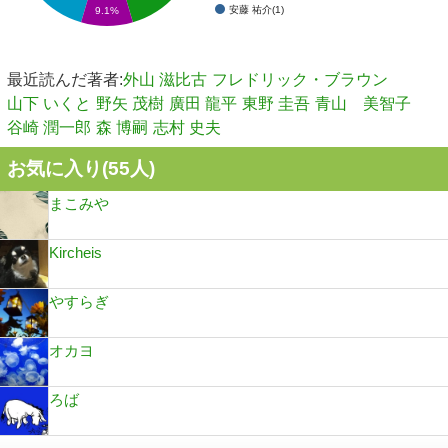
安藤 祐介(1)
9.1%
最近読んだ著者:
外山 滋比古
フレドリック・ブラウン
山下 いくと
野矢 茂樹
廣田 龍平
東野 圭吾
青山 美智子
谷崎 潤一郎
森 博嗣
志村 史夫
お気に入り(
55
人)
まこみや
Kircheis
やすらぎ
オカヨ
ろば