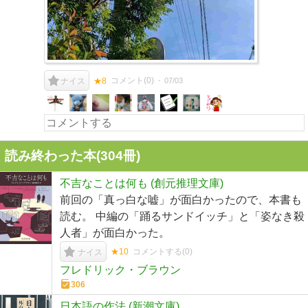
コメント(
0
)
07/03
ナイス
★8
読み終わった本(
304
冊)
不吉なことは何も (創元推理文庫)
前回の「真っ白な嘘」が面白かったので、本書も
読む。 中編の「踊るサンドイッチ」と「姿なき殺
人者」が面白かった。
★10
コメントする(
0
)
ナイス
フレドリック・ブラウン
306
日本語の作法 (新潮文庫)