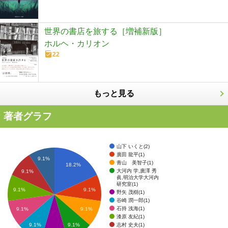
世界の書店を旅する［増補新版］
ホルヘ・カリオン
22
もっと見る
著者グラフ
山下 いくと(2)
廣田 龍平(1)
9.1%
青山 美智子(1)
18.2%
大河内 学,廣澤 秀
9.1%
眞,明治大学大河内
研究室(1)
9.1%
9.1%
野矢 茂樹(1)
谷崎 潤一郎(1)
石持 浅海(1)
9.1%
9.1%
漆原 友紀(1)
志村 史夫(1)
9.1%
9.1%