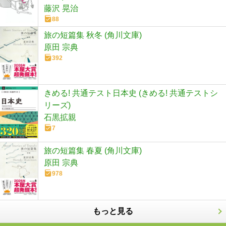
藤沢 晃治
88
旅の短篇集 秋冬 (角川文庫)
原田 宗典
392
きめる! 共通テスト日本史 (きめる! 共通テストシ
リーズ)
石黒拡親
7
旅の短篇集 春夏 (角川文庫)
原田 宗典
978
もっと見る