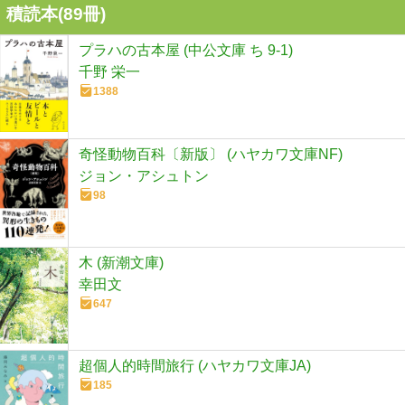
積読本(
89
冊)
プラハの古本屋 (中公文庫 ち 9-1)
千野 栄一
1388
奇怪動物百科〔新版〕 (ハヤカワ文庫NF)
ジョン・アシュトン
98
木 (新潮文庫)
幸田文
647
超個人的時間旅行 (ハヤカワ文庫JA)
185