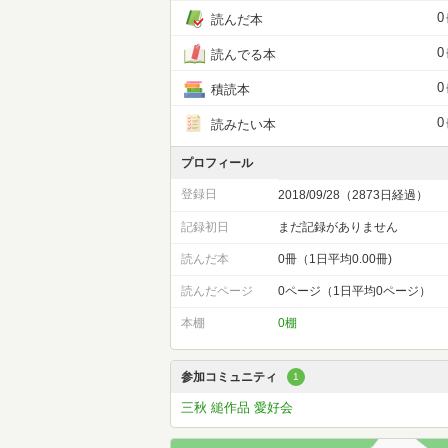
0
読んだ本
0
読んでる本
0
積読本
0
読みたい本
プロフィール
登録日
2018/09/28（2873日経過）
記録初日
まだ記録がありません
読んだ本
0冊（1日平均0.00冊)
読んだページ
0ページ（1日平均0ページ）
本棚
0棚
参加コミュニティ
1
三秋 縋作品 愛好会