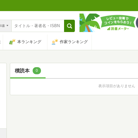
n和書
は
本ランキング
作家ランキング
積読本
0
表示項目がありません