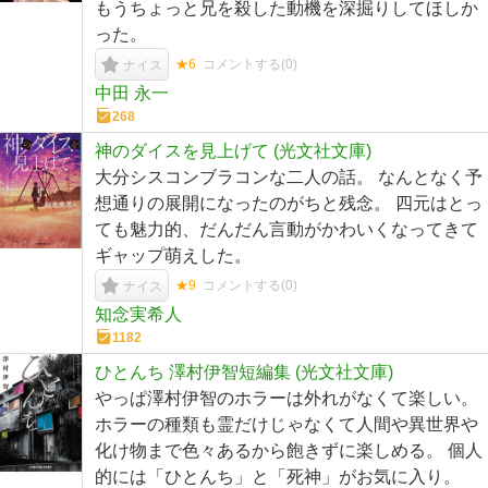
もうちょっと兄を殺した動機を深掘りしてほしか
った。
★6
コメントする(
0
)
ナイス
中田 永一
268
神のダイスを見上げて (光文社文庫)
大分シスコンブラコンな二人の話。 なんとなく予
想通りの展開になったのがちと残念。 四元はとっ
ても魅力的、だんだん言動がかわいくなってきて
ギャップ萌えした。
★9
コメントする(
0
)
ナイス
知念実希人
1182
ひとんち 澤村伊智短編集 (光文社文庫)
やっぱ澤村伊智のホラーは外れがなくて楽しい。
ホラーの種類も霊だけじゃなくて人間や異世界や
化け物まで色々あるから飽きずに楽しめる。 個人
的には「ひとんち」と「死神」がお気に入り。