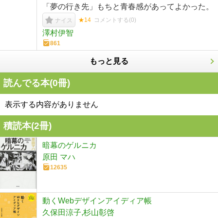
「夢の行き先」もちと青春感があってよかった。
★14
コメントする(
0
)
ナイス
澤村伊智
861
もっと見る
読んでる本(
0
冊)
表示する内容がありません
積読本(
2
冊)
暗幕のゲルニカ
原田 マハ
12635
動くWebデザインアイディア帳
久保田涼子,杉山彰啓