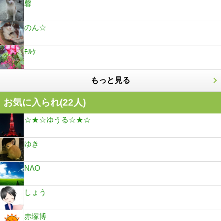
馨
のん☆
ﾓﾙｸ
もっと見る
お気に入られ(
22
人)
☆★☆ゆうる☆★☆
ゆき
NAO
しょう
赤塚博