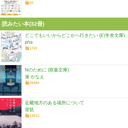
65
読みたい本(
32
冊)
どこでもいいからどこかへ行きたい (幻冬舎文庫)
pha
1743
Nのために (双葉文庫)
湊 かなえ
26684
近畿地方のある場所について
背筋
14012