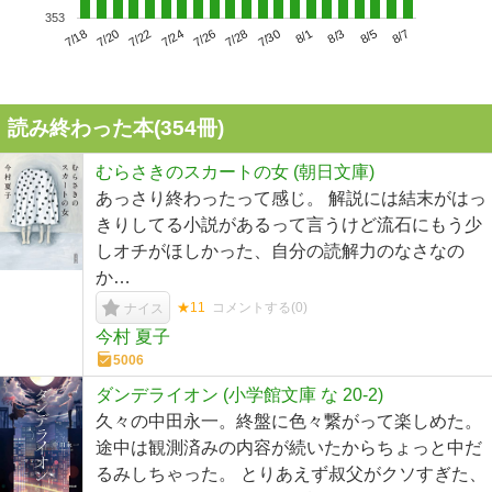
353
7/22
7/28
8/3
7/18
7/24
7/30
8/5
7/20
7/26
8/1
8/7
読み終わった本(
354
冊)
むらさきのスカートの女 (朝日文庫)
あっさり終わったって感じ。 解説には結末がはっ
きりしてる小説があるって言うけど流石にもう少
しオチがほしかった、自分の読解力のなさなの
か…
★11
コメントする(
0
)
ナイス
今村 夏子
5006
ダンデライオン (小学館文庫 な 20-2)
久々の中田永一。終盤に色々繋がって楽しめた。
途中は観測済みの内容が続いたからちょっと中だ
るみしちゃった。 とりあえず叔父がクソすぎた、