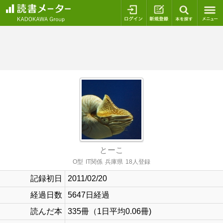
ログイン
新規登録
本を探
とーこ
O型
IT関係
兵庫県
18人登録
記録初日
2011/02/20
経過日数
5647日経過
読んだ本
335冊（1日平均0.06冊)