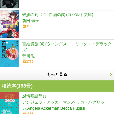
破妖の剣〈2〉白焔の罠 (コバルト文庫)
前田 珠子
319
百姓貴族 (4) (ウィングス・コミックス・デラック
ス)
荒川 弘
2739
もっと見る
積読本(
158
冊)
感情類語辞典
アンジェラ・アッカーマン,ベッカ・パグリッ
シ,Angela Ackerman,Becca Puglisi
1164