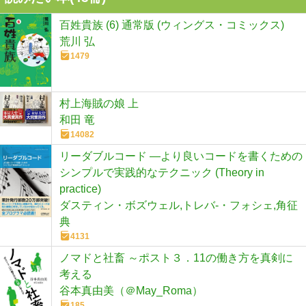
百姓貴族 (6) 通常版 (ウィングス・コミックス)
荒川 弘
1479
村上海賊の娘 上
和田 竜
14082
リーダブルコード ―より良いコードを書くための
シンプルで実践的なテクニック (Theory in
practice)
ダスティン・ボズウェル,トレバ-・フォシェ,角征
典
4131
ノマドと社畜 ～ポスト３．11の働き方を真剣に
考える
谷本真由美（＠May_Roma）
185