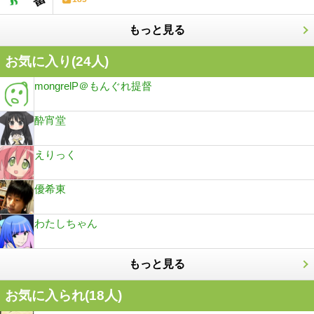
もっと見る
お気に入り(
24
人)
mongrelP＠もんぐれ提督
酔宵堂
えりっく
優希東
わたしちゃん
もっと見る
お気に入られ(
18
人)