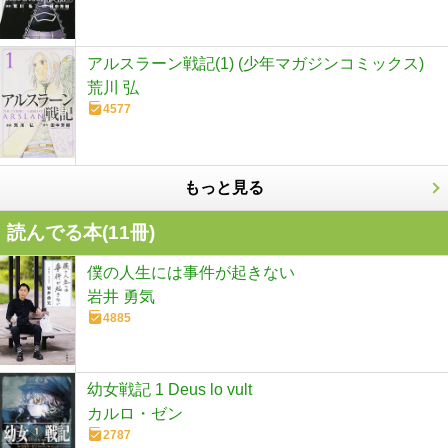
アルスラーン戦記(1) (少年マガジンコミックス)
荒川 弘
4577
もっと見る
読んでる本(
11
冊)
僕の人生には事件が起きない
岩井 勇気
4885
幼女戦記 1 Deus lo vult
カルロ・ゼン
2787