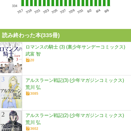
334
7/21
7/27
8/2
7/17
7/23
7/29
8/4
7/19
7/25
7/31
8/6
読み終わった本(
335
冊)
ロマンスの騎士 (3) (裏少年サンデーコミックス)
武富 智
20
アルスラーン戦記(3) (少年マガジンコミックス)
荒川 弘
3085
アルスラーン戦記(2) (少年マガジンコミックス)
荒川 弘
3602