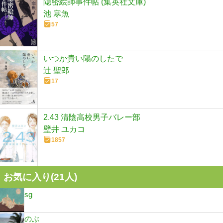
隠密絵師事件帖 (集英社文庫)
池 寒魚
57
いつか貴い陽のしたで
辻 聖郎
17
2.43 清陰高校男子バレー部
壁井 ユカコ
1857
お気に入り(
21
人)
sg
のぶ