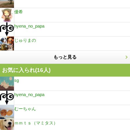
優希
hyena_no_papa
じゅりまの
もっと見る
お気に入られ(
16
人)
sg
hyena_no_papa
むーちゃん
ｍｍｔｓ（マミタス）