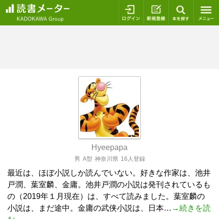
ログイン
新規登録
本を探
Hyeepapa
男
A型
神奈川県
16人登録
最近は、ほぼ小説しか読んでいない。好きな作家は、池井
戸潤、葉室麟、金庸。池井戸潤の小説は発刊されているも
の（2019年１月現在）は、すべて読みました。葉室麟の
小説は、まだ途中。金庸の武侠小説は、日本…
→続きを読