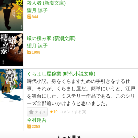
殺人者 (新潮文庫)
望月 諒子
844
蟻の棲み家 (新潮文庫)
望月 諒子
1998
くらまし屋稼業 (時代小説文庫)
時代小説。身をくらますための手引きをする仕
事。それが、くらまし屋だ。簡単にいうと、江戸
を舞台にした、ミステリー作品である。このシリ
ーズ全部追いかけようと思いました。
★19
コメントする(
0
)
ナイス
今村翔吾
2258
もっと見る