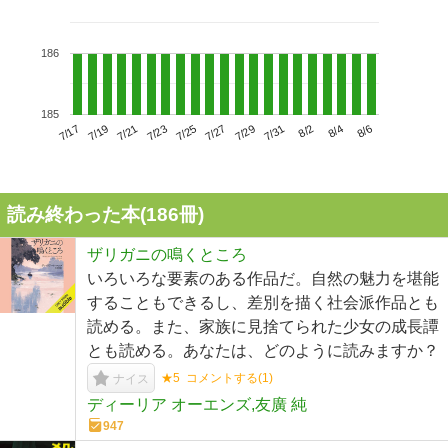
186
185
7/21
7/27
8/2
7/17
7/23
7/29
8/4
7/19
7/25
7/31
8/6
読み終わった本(
186
冊)
ザリガニの鳴くところ
いろいろな要素のある作品だ。自然の魅力を堪能
することもできるし、差別を描く社会派作品とも
読める。また、家族に見捨てられた少女の成長譚
とも読める。あなたは、どのように読みますか？
★5
コメントする(
1
)
ナイス
ディーリア オーエンズ,友廣 純
947