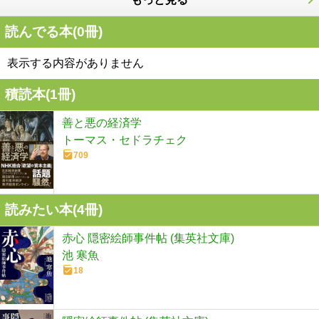
読んでる本(
0
冊)
表示する内容がありません
積読本(
1
冊)
善と悪の経済学
トーマス・セドラチェク
709
読みたい本(
4
冊)
赤心 隠密絵師事件帖 (集英社文庫)
池 寒魚
18