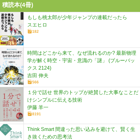
積読本(
4
冊)
もしも桃太郎が少年ジャンプの連載だったら
スエヒロ
182
時間はどこから来て、なぜ流れるのか? 最新物理
学が解く時空・宇宙・意識の「謎」 (ブルーバッ
クス 2124)
吉田 伸夫
566
１分で話せ 世界のトップが絶賛した大事なことだ
けシンプルに伝える技術
伊藤 羊一
8191
Think Smart 間違った思い込みを避けて、賢く生
き抜くための思考法