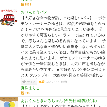
2832
おべんとうバス
【大好きな食べ物が詰まった楽しいバス】 ～ポケ
モントレーナーみゆきは、92点の経験値をもらっ
た！～ バスをお弁当に見立てた楽しい絵本。 分
かりやすく可愛らしいイラストで描かれているの
で、赤ちゃんも楽しめる内容になっています。 子
供に大人気な食べ物がいい返事をしながら次々に
バスに乗り込んでいく姿は、教育目線でも良い絵
本のように思います。 ポケモントレーナーみゆき
が子供と一緒に読むときは、元気に声を出しなが
ら読みたい本です。 ★大好きなポケモンに例える
と★ タルップル 大好物を見ると笑顔が溢れる
★25
コメントする(
0
)
ナイス
真珠まりこ
838
あおくんときいろちゃん (至光社国際版絵本)
【人と人との繋がりの大切さを色から学ぶ】 ～ポ