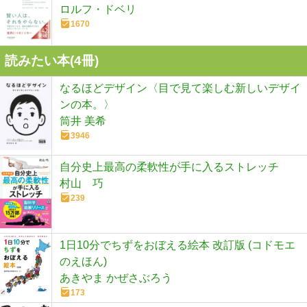
ロルフ・ドベリ
1670
読みたい本(
4
冊)
なるほどデザイン〈目で見て楽しむ新しいデザイ
ンの本。〉
筒井 美希
3946
自分史上最高の柔軟性が手に入るストレッチ
村山 巧
239
1日10分でちずをおぼえる絵本 改訂版 (コドモエ
のえほん)
あきやま かぜさぶろう
173