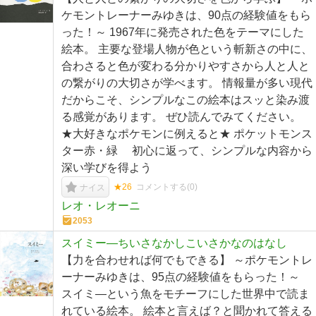
ケモントレーナーみゆきは、90点の経験値をもら
った！～ 1967年に発売された色をテーマにした
絵本。 主要な登場人物が色という斬新さの中に、
合わさると色が変わる分かりやすさから人と人と
の繋がりの大切さが学べます。 情報量が多い現代
だからこそ、シンプルなこの絵本はスッと染み渡
る感覚があります。 ぜひ読んでみてください。
★大好きなポケモンに例えると★ ポケットモンス
ター赤・緑 初心に返って、シンプルな内容から
深い学びを得よう
★26
コメントする(
0
)
ナイス
レオ・レオーニ
2053
スイミー―ちいさなかしこいさかなのはなし
【力を合わせれば何でもできる】 ～ポケモントレ
ーナーみゆきは、95点の経験値をもらった！～
スイミ―という魚をモチーフにした世界中で読ま
れている絵本。 絵本と言えば？と聞かれて答える