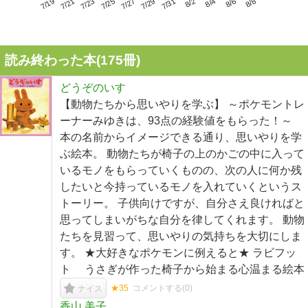
7/23
7/29
8/4
7/19
7/25
7/31
8/6
7/21
7/27
8/2
8/8
読み終わった本(
175
冊)
どうぞのいす
【動物たちから思いやりを学ぶ】 ～ポケモントレ
ーナーみゆきは、93点の経験値をもらった！～
本の名前からイメージできる通り、思いやりを学
ぶ絵本。 動物たちが椅子の上のかごの中に入って
いるモノをもらっていくものの、次の人に何か残
したいと今持っているモノを入れていくというス
トーリー。 子供向けですが、自分さえ良ければと
思ってしまいがちな自分を律してくれます。 動物
たちを見習って、思いやりの気持ちを大切にしま
す。 ★大好きなポケモンに例えると★ ラビフッ
ト うさぎが作った椅子から始まる心温まる絵本
★35
コメントする(
0
)
ナイス
香山 美子