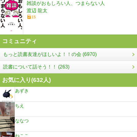
雑談がおもしろい人、つまらない人
渡辺 龍太
15
コミュニティ
もっと読書友達がほしいよ！！の会 (6970)
読書について話そう！！ (263)
お気に入り(
632
人)
あずき
ちえ
ななつ
ねここ