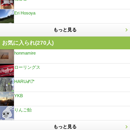
Eri Hosoya
もっと見る
お気に入られ(
270
人)
honmamire
ローリングス
HARUᕷ⋆͛*
YKB
りんご飴
もっと見る