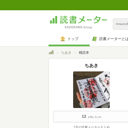
Amazo
トップ
読書メーターと
トップ
ちあき
積読本
ちあき
12
お気に入られ
7月の読書メーターまとめ