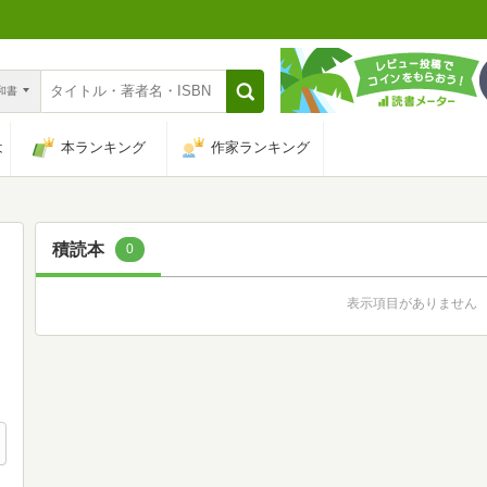
n和書
は
本ランキング
作家ランキング
積読本
0
表示項目がありません