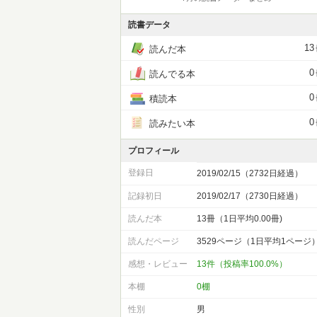
読書データ
13
読んだ本
0
読んでる本
0
積読本
0
読みたい本
プロフィール
登録日
2019/02/15（2732日経過）
記録初日
2019/02/17（2730日経過）
読んだ本
13冊（1日平均0.00冊)
読んだページ
3529ページ（1日平均1ページ
感想・レビュー
13件（投稿率100.0%）
本棚
0棚
性別
男