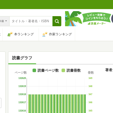
n和書
は
本ランキング
作家ランキング
読書グラフ
著者
読書ページ数
読書冊数
ページ数
冊数
132620
349
132619
348
132618
347
132617
346
132616
345