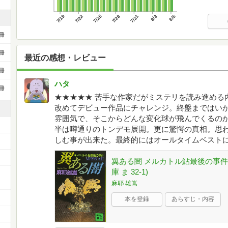
7/19
7/22
7/25
7/28
7/31
8/3
8/6
冊
冊
最近の感想・レビュー
冊
ハタ
冊
★★★★★ 苦手な作家だがミステリを読み進める
改めてデビュー作品にチャレンジ。終盤まではい
雰囲気で、そこからどんな変化球が飛んでくるの
半は噂通りのトンデモ展開。更に驚愕の真相。思
しむ事が出来た。最終的にはオールタイムベスト
翼ある闇 メルカトル鮎最後の事件:
庫 ま 32-1)
ー
麻耶 雄嵩
本を登録
あらすじ・内容