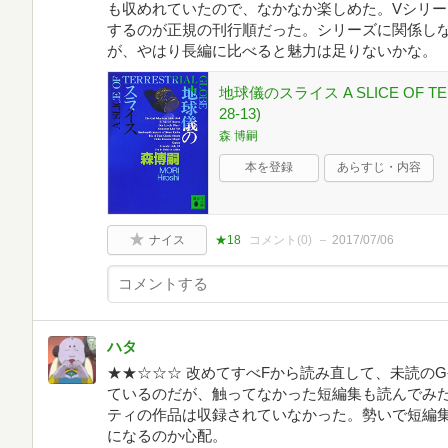
も収めれていたので、なかなか楽しめた。Vシリ
するのが正規の刊行順だった。シリーズに関係し
が、やはり長編に比べると魅力は足りないかな。
地球儀のスライス A SLICE OF TE
28-13)
森 博嗣
本を登録
あらすじ・内容
ナイス
★18
コメント(
0
)
2017/07/06
ハタ
★★☆☆☆ 改めてすべFから読み直して、未読の
ているのだが、触ってなかった短編集も読んでみ
ティの作品は収録されていなかった。勢いで短編集
になるのか心配。