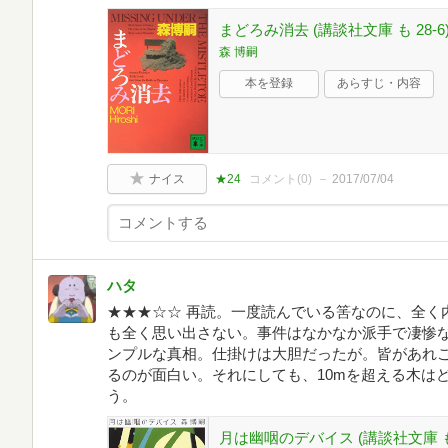
まどろみ消去 (講談社文庫 も 28-6
森 博嗣
本を登録
あらすじ・内容
ナイス
★24
コメント(
0
)
2017/07/04
ハタ
★★★☆☆ 再読。一度読んでいる筈なのに、全く
も全く思い出さない。事件はなかなか派手で凄惨
ンプルな真相。仕掛けは大胆だったが。皆があれ
るのが面白い。それにしても、10mを超える木は
う。
月は幽咽のデバイス (講談社文庫 も 2