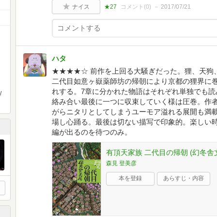
ナイス
★27
コメント(
0
)
2017/07/21
ハタ
★★★★☆ 前作を上回る大騒ぎだった。狸、天狗
二代目如意ヶ嶽薬師坊の帰朝により京都の狸界に
れする。7章に分かれた物語はそれぞれ単独でも読
/
絡み合い最後に一つに収束していく様は圧巻。作
がらニタリとしてしまうユーモア溢れる展開も満
場し心踊る。最後は切ない描写で印象的。楽しい
編が出るのを待つのみ。
有頂天家族 二代目の帰朝 (幻冬舎
森見 登美彦
本を登録
あらすじ・内容