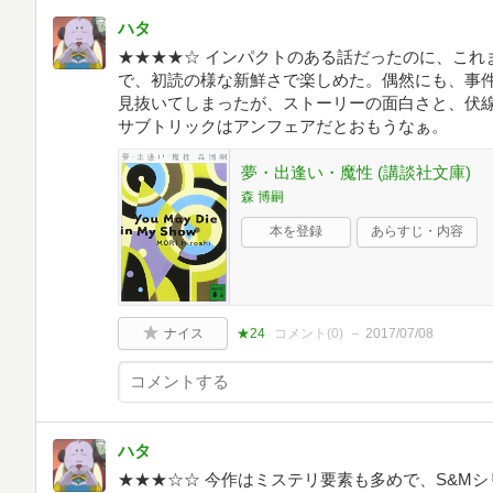
ハタ
★★★★☆ インパクトのある話だったのに、これ
で、初読の様な新鮮さで楽しめた。偶然にも、事
見抜いてしまったが、ストーリーの面白さと、伏
サブトリックはアンフェアだとおもうなぁ。
夢・出逢い・魔性 (講談社文庫)
森 博嗣
本を登録
あらすじ・内容
ナイス
★24
コメント(
0
)
2017/07/08
ハタ
★★★☆☆ 今作はミステリ要素も多めで、S&Mシ