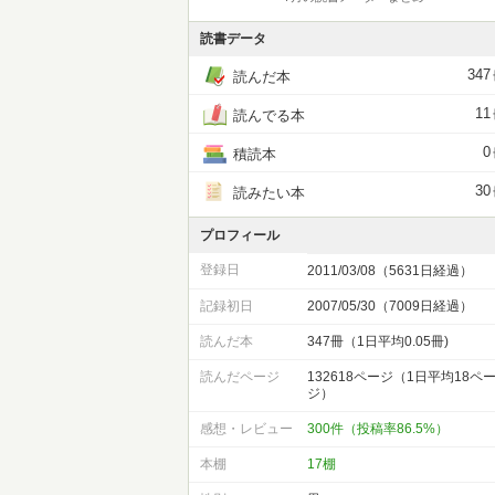
読書データ
347
読んだ本
11
読んでる本
0
積読本
30
読みたい本
プロフィール
登録日
2011/03/08（5631日経過）
記録初日
2007/05/30（7009日経過）
読んだ本
347冊（1日平均0.05冊)
読んだページ
132618ページ（1日平均18ペ
ジ）
感想・レビュー
300件（投稿率86.5%）
本棚
17棚