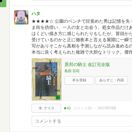
ハタ
★★★★☆ 公園のベンチで目覚めた男は記憶を失
ま街を彷徨い、一人の女と出会う。処女作品だけ
はくどい描き方に感じられたりもしたが、冒頭か
受けているのかと正に徹夜本と言える展開に一瞬
写がありそこから真相を予測しながら読み進める
本当に良く考えられた複雑で大胆なトリック。傑
異邦の騎士 改訂完全版
島田 荘司
本を登録
あらすじ・内容
ナイス
★41
コメント(
0
)
2017/07/09