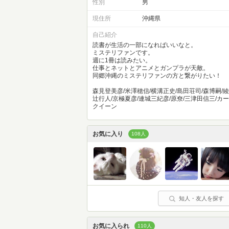
性別
男
現住所
沖縄県
自己紹介
読書が生活の一部になればいいなと。
ミステリファンです。
週に1冊は読みたい。
仕事とネットとアニメとガンプラが天敵。
同郷沖縄のミステリファンの方と繋がりたい！
森見登美彦/米澤穂信/横溝正史/島田荘司/森博嗣/綾
辻行人/京極夏彦/連城三紀彦/原尞/三津田信三/カー
クイーン
お気に入り
108人
知人・友人を探す
お気に入られ
110人