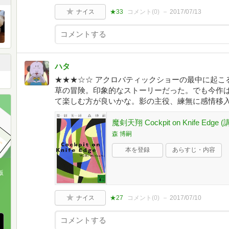
ナイス
★33
コメント(
0
)
2017/07/13
ハタ
★★★☆☆ アクロバティックショーの最中に起こ
草の冒険。印象的なストーリーだった。でも今作
て楽しむ方が良いかな。影の主役、練無に感情移
魔剣天翔 Cockpit on Knife Edge
森 博嗣
本を登録
あらすじ・内容
版
、
ナイス
★27
コメント(
0
)
2017/07/10