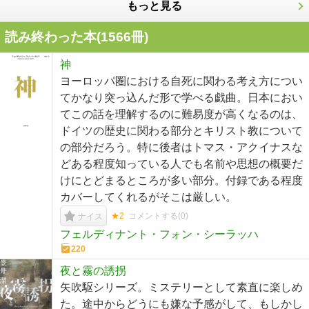
もっと見る
読み終わった本(
1566
冊)
神
ヨーロッパ圏における自死に関わる考え方につい
てかなり突っ込んだ形で学べる戯曲。日本におい
てこの話を理解するのに難易度が高くなるのは、
ドイツの歴史に関わる部分とキリスト教について
の部分だろう。特に後者はトマス・アクイナスな
どある程度知っている人でも名前や思想の概要だ
けにとどまるところが多い部分。付録である程度
カバーしてくれるがそこは厳しい。
★2
コメントする(
0
)
ナイス
フェルディナント・フォン・シーラッハ
220
夜と霧の誘拐
矢吹駆シリーズ。ミステリーとして素直に楽しめ
た。途中からどうにも嫌な予感がして、もしかし