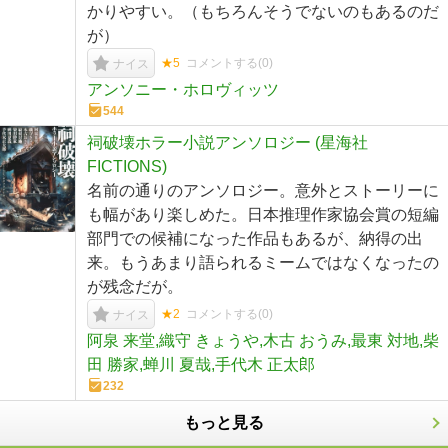
かりやすい。（もちろんそうでないのもあるのだ
が）
★5
コメントする(
0
)
ナイス
アンソニー・ホロヴィッツ
544
祠破壊ホラー小説アンソロジー (星海社
FICTIONS)
名前の通りのアンソロジー。意外とストーリーに
も幅があり楽しめた。日本推理作家協会賞の短編
部門での候補になった作品もあるが、納得の出
来。もうあまり語られるミームではなくなったの
が残念だが。
★2
コメントする(
0
)
ナイス
阿泉 来堂,織守 きょうや,木古 おうみ,最東 対地,柴
田 勝家,蝉川 夏哉,手代木 正太郎
232
もっと見る