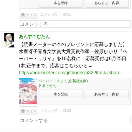
本を登録
あらすじ・内容
コメント(
0
)
08/01
ナイス
あんすこむたん
【読書メーターの本のプレゼントに応募しました】
氷室冴子青春文学賞大賞受賞作家・佐原ひかり『ペ
ーパー・リリイ』を10名様に！応募受付は6月25日
(木)正午まで。応募はこちらから→
https://bookmeter.com/giftbooks/632?track=share
ペーパー・リリイ (集英社文庫)
佐原 ひかり
本を登録
あらすじ・内容
コメント(
0
)
06/22
ナイス