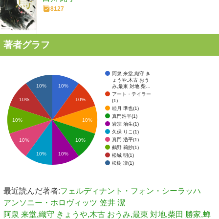
8127
著者グラフ
阿泉 来堂,織守 き
ょうや,木古 おう
10%
10%
み,最東 対地,柴…
アート・テイラー
10%
10%
(1)
睦月 準也(1)
真門浩平(1)
10%
10%
岩宗 治生(1)
久保 りこ(1)
真門 浩平(1)
10%
10%
鵺野 莉紗(1)
10%
10%
松城 明(1)
松樹 凛(1)
最近読んだ著者:
フェルディナント・フォン・シーラッハ
アンソニー・ホロヴィッツ
笠井 潔
阿泉 来堂,織守 きょうや,木古 おうみ,最東 対地,柴田 勝家,蝉