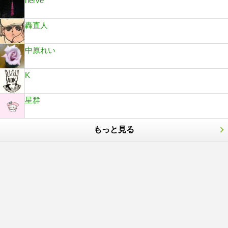
nerve
轟直人
中原れい
K
星群
もっと見る