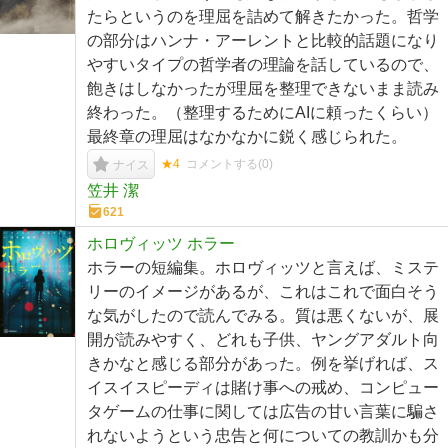
たらというのを理屈を詰めて解きたかった。哲学
の部分はハンナ・アーレントと比較的話題になり
やすいタイプの哲学者の理論を話しているので、
飽きはしなかったが理屈を整理できないまま読み
終わった。（整理するためにAIに頼ったくらい）
最終章の理屈はなかなかに鋭く感じられた。
★4
コメントする(
0
)
ナイス
笠井 潔
621
ホロヴィッツ ホラー
ホラーの短編集。ホロヴィッツと言えば、ミステ
リーのイメージがあるが、これはこれで面白そう
な気がしたので読んでみる。質は悪くないが、展
開が読みやすく、どれも子供、ヤングアダルト向
きかなと感じる部分があった。例を挙げれば、ス
イスイスピーディは賭け事への戒め、コンピュー
タゲームの仕事に関しては広告の甘い言葉に騙さ
れないようという忠告と何についての教訓かも分