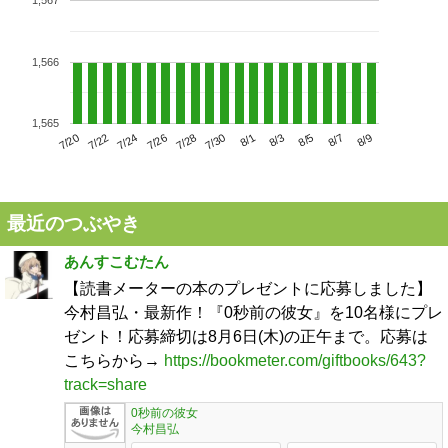
1,567
1,566
1,565
7/24
7/30
8/5
7/20
7/26
8/1
8/7
7/22
7/28
8/3
8/9
最近のつぶやき
あんすこむたん
【読書メーターの本のプレゼントに応募しました】
今村昌弘・最新作！『0秒前の彼女』を10名様にプレ
ゼント！応募締切は8月6日(木)の正午まで。応募は
こちらから→
https://bookmeter.com/giftbooks/643?
track=share
0秒前の彼女
今村昌弘