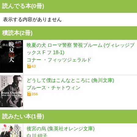
読んでる本(
0
冊)
表示する内容がありません
積読本(
2
冊)
晩夏の犬 ローマ警察 警視ブルーム (ヴィレッジブ
ックス F フ 18-1)
コナー ・フィッツジェラルド
43
どうして僕はこんなところに (角川文庫)
ブルース・チャトウィン
356
読みたい本(
1
冊)
後宮の烏 (集英社オレンジ文庫)
白川 紺子