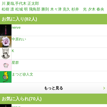
川 夏哉,手代木 正太郎
松樹 凛
松城 明
飛鳥部 勝則
木々津 克久
杉井 光
夕木 春央
お気に入り(
82
人)
nerve
中原れい
K
星群
まつど@人文
もっと見る
お気に入られ(
70
人)