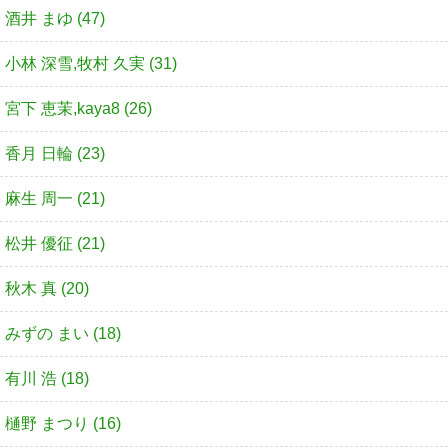
酒井 まゆ (47)
小林 深雪,牧村 久実 (31)
宮下 恵茉,kaya8 (26)
香月 日輪 (23)
麻生 周一 (21)
松井 優征 (21)
秋木 真 (20)
みずの まい (18)
有川 浩 (18)
樋野 まつり (16)