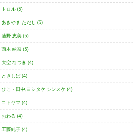
トロル (5)
あきやま ただし (5)
藤野 恵美 (5)
西本 紘奈 (5)
大空 なつき (4)
ときしば (4)
ひこ・田中,ヨシタケ シンスケ (4)
コトヤマ (4)
おわる (4)
工藤純子 (4)