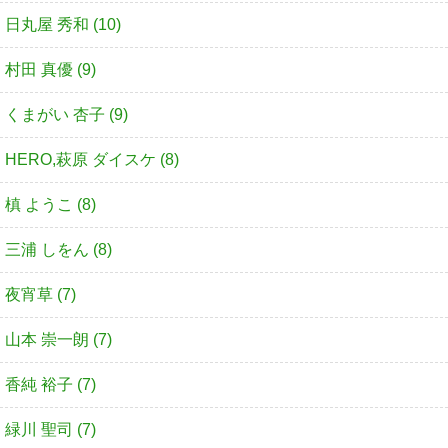
日丸屋 秀和 (10)
村田 真優 (9)
くまがい 杏子 (9)
HERO,萩原 ダイスケ (8)
槙 ようこ (8)
三浦 しをん (8)
夜宵草 (7)
山本 崇一朗 (7)
香純 裕子 (7)
緑川 聖司 (7)