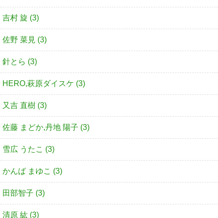
吉村 旋 (3)
佐野 菜見 (3)
針とら (3)
HERO,萩原ダイスケ (3)
又吉 直樹 (3)
佐藤 まどか,丹地 陽子 (3)
雪広 うたこ (3)
かんば まゆこ (3)
田部智子 (3)
清原 紘 (3)