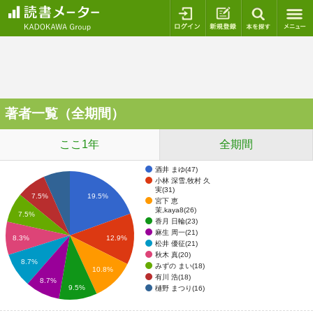
ログイン
新規登録
本を探
著者一覧（全期間）
ここ1年
全期間
酒井 まゆ(47)
小林 深雪,牧村 久
実(31)
19.5%
7.5%
宮下 恵
茉,kaya8(26)
7.5%
香月 日輪(23)
麻生 周一(21)
8.3%
12.9%
松井 優征(21)
秋木 真(20)
8.7%
みずの まい(18)
10.8%
有川 浩(18)
8.7%
9.5%
樋野 まつり(16)