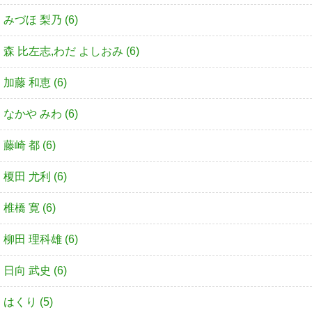
みづほ 梨乃 (6)
森 比左志,わだ よしおみ (6)
加藤 和恵 (6)
なかや みわ (6)
藤崎 都 (6)
榎田 尤利 (6)
椎橋 寛 (6)
柳田 理科雄 (6)
日向 武史 (6)
はくり (5)