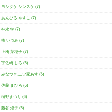
ヨシタケ シンスケ (7)
あんびる やすこ (7)
神永 学 (7)
椿 いづみ (7)
上橋 菜穂子 (7)
宇佐崎 しろ (6)
みなつき,二ツ家あす (6)
佐藤 まひろ (6)
樋野まつり (6)
藤谷 燈子 (6)