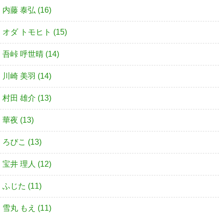
内藤 泰弘 (16)
オダ トモヒト (15)
吾峠 呼世晴 (14)
川崎 美羽 (14)
村田 雄介 (13)
華夜 (13)
ろびこ (13)
宝井 理人 (12)
ふじた (11)
雪丸 もえ (11)