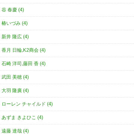
谷 春慶 (4)
椿いづみ (4)
新井 隆広 (4)
香月 日輪,K2商会 (4)
石崎 洋司,藤田 香 (4)
武田 美穂 (4)
大羽 隆廣 (4)
ローレン チャイルド (4)
あずま きよひこ (4)
遠藤 達哉 (4)