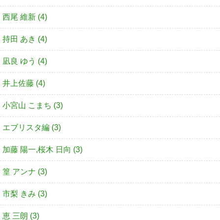
西尾 維新 (4)
持田 あき (4)
凪良 ゆう (4)
井上佐藤 (4)
小宮山 こまち (3)
エブリスタ編 (3)
加藤 陽一,桜木 日向 (3)
篁 アンナ (3)
市梨 きみ (3)
恵 三朗 (3)