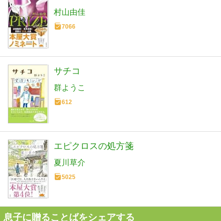
村山由佳
7066
サチコ
群ようこ
612
エピクロスの処方箋
夏川草介
5025
息子に贈ることばをシェアする