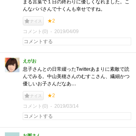
まる言葉で１日の終わりに優しくなれました。こ
んなパパさんで十くんも幸せですね。
★2
ナイス
コメント(0)
2019/04/09
えがお
息子さんとの日常綴ったTwitterあまりに素敵で読
んでみる。中山美穂さんのむすこさん、繊細かつ
優しいお子さんだなあ…
★2
ナイス
コメント(0)
2019/03/14
お粥さん