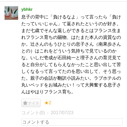
ybhkr
息子の背中に「負けるなよ」って言ったら「負け
たっていいじゃん」て返されたというのが好き。
まだ七歳でそんな返しができるとはフランス生ま
れフランス育ちの賜物、はたまた本人の資質なの
か。辻さんのもうひとりの息子さん（南果歩さん
との）はこれをどういう気持ちで見ているのか
な。いしだ壱成が石田純一と理子さんの育児見て
ると自分がしてもらえなかったこと思い出して苦
しくなるって言ってたのを思い出して、そう思っ
た。親子の会話が翻訳小説みたい。ラブホテルの
丸いベッドをお城みたい！って大興奮する息子さ
んはやはりフランス育ち。
★2
ナイス
コメント(0)
2017/07/23