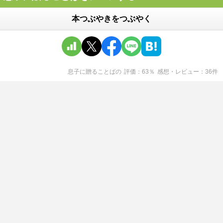
本つぶやきをつぶやく
息子に贈ることば
の
評価
63
％
感想・レビュー
36
件