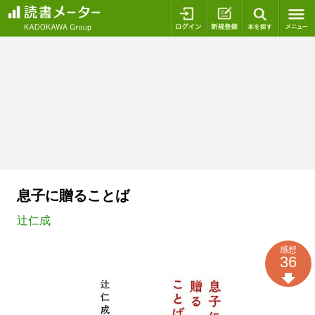
ログイン
新規登録
本を探
息子に贈ることば
辻仁成
感想
36