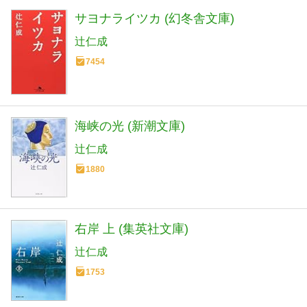
サヨナライツカ (幻冬舎文庫)
辻仁成
7454
海峡の光 (新潮文庫)
辻仁成
1880
右岸 上 (集英社文庫)
辻仁成
1753