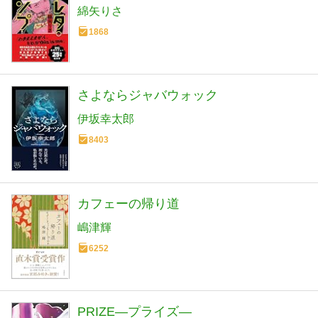
綿矢りさ
1868
さよならジャバウォック
伊坂幸太郎
8403
カフェーの帰り道
嶋津輝
6252
PRIZE―プライズ―