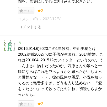
間を、言葉にして心に送り込んでおきたい。
★2
ナイス
コメント(0)
2022/12/31
Ｋ
(2016,914.6)2020この1年候補。中山美穂とは
2002結婚2002か3に子供が生まれ、2014離婚。こ
れは201004~201512のツイッターというので、う
～んまさに渦中だったのか。西原さんの娘へと一
緒にならばこれを並べようかと思ったが、ちょっ
と微妙かな・・・。彼の風体や履歴、小説を知っ
てるので雑音多すぎ、どうも入り込めない・「愛
をください」って歌ってたのにね。初読ならよか
ったかも。
★2
ナイス