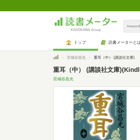
Amazo
トップ
読書メーターと
トップ
宮城谷昌光
重耳（中） (講談社文庫)
重耳（中） (講談社文庫)(Kindl
宮城谷昌光