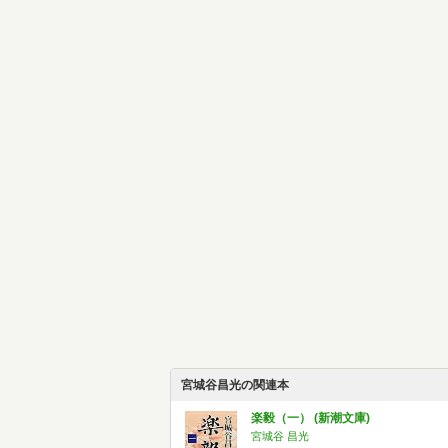
宮城谷昌光の関連本
楽毅（一） (新潮文庫)
宮城谷 昌光