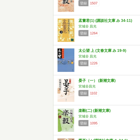
登録
1507
孟嘗君(1) (講談社文庫 み 34-11)
宮城谷 昌光
登録
1264
太公望 上 (文春文庫 み 19-9)
宮城谷 昌光
登録
1226
晏子（一） (新潮文庫)
宮城谷昌光
登録
1102
楽毅(二) (新潮文庫)
宮城谷 昌光
登録
1095