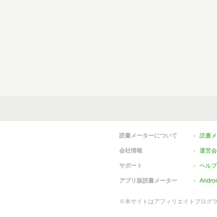
読書メーターについて
読書メ
会社情報
運営会
サポート
ヘルプ
アプリ版読書メーター
Andr
※本サイトはアフィリエイトプログ