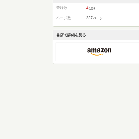
登録数
4
登録
ページ数
337
ページ
書店で詳細を見る