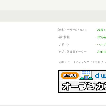
読書メーターについて
読書メ
会社情報
運営会
サポート
ヘルプ
アプリ版読書メーター
Andr
※本サイトはアフィリエイトプログ