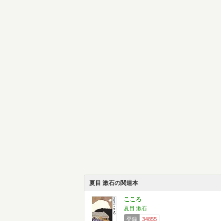
夏目 漱石の関連本
こころ
夏目 漱石
登録
34855