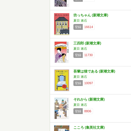
坊っちゃん (新潮文庫)
夏目 漱石
登録
16614
三四郎 (新潮文庫)
夏目 漱石
登録
11730
吾輩は猫である (新潮文庫)
夏目 漱石
登録
10097
それから (新潮文庫)
夏目 漱石
登録
8806
こころ (集英社文庫)