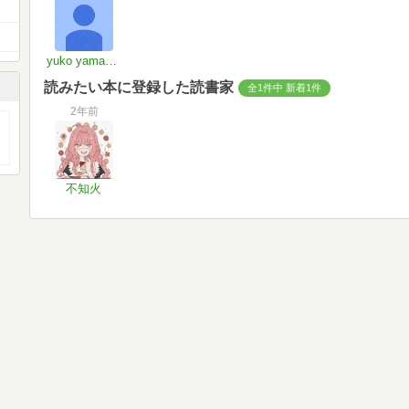
yuko yamazaki
読みたい本に登録した読書家
全1件中 新着1件
2年前
不知火