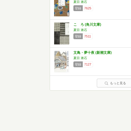
夏目 漱石
登録
7625
こゝろ (角川文庫)
夏目 漱石
登録
7511
文鳥・夢十夜 (新潮文庫)
夏目 漱石
登録
7127
もっと見る