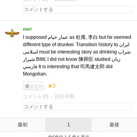
nori
I supposed عمار خیام as 杜甫, 李白 but he seemed
different type of drunker. Transition history to ایران
اسلامی must be interesting story as drinking شراب
شیراز BtW, I did not know 陳舜臣 studied زبان
فارسي It is interesting that 司馬遼太郎 did
Mongolian.
★3
ナイス
コメント(0)
日付不明
最初
1
最後