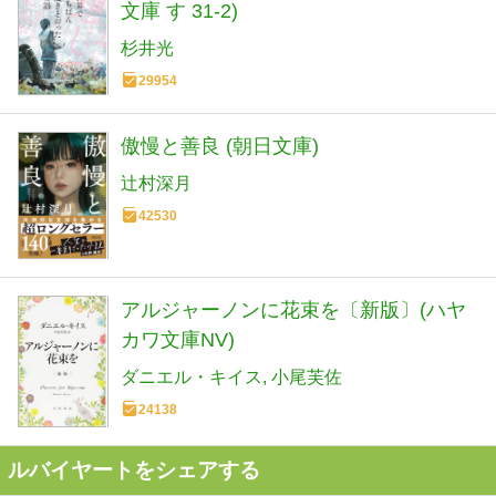
文庫 す 31-2)
杉井光
29954
傲慢と善良 (朝日文庫)
辻村深月
42530
アルジャーノンに花束を〔新版〕(ハヤ
カワ文庫NV)
ダニエル・キイス
小尾芙佐
24138
ルバイヤートをシェアする