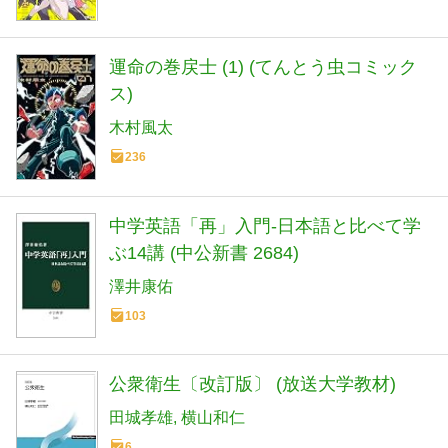
運命の巻戻士 (1) (てんとう虫コミック
ス)
木村風太
236
中学英語「再」入門-日本語と比べて学
ぶ14講 (中公新書 2684)
澤井康佑
103
公衆衛生〔改訂版〕 (放送大学教材)
田城孝雄
横山和仁
6