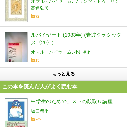
オマル・ハイヤーム
フランツ・トゥーサン
高遠弘美
72
ルバイヤート (1983年) (岩波クラシック
ス〈20〉)
オマル・ハイヤーム
小川亮作
15
もっと見る
この本を読んだ人がよく読む本
中学生のためのテストの段取り講座
坂口恭平
249