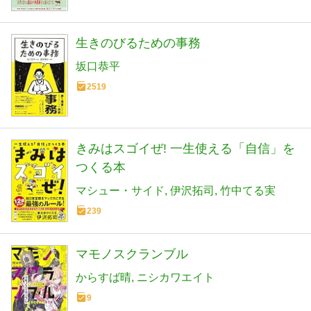
生きのびるための事務
坂口恭平
2519
きみはスゴイぜ! 一生使える「自信」を
つくる本
マシュー・サイド
伊沢拓司
竹中てる実
239
マモノスクランブル
からすば晴
ニシカワエイト
9