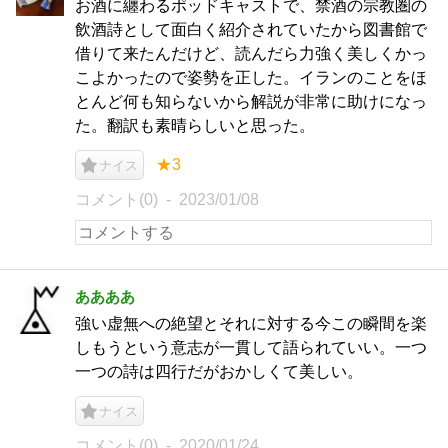
お酒に纏わるポッドキャストで、禁酒の宗教圏の
飲酒詩として面白く紹介されていたから図書館で
借りて来たんだけど、読んだら力強く美しくかっ
こよかったので姿勢を正した。イランのことをほ
とんど何も知らないから解説が非常に助けになっ
た。翻訳も素晴らしいと思った。
★3
ナイス
コメント(0)
2023/01/08
ああああ
強い虚無への絶望とそれに対する今この瞬間を楽
しもうという意志が一貫して語られていい。一つ
一つの詩は四行だがおかしくて美しい。
ナイス
コメント(0)
2020/01/24