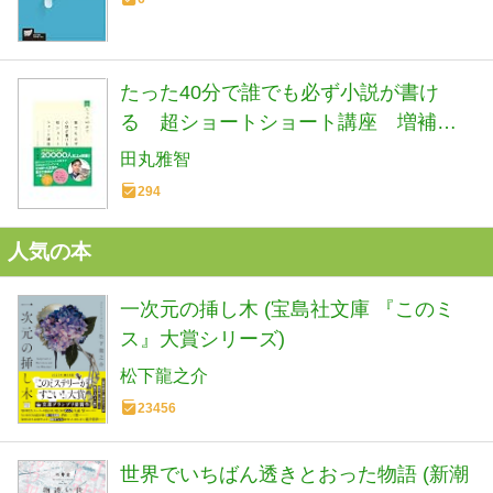
たった40分で誰でも必ず小説が書け
る 超ショートショート講座 増補新
装版
田丸雅智
294
人気の本
一次元の挿し木 (宝島社文庫 『このミ
ス』大賞シリーズ)
松下龍之介
23456
世界でいちばん透きとおった物語 (新潮