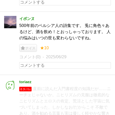
イボンヌ
500年前のペルシア人の詩集です。 兎に角色々あ
るけど、酒を飲め！とおっしゃっております。 人
の悩みはいつの世も変わらないですね。
★10
ナイス
コメント(0)
2025/06/29
toriaez
直前に読んだ入門書程度の知識だが……ニ
ネタバレ
ーチェじゃないか。ニヒリズムの克服は徹底的な
ニヒリズムとエロスの肯定。荒涼とした宇宙に気
づいてしまった、しかしなお/だからこそ 不敵で
あり、酒を勧める言葉も実は優しく軽やかな響き