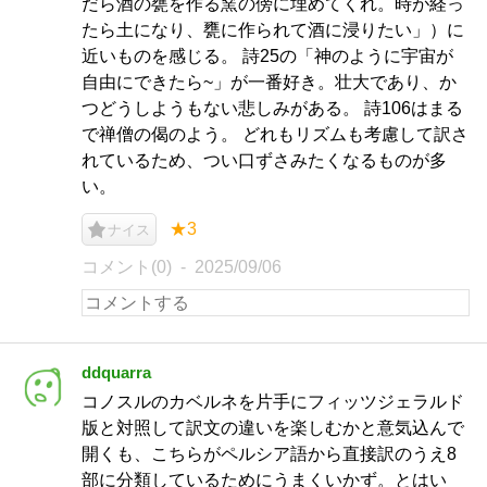
だら酒の甕を作る窯の傍に埋めてくれ。時が経っ
たら土になり、甕に作られて酒に浸りたい」）に
近いものを感じる。 詩25の「神のように宇宙が
自由にできたら~」が一番好き。壮大であり、か
つどうしようもない悲しみがある。 詩106はまる
で禅僧の偈のよう。 どれもリズムも考慮して訳さ
れているため、つい口ずさみたくなるものが多
い。
★3
ナイス
コメント(0)
2025/09/06
ddquarra
コノスルのカベルネを片手にフィッツジェラルド
版と対照して訳文の違いを楽しむかと意気込んで
開くも、こちらがペルシア語から直接訳のうえ8
部に分類しているためにうまくいかず。とはい