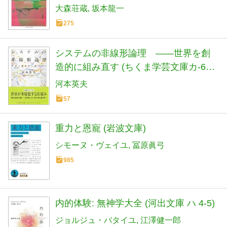
大森荘蔵
坂本龍一
275
システムの非線形論理 ――世界を創
造的に組み直す (ちくま学芸文庫カ-64-
1)
河本英夫
57
重力と恩寵 (岩波文庫)
シモーヌ・ヴェイユ
冨原眞弓
985
内的体験: 無神学大全 (河出文庫 ハ 4-5)
ジョルジュ・バタイユ
江澤健一郎