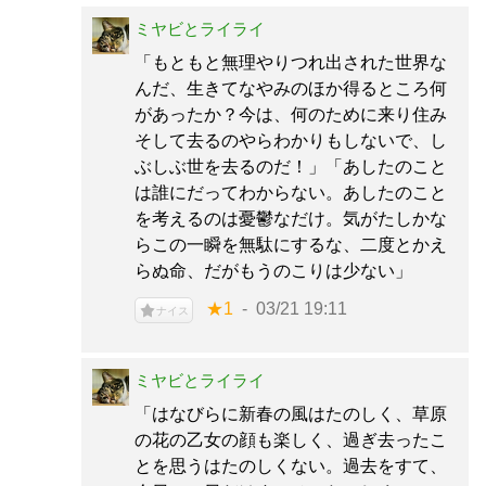
ミヤビとライライ
「もともと無理やりつれ出された世界な
んだ、生きてなやみのほか得るところ何
があったか？今は、何のために来り住み
そして去るのやらわかりもしないで、し
ぶしぶ世を去るのだ！」「あしたのこと
は誰にだってわからない。あしたのこと
を考えるのは憂鬱なだけ。気がたしかな
らこの一瞬を無駄にするな、二度とかえ
らぬ命、だがもうのこりは少ない」
★1
03/21 19:11
ナイス
ミヤビとライライ
「はなびらに新春の風はたのしく、草原
の花の乙女の顔も楽しく、過ぎ去ったこ
とを思うはたのしくない。過去をすて、