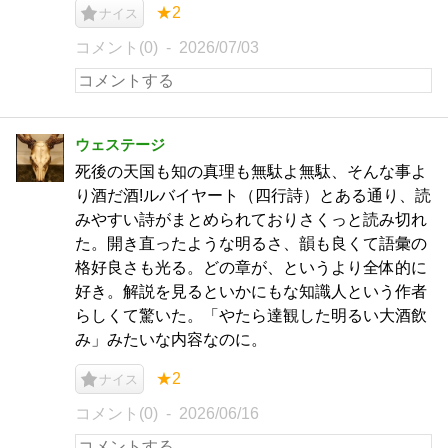
★2
ナイス
コメント(0)
2026/07/03
ウェステージ
死後の天国も知の真理も無駄よ無駄、そんな事よ
り酒だ酒!ルバイヤート（四行詩）とある通り、読
みやすい詩がまとめられておりさくっと読み切れ
た。開き直ったような明るさ、韻も良くて語彙の
格好良さも光る。どの章が、というより全体的に
好き。解説を見るといかにもな知識人という作者
らしくて驚いた。「やたら達観した明るい大酒飲
み」みたいな内容なのに。
★2
ナイス
コメント(0)
2026/06/16