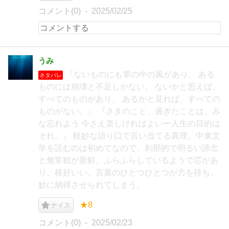
コメント(0)
2025/02/25
うみ
『ないものにも掌の中の風があり、 ある
ネタバレ
ものには崩壊と不足しかない。 ないかと思えば、
すべてのものがあり、 あるかと見れば、すべての
ものがない。』 『さきのこと、過ぎたことは、み
な忘れよう 今さえ楽しければよいー人生の目的は
それ。』 軽妙な語り口で言い当てる真理。中東文
学を読むのは初めてなので、刹那的で明るい諦念
と無常観が新鮮。ふらふらしているようで芯があ
り、格好いい。言葉のひとつひとつが力を持ち、
妙に納得させられてしまう。
★8
ナイス
コメント(0)
2025/02/23