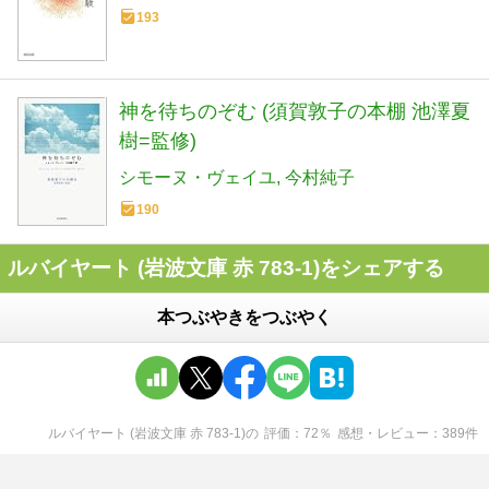
193
神を待ちのぞむ (須賀敦子の本棚 池澤夏
樹=監修)
シモーヌ・ヴェイユ
今村純子
190
ルバイヤート (岩波文庫 赤 783-1)をシェアする
本つぶやきをつぶやく
ルバイヤート (岩波文庫 赤 783-1)
の
評価
72
％
感想・レビュー
389
件