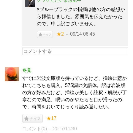
クラゲただいま漂流中
※ブルーブラックの指摘は他の方の感想か
ら拝借しました。雰囲気を伝えたかった
ので。申し訳ございません。
★2
09/14 06:45
ナイス
冬見
すでに岩波文庫版を持っているけど、挿絵に惹か
れてこちらも購入。575調の文語体。訳は岩波版
の方が好みだけど、挿絵が美しく註釈・解説が丁
寧なので満足。眠いのかやたらと目が滑ったの
で、時間をおいてじっくり読み返したい。
★17
ナイス
コメント(0)
2017/11/30