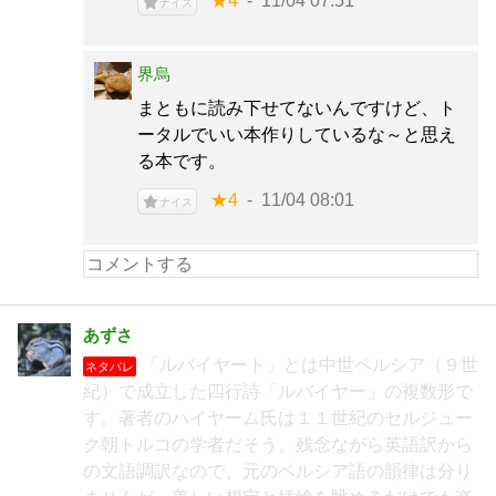
★4
11/04 07:51
ナイス
界烏
まともに読み下せてないんですけど、ト
ータルでいい本作りしているな～と思え
る本です。
★4
11/04 08:01
ナイス
あずさ
「ルバイヤート」とは中世ペルシア（９世
ネタバレ
紀）で成立した四行詩「ルバイヤー」の複数形で
す。著者のハイヤーム氏は１１世紀のセルジュー
ク朝トルコの学者だそう。残念ながら英語訳から
の文語調訳なので、元のペルシア語の韻律は分り