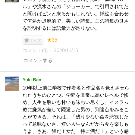
ル」や流水さんの「ジョーカー」で引用されてた
と聞けばピンと来るかもしれない。挿絵も合わせ
て何処か退廃的で、美しい詩集。この詩集の良さ
を説明するには語彙力が足りない。
★35
ナイス
コメント(0)
2020/11/15
Yuki Ban
10年以上前に学校で作者名と作品名を覚えさせら
れたうちのひとつ。学問を非常に高いレベルで修
め、人生を酸いも甘いも味わい尽くし、イスラム
教に嫌気が差して隠遁した男の、到達点をみるこ
とができる。それは、「残り少ない命を悲観した
って意味ないさ、短い人生なんだから今を楽しも
うよ、さあ、飯だ！女だ！特に酒だ！」という感