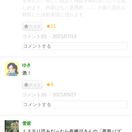
ませんが、美しい想定と挿絵を眺めるだけでも楽
しめます。内容はちと退廃的……。小泉八雲氏も
称賛した詩的表現に浸れます。
★11
ナイス
コメント(0)
2021/07/10
ゆき
酒！
★4
ナイス
コメント(0)
2021/05/27
雪紫
ミステリ読みだったら有栖川さんの「孤島パズ