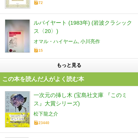
72
ルバイヤート (1983年) (岩波クラシック
ス〈20〉)
オマル・ハイヤーム
小川亮作
15
もっと見る
この本を読んだ人がよく読む本
一次元の挿し木 (宝島社文庫 『このミ
ス』大賞シリーズ)
松下龍之介
23440