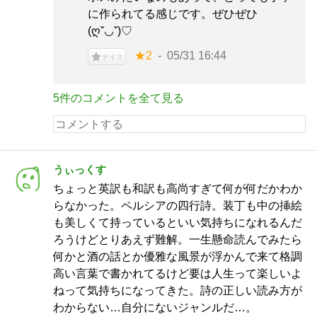
に作られてる感じです。ぜひぜひ
(ღˇ◡ˇ)♡
★2
05/31 16:44
ナイス
5件のコメントを全て見る
うぃっくす
ちょっと英訳も和訳も高尚すぎて何が何だかわか
らなかった。ペルシアの四行詩。装丁も中の挿絵
も美しくて持っているといい気持ちになれるんだ
ろうけどとりあえず難解。一生懸命読んでみたら
何かと酒の話とか優雅な風景が浮かんで来て格調
高い言葉で書かれてるけど要は人生って楽しいよ
ねって気持ちになってきた。詩の正しい読み方が
わからない…自分にないジャンルだ…。