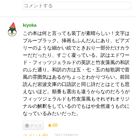
kiyoka
この本は何と言っても装丁が素晴らしい！文字は
ブルーブラック。挿画もふんだんにあり、ビアズ
リーのような細かい絵でときおり一部分だけカラ
ーだだったり、すごく凝っている。訳はエドワー
ド・フィッツジェラルドの英訳と竹友藻風の和訳
のふた通り。和訳の方は五・七・五の短歌調で昔
風の雰囲気はあるがちょっとわかりづらい。前回
読んだ岩波文庫の口語訳と同じ詩だとはとても思
えないほど。順番も選出も違うからなのだろうが
フィッツジェラルドも竹友藻風もそれぞれオリジ
ナルの解釈をしているのでもはや全然違うものに
なっているみたいだった。
★48
ナイス
コメント(5)
2017/08/21