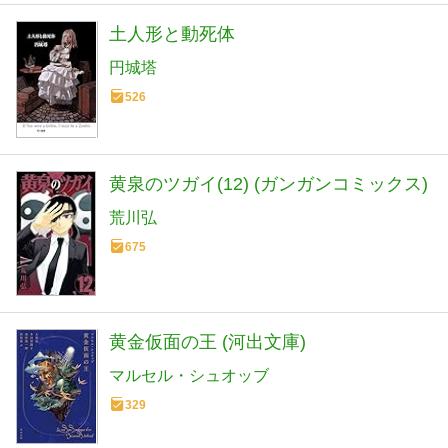
土人形と動死体
円城塔
526
黄泉のツガイ(12) (ガンガンコミックス)
荒川弘
675
黄金仮面の王 (河出文庫)
マルセル・シュオッブ
329