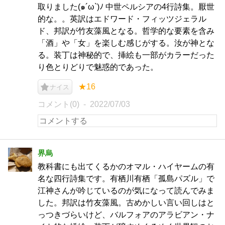
取りました(๑´ω`)ﾉ 中世ペルシアの4行詩集。厭世
的な。。英訳はエドワード・フィッツジェラル
ド、邦訳が竹友藻風となる。哲学的な要素を含み
「酒」や「女」を楽しむ感じがする。汝が神とな
る。装丁は神秘的で、挿絵も一部がカラーだった
り色とりどりで魅惑的であった。
★16
ナイス
コメント(0)
2022/07/03
界烏
教科書にも出てくるかのオマル・ハイヤームの有
名な四行詩集です。有栖川有栖「孤島パズル」で
江神さんが吟じているのが気になって読んでみま
した。邦訳は竹友藻風。古めかしい言い回しはと
っつきづらいけど、バルフォアのアラビアン・ナ