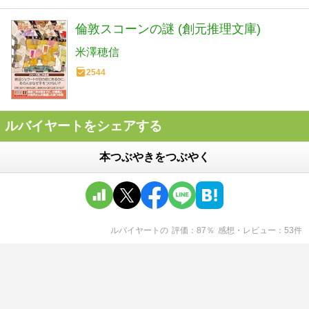
倫敦スコーンの謎 (創元推理文庫)
米澤穂信
2544
ルバイヤートをシェアする
本つぶやきをつぶやく
ルバイヤート
の
評価
87
％
感想・レビュー
53
件