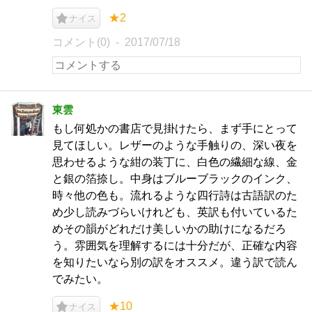
★2
ナイス
コメント(0)
2017/07/18
東雲
もし何処かの書店で見掛けたら、まず手にとって
見てほしい。レザーのような手触りの、深い夜を
思わせるような紺の装丁に、白色の繊細な線、金
と銀の箔捺し。中身はブルーブラックのインク、
時々他の色も。流れるような四行詩は古語訳のた
め少し読みづらいけれども、英訳も付いているた
めその韻がどれだけ美しいかの助けになるだろ
う。雰囲気を理解するには十分だが、正確な内容
を知りたいなら別の訳をオススメ。違う訳で読ん
でみたい。
★10
ナイス