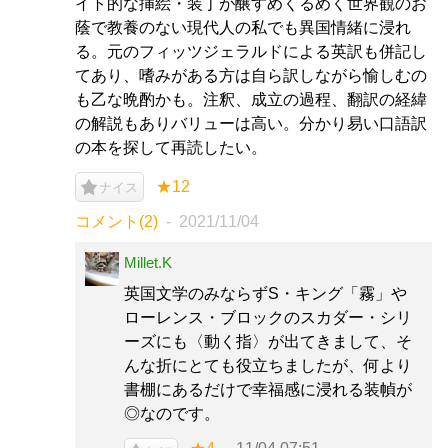
イト的な挿絵・装丁が醸すめくるめく世界観のお
蔭で教養のない現代人の私でも異国情緒に浸れ
る。元のフィッツジェラルドによる英訳も併記し
てあり、嗜みがある方は自ら訳しながら愉しむの
も乙な晩酌かも。注釈、成立の過程、翻訳の経緯
の解説もありバリューは高い。分かり易い口語訳
の本を探して再読したい。
★12
ナイス
コメント(2)
2021/11/04
Millet.K
英国文学のみならずS・キング「霧」や
ローレンス・ブロックのスカダー・シリ
ーズにも〈動く指〉が出てきまして、そ
んな折にとても役立ちましたが、何より
書棚にあるだけで幸福感に浸れる装幀が
◎なのです。