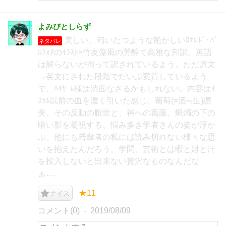
よみびとしらず
美しい。匂いたつような艶かしいﾛﾅﾙﾄﾞ･ﾊﾞ
ネタバレ
ﾙﾌｫｱのｲﾗｽﾄ×竹友藻風の芳醇で高雅な邦訳。英語
は解らないが拘って訳されているよう。ただ原文
→英文にされた段階でだいぶ変質しているよう
で、ﾊｲﾔｰﾑ様は渋面なさるかもしれない。内容はｲ
ｽﾗﾑ以前の血を濃く引いた感じ。葡萄(=酒≒生)讚
美、その反動の厭世と、神への葛藤。蝋燭の下の
暗い影を凝視する、悩み多き学者さんの姿が浮か
ぶ。他にも若輩者の私には読み切れない様々な思
いを抱えたんだろう。学問、芸術とは暇と財と汗
を投入しないと出来ない贅沢なものなんだな
ぁ…。
★11
ナイス
コメント(0)
2019/08/09