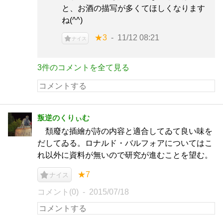
と、お酒の描写が多くてほしくなります
ね(^^)
★3
11/12 08:21
ナイス
3件のコメントを全て見る
叛逆のくりぃむ
頽廢な插繪が詩の内容と適合してゐて良い味を
だしてゐる。ロナルド・バルフォアについてはこ
れ以外に資料が無いので研究が進むことを望む。
★7
ナイス
コメント(0)
2015/07/18