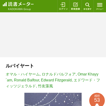
ログイン
新規登録
本を探
ルバイヤート
オマル・ハイヤーム
,
ロナルドバルフォア
,
Omar Khayy
´am
,
Ronald Balfour
,
Edward Fitzgerald
,
エドワード・フ
ィッツジェラルド
,
竹友藻風
感想
53