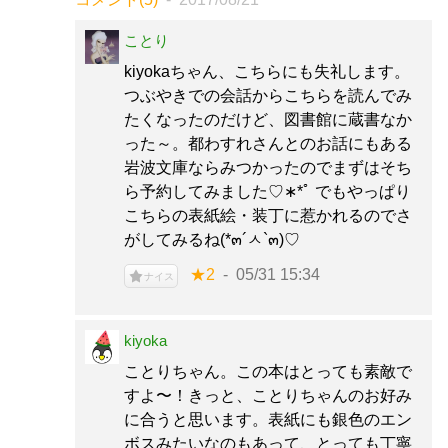
ことり
kiyokaちゃん、こちらにも失礼します。
つぶやきでの会話からこちらを読んでみ
たくなったのだけど、図書館に蔵書なか
った～。都わすれさんとのお話にもある
岩波文庫ならみつかったのでまずはそち
ら予約してみました♡∗*ﾟ でもやっぱり
こちらの表紙絵・装丁に惹かれるのでさ
がしてみるね(*๓´ㅅ`๓)♡
★2
05/31 15:34
ナイス
kiyoka
ことりちゃん。この本はとっても素敵で
すよ〜！きっと、ことりちゃんのお好み
に合うと思います。表紙にも銀色のエン
ボスみたいなのもあって、とっても丁寧