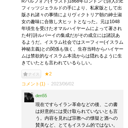
Rバルフォア(イラスト)1868年ロンドンで詩人のE
フィッツジェラルドの手により、私家版として出
版され諸々の事情によりヴィクトリア朝の紳士淑
女の趣味に合致し大ヒッ トとなった。元は1048
年頃生を受けたオマルハイヤームによって著され
た4行詩ルバーイの集成だがその成立には諸説あ
るようだ。イスラム社会ではスーフィー(イスラム
神秘主義)との関係も強く、生存当時からハイヤー
ムは禁欲的なイスラム本流からは隠れるように生
きていたとも言われているらしい。
★2
ナイス
コメント(1)
2023/06/02
den55
現在ですらイラン革命などの後、この書
は好意的には受け取られていないとも言
う。内容を見れば宗教への懐疑と酒への
賛美など、とてもイスラム的ではない。