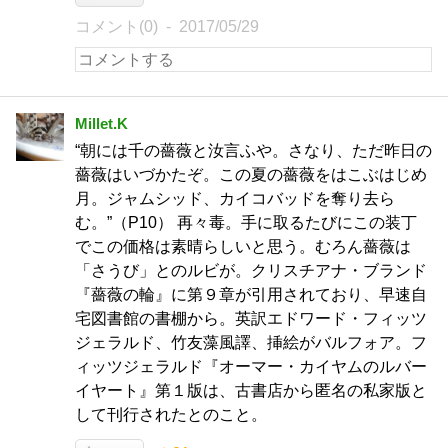
コメント(0)
2017/05/29
Millet.K
“朝には千の薔薇と汝言ふや。さなり、ただ昨日の
薔薇はいづかたぞ。この夏の薔薇をはこぶはじめ
月。ジャムシッド、カイコバッドを奪り去ら
む。”（P10） 再々毒。手に取るたびにこの装丁
でこの価格は素晴らしいと思う。むろん薔薇は
「さうび」とのルビが。クリスチアナ・ブランド
『薔薇の輪』に第９章が引用されており、早速自
宅図書館の書棚から。英訳エドワード・フィッツ
ジェラルド、竹友藻風譯、挿絵がバルフォア。フ
ィッツジェラルド『オーマー・カイヤムのルバー
イヤート』第１版は、古書店から匿名の私家版と
して刊行されたとのこと。