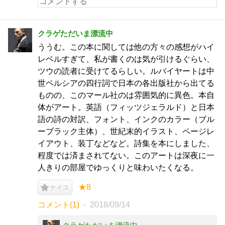
クラゲただいま漂流中
ううむ。この本に関しては他の方々の感想がハイ
レベルすぎて、私が書くのは気が引けるぐらい、
ツウの読者に受けてるらしい。ルバイヤートは中
世ペルシアの四行詞で日本の各出版社から出てる
ものの、このマール社のは雰囲気的に異色。本自
体がアート。英語（フィッツジェラルド）と日本
語の詩の対訳、フォント、インクのカラー（ブル
ーブラック主体）、世紀末的イラスト、ページレ
イアウト、装丁などなど。詩集を本にしました、
程度では済まされてない。このアートは深夜に一
人きりの部屋でゆっくりと味わいたくなる。
★8
ナイス
コメント(1)
2018/09/14