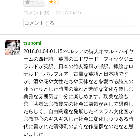
★21
ナイス
コメント(0)
2017/05/15
tsubomi
2016.01.04-01.15:ペルシアの詩人オマル・ハイヤ
ームの四行詩。英国のエドワード・フィッツジェ
ラルドが英訳、日本の竹友藻風が邦訳。挿絵はロ
ナルド・バルフォア。古風な英語と日本語です
が、酒や花や女性たちや天体などを愛づる詩人の
ゆったりとした時間の流れと芳醇な文化を楽しむ
典雅な雰囲気は十分に楽しめます。耽美な絵も
◎。著者は宗教優先の社会に嫌気がさして隠遁し
たらしく、自由闊達な発展したイスラム文化圏が
宗教中心のギスギスした社会に変化しつつある時
代に書かれた清涼剤のような作品群なのだなと思
いました。