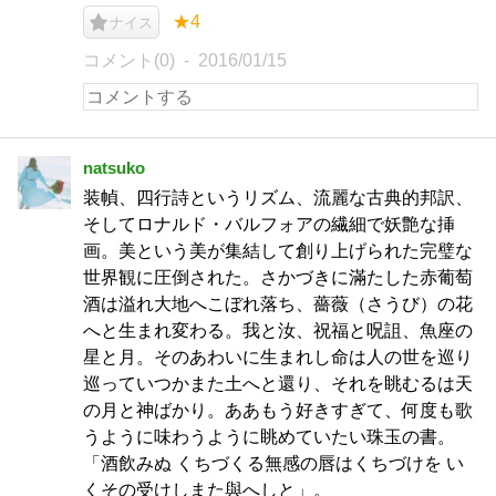
★4
ナイス
コメント(0)
2016/01/15
natsuko
装幀、四行詩というリズム、流麗な古典的邦訳、
そしてロナルド・バルフォアの繊細で妖艶な挿
画。美という美が集結して創り上げられた完璧な
世界観に圧倒された。さかづきに滿たした赤葡萄
酒は溢れ大地へこぼれ落ち、薔薇（さうび）の花
へと生まれ変わる。我と汝、祝福と呪詛、魚座の
星と月。そのあわいに生まれし命は人の世を巡り
巡っていつかまた土へと還り、それを眺むるは天
の月と神ばかり。ああもう好きすぎて、何度も歌
うように味わうように眺めていたい珠玉の書。
「酒飲みぬ くちづくる無感の唇はくちづけを い
くその受けしまた與へしと」。