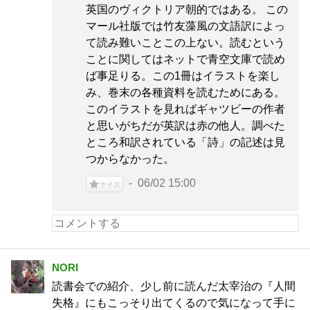
英国のヴィクトリア朝的ではある。 この
マール社版では竹友藻風の文語訳によっ
て読み難いことこの上ない。読むという
ことに関してはネットで青空文庫で読め
ば事足りる。この1冊はイラストを楽し
み、巻末の各種資料を読むためにある。
このイラストを見ればギャツビーの作者
と思いがちだが英訳は赤の他人。調べた
ところ和訳されている「詩」の記述は見
つからなかった。
06/02 15:00
ナイス
NORI
読書会での紹介、少し前に読んだ太宰治の『人間
失格』にもこっそり出てくるので気になって手に