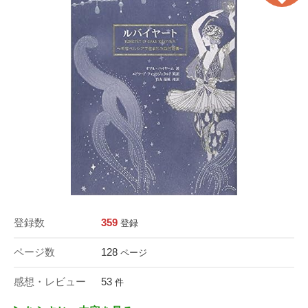
登録数
359
登録
ページ数
128
ページ
感想・レビュー
53
件