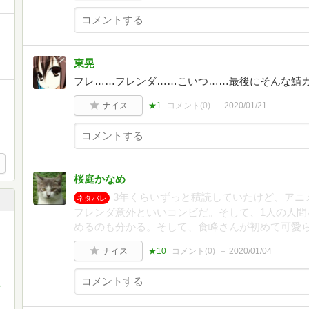
東晃
フレ……フレンダ……こいつ……最後にそんな鯖
ナイス
★1
コメント(
0
)
2020/01/21
桜庭かなめ
3年くらいずっと積読していたけど、アニ
ネタバレ
フレンダ意外といいコンビだ。そして、1人の人間
めるのも分かる。そして、食峰さんが初めて可愛
ナイス
★10
コメント(
0
)
2020/01/04