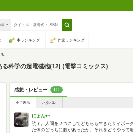
n和書
は
本ランキング
作家ランキング
クス)
科学の超電磁砲(12) (電撃コミックス)
感想・レビュー
125
全て表示
ネタバレ
にょん++
読了。人間を２つにしてどちらも生きたサイボー
た体のどっちに脳があったか、それをどうやって