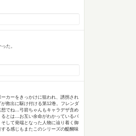
かった。
ポーカーをきっかけに狙われ、誘拐され
が救出に駆け付ける第12巻。フレンダ
哀想でね…弓箭ちゃんもキャラデザ含め
くるとは…お互い余命がわかっているバ
。そして発端となった人物に辿り着く御
差する感じもまたこのシリーズの醍醐味