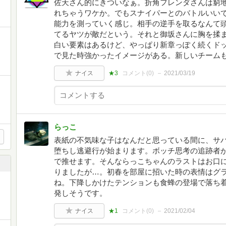
佐天さん的にきついなぁ。折角フレンダさんは窮
れちゃうワケか。でもスナイパーとのバトルいい
能力を測っていく感じ。相手の逆手を取るなんて
てるヤツが敵だという。それと御坂さんに胸を揉
白い要素はあるけど、やっぱり新章っぽく続くド
で見た時強かったイメージがある。新しいチーム
ナイス
★3
コメント(
0
)
2021/03/19
らっこ
表紙の不気味な子はなんだと思っている間に、サ
堕ちし逃避行が始まります。ボッチ思考の追跡者
で推せます。そんならっこちゃんのラストはお口
りましたが…。初春を部屋に招いた時の表情はグ
ね。下降しかけたテンションも食蜂の登場で落ち
発しそうです。
ナイス
★1
コメント(
0
)
2021/02/04