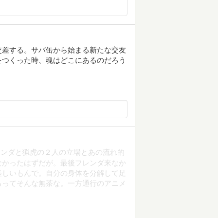
交差する。サバ缶から始まる新たな交友
をつくった時、魂はどこにあるのだろう
レンダと猟虎の２人の立場とあの流れ的
なかったはずだが。最後フレンダ来なか
怪しいもんで。自分の身体を分解して足
るってそんな無茶な。一方通行のアニメ