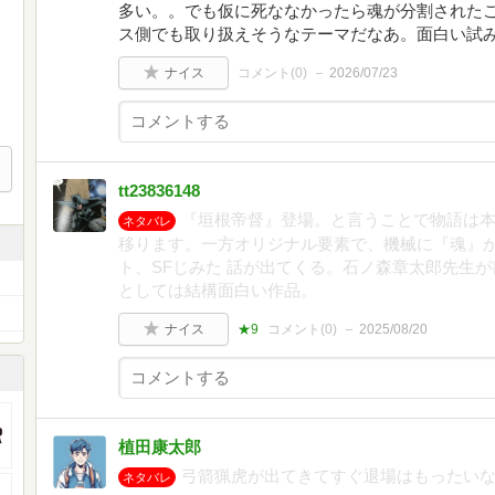
多い。。でも仮に死ななかったら魂が分割された
ス側でも取り扱えそうなテーマだなあ。面白い試
ナイス
コメント(
0
)
2026/07/23
tt23836148
『垣根帝督』登場。と言うことで物語は
ネタバレ
移ります。一方オリジナル要素で、機械に『魂』
ト、SFじみた 話が出てくる。石ノ森章太郎先生
としては結構面白い作品。
ナイス
★9
コメント(
0
)
2025/08/20
植田康太郎
弓箭猟虎が出てきてすぐ退場はもったい
ネタバレ