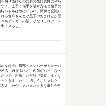
地を切り抜けたのにあの後に麦野にやら
ですよ。上手く相手を騙す方法と相手の
頭脳バトルはやはりいい。爆弾と認識し
まれる食蜂さんとか黒子のおまけとか面
ッペルゲンガーの話。かなりこれアニメ
も出て来るし。
バ缶を起点に暗部のメンバーがカレー即
が恐ろし過ぎるけど、名前がらっこなの
にポンで、想像しただけで気持ち悪くな
ラッときましたし、切なくなりました
着きましたが、またまた大きな事件が勃