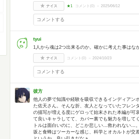
ナイス
★1
コメント(
0
)
2025/06/12
tyui
1人から魂は2つ出来るのか。確かに考えた事はな
ナイス
コメント(
0
)
2024/10/23
彼方
他人の夢で知識や経験を吸収できるインディアン
た佐天さん。そんな折、友人となっていたフレンダ
の描写が増える度にゲロって始末された本編が可
て良いキャラしてて、カバー裏でも魅力を増して
トルは面白いのに、どこか悲しい…救われない…
坂と食蜂はツーカーな感じ、科学とオカルトが交
というか、良い引きだなぁ…。