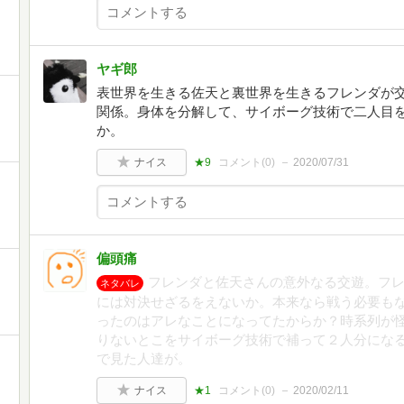
ヤギ郎
表世界を生きる佐天と裏世界を生きるフレンダが
関係。身体を分解して、サイボーグ技術で二人目
か。
ナイス
★9
コメント(
0
)
2020/07/31
偏頭痛
フレンダと佐天さんの意外なる交遊。フ
ネタバレ
には対決せざるをえないか。本来なら戦う必要も
ったのはアレなことになってたからか？時系列が
りないとこをサイボーグ技術で補って２人分にな
で見た人達が。
ナイス
★1
コメント(
0
)
2020/02/11