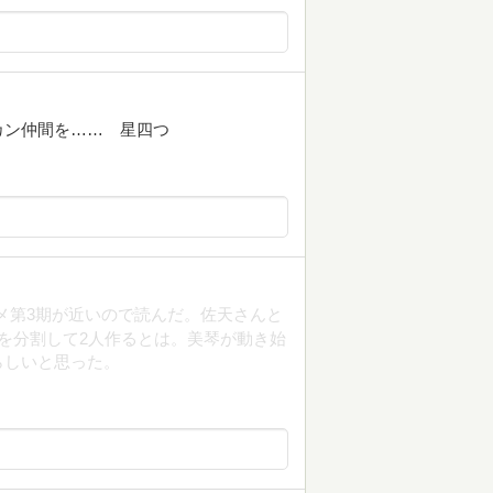
カン仲間を…… 星四つ
メ第3期が近いので読んだ。佐天さんと
を分割して2人作るとは。美琴が動き始
らしいと思った。