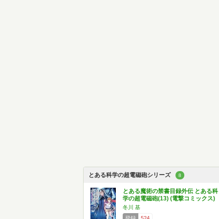
とある科学の超電磁砲シリーズ
8
とある魔術の禁書目録外伝 とある科
学の超電磁砲(13) (電撃コミックス)
冬川 基
登録
524