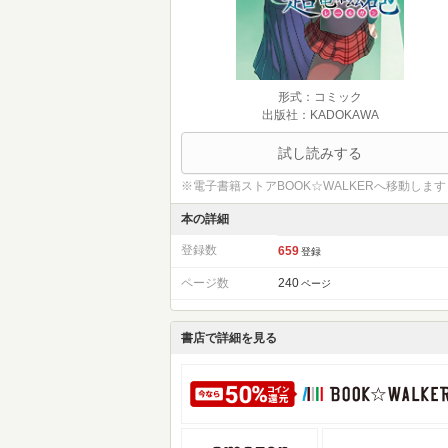
形式：コミック
出版社：KADOKAWA
試し読みする
※電子書籍ストアBOOK☆WALKERへ移動します
本の詳細
登録数
659
登録
ページ数
240
ページ
書店で詳細を見る