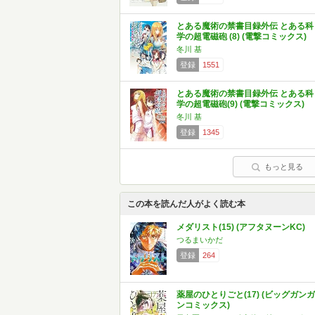
とある魔術の禁書目録外伝 とある科
学の超電磁砲 (8) (電撃コミックス)
冬川 基
登録
1551
とある魔術の禁書目録外伝 とある科
学の超電磁砲(9) (電撃コミックス)
冬川 基
登録
1345
もっと見る
この本を読んだ人がよく読む本
メダリスト(15) (アフタヌーンKC)
つるまいかだ
登録
264
薬屋のひとりごと(17) (ビッグガンガ
ンコミックス)