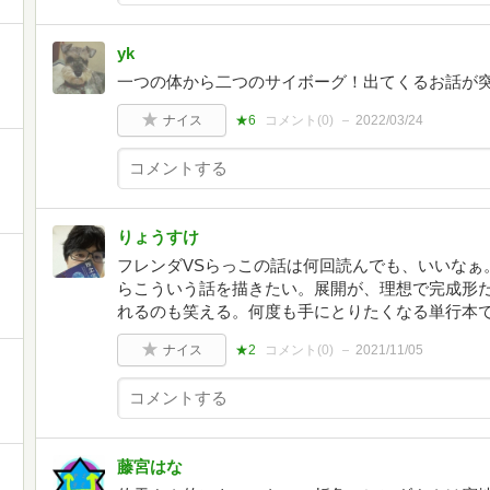
yk
一つの体から二つのサイボーグ！出てくるお話が
ナイス
★6
コメント(
0
)
2022/03/24
りょうすけ
フレンダVSらっこの話は何回読んでも、いいなぁ
らこういう話を描きたい。展開が、理想で完成形
れるのも笑える。何度も手にとりたくなる単行本
ナイス
★2
コメント(
0
)
2021/11/05
藤宮はな