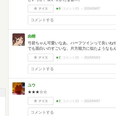
ナイス
★9
コメント(
0
)
2024/09/07
由樹
弓箭ちゃん可愛いなあ。ハーフツインって良いね
でも面白いのすごいな、片方能力に似たようなも
ナイス
★2
コメント(
0
)
2024/05/03
ユウ
★★★☆☆
ナイス
★2
コメント(
0
)
2022/04/07