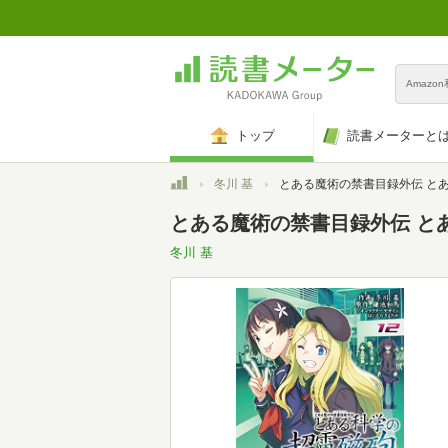
Amazo
トップ
読書メーターと
トップ
冬川 基
とある魔術の禁書目録外伝 とある科学の超電磁砲(12) (電撃コミッ
とある魔術の禁書目録外伝 とある
冬川 基