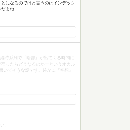
ことになるのではと言うのはインデック
みだよね
本編時系列で『暗部』が出てくる時間に
が宿ったらどうなるのかーというオカル
が書いてそうな話です。確かに『空想』
ない。