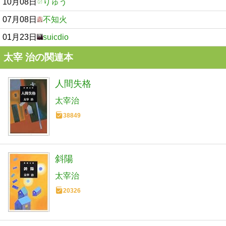
10月08日
りゅう
07月08日
不知火
01月23日
suicdio
太宰 治の関連本
人間失格
太宰治
38849
斜陽
太宰治
20326