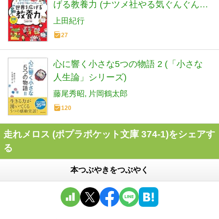
げる教養力 (ナツメ社やる気ぐんぐんシ
リーズ)
上田紀行
27
心に響く小さな5つの物語 2 (「小さな
人生論」シリーズ)
藤尾秀昭
片岡鶴太郎
120
走れメロス (ポプラポケット文庫 374-1)をシェアす
る
本つぶやきをつぶやく