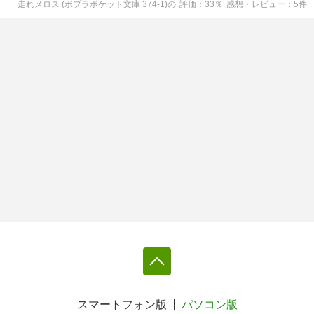
走れメロス (ポプラポケット文庫 374-1)
の
評価
33
％
感想・レビュー
5
件
スマートフォン版
パソコン版