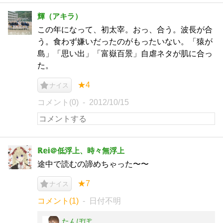
輝（アキラ）
この年になって、初太宰。おっ、合う。波長が合
う。食わず嫌いだったのがもったいない。「猿が
島」「思い出」「富嶽百景」自虐ネタが肌に合っ
た。
★4
ナイス
コメント(0)
2012/10/15
ℝ𝕖𝕚＠低浮上、時々無浮上
途中で読むの諦めちゃった〜〜
★7
ナイス
コメント(1)
日付不明
たんぽぽ