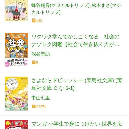
化、職文化、信仰、地域の魅力など (地
蜂谷翔音(マジカルトリップ)
松本まさ(マジ
球の歩き方BOOKS)
カルトリップ)
142
ワクワク学んでかしこくなる 社会の
ナゾトク図鑑【社会で生き抜く力が育
つ！ 社会科の勉強に夢中になる！】
深谷圭助
（TAC出版） (こどものナゾトクシリー
6
ズ)
さよならドビュッシー (宝島社文庫) (宝
島社文庫 C な 6-1)
中山七里
23291
マンガ 小学生で身につけたい 世界を広