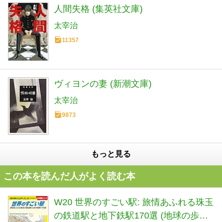
人間失格 (集英社文庫)
太宰治
11357
ヴィヨンの妻 (新潮文庫)
太宰治
9873
もっと見る
この本を読んだ人がよく読む本
W20 世界のすごい駅: 旅情あふれる珠玉
の鉄道駅と地下鉄駅170選 (地球の歩き