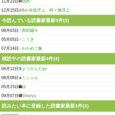
11月22日
ゆめ
12月15日
ℝ𝕖𝕚＠低浮上、時々無浮上
今読んでいる読書家最新3件(3)
08月03日
西田陽斗
05月05日
こうき
07月14日
わかめご飯
積読中の読書家最新4件(4)
04月12日
ようかんだyo
08月08日
ミシェル
05月15日
ゆ
09月07日
Shiuryu
読みたい本に登録した読書家最新3件(3)