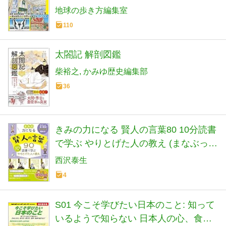
方BOOKS W 20)
地球の歩き方編集室
110
太閤記 解剖図鑑
柴裕之
かみゆ歴史編集部
36
きみの力になる 賢人の言葉80 10分読書
で学ぶ やりとげた人の教え (まなぶっ
く)
西沢泰生
4
S01 今こそ学びたい日本のこと: 知って
いるようで知らない 日本人の心、食文