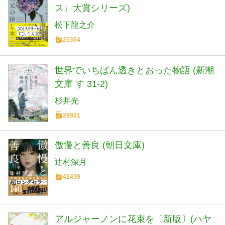
ス』大賞シリーズ)
松下龍之介
23364
世界でいちばん透きとおった物語 (新潮
文庫 す 31-2)
杉井光
29921
傲慢と善良 (朝日文庫)
辻村深月
42439
アルジャーノンに花束を〔新版〕(ハヤ