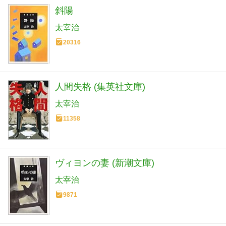
斜陽
太宰治
20316
人間失格 (集英社文庫)
太宰治
11358
ヴィヨンの妻 (新潮文庫)
太宰治
9871