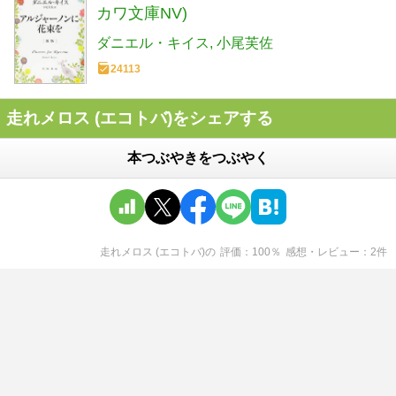
カワ文庫NV)
ダニエル・キイス
小尾芙佐
24113
走れメロス (エコトバ)をシェアする
本つぶやきをつぶやく
走れメロス (エコトバ)
の
評価
100
％
感想・レビュー
2
件