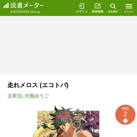
ログイン
新規登録
本を探
走れメロス (エコトバ)
太宰治
,
大熊ゆうご
感想
2