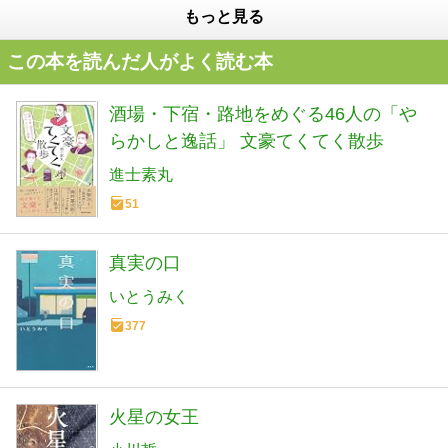
もっと見る
この本を読んだ人がよく読む本
酒場・下宿・路地をめぐる46人の「や
らかしと逸話」 文豪てくてく散歩
進士素丸
51
真実の口
いとうみく
377
火星の女王