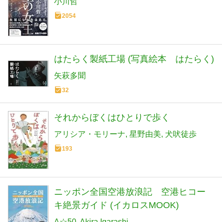
小川哲
2054
はたらく製紙工場 (写真絵本 はたらく)
矢萩多聞
32
それからぼくはひとりで歩く
アリシア・モリーナ
星野由美
犬吠徒歩
193
ニッポン全国空港放浪記 空港ヒコー
キ絶景ガイド (イカロスMOOK)
A☆50
Akira Igarashi