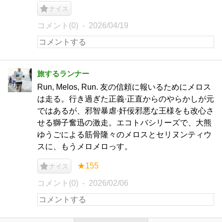
ナイス
コメント(0)
2026/04/19
旅するランナー
Run, Melos, Run. 友の信頼に報いるためにメロス
は走る。行き過ぎた正義·正直からのやらかしが元
ではあるが、邪智暴虐·奸佞邪悪な王様をも改心さ
せる獅子奮迅の激走。エコトバシリーズで、大熊
ゆうごによる筋骨隆々のメロスとセリヌンティウ
スに、もうメロメロっす。
★155
ナイス
コメント(0)
2026/02/06