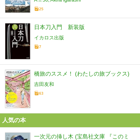
25
日本刀入門 新装版
イカロス出版
7
橋旅のススメ！ (わたしの旅ブックス)
吉田友和
63
人気の本
一次元の挿し木 (宝島社文庫 『このミ