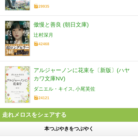
29935
傲慢と善良 (朝日文庫)
辻村深月
42468
アルジャーノンに花束を〔新版〕(ハヤ
カワ文庫NV)
ダニエル・キイス
小尾芙佐
24121
走れメロスをシェアする
本つぶやきをつぶやく