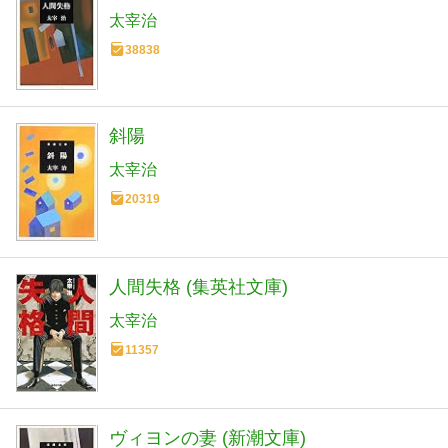
太宰治
38838
斜陽
太宰治
20319
人間失格 (集英社文庫)
太宰治
11357
ヴィヨンの妻 (新潮文庫)