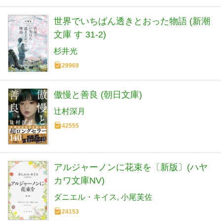
世界でいちばん透きとおった物語 (新潮
文庫 す 31-2)
杉井光
29969
傲慢と善良 (朝日文庫)
辻村深月
42555
アルジャーノンに花束を〔新版〕(ハヤ
カワ文庫NV)
ダニエル・キイス
小尾芙佐
24153