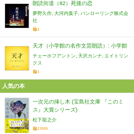
朗読街道（82）死後の恋
夢野久作
大河内葉子
パンローリング株式会
社
1
天才（小学館の名作文芸朗読）: 小学館
チェーホフアントン
天沢カンナ
エイトリン
クス
1
人気の本
一次元の挿し木 (宝島社文庫 『このミ
ス』大賞シリーズ)
松下龍之介
23505