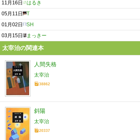
11月16日
はるき
05月11日
T
01月02日
SH
03月15日
まっきー
太宰治の関連本
人間失格
太宰治
38862
斜陽
太宰治
20337