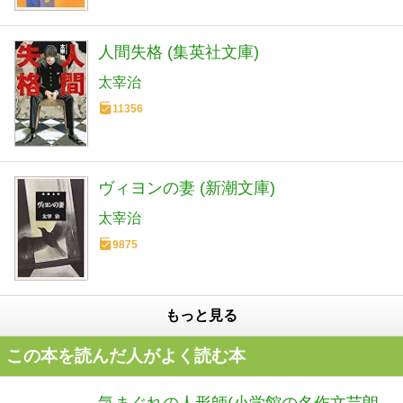
人間失格 (集英社文庫)
太宰治
11356
ヴィヨンの妻 (新潮文庫)
太宰治
9875
もっと見る
この本を読んだ人がよく読む本
気まぐれの人形師(小学館の名作文芸朗