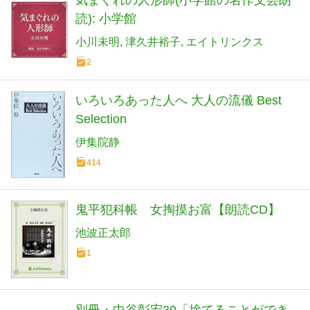
読): 小学館
小川未明
津久井裕子
エイトリンクス
2
いろいろあった人へ 大人の流儀 Best
Selection
伊集院静
414
鬼平犯科帳 女掏摸お富【朗読CD】
池波正太郎
1