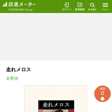
ログイン
新規登録
本を探
走れメロス
太宰治
感想
0