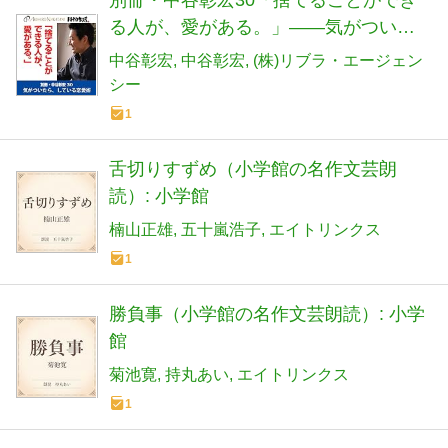
別冊・中谷彰宏30「捨てることができ
る人が、愛がある。」――気がついた
ら、している恋愛術
中谷彰宏
中谷彰宏
(株)リブラ・エージェン
シー
1
舌切りすずめ（小学館の名作文芸朗
読）: 小学館
楠山正雄
五十嵐浩子
エイトリンクス
1
勝負事（小学館の名作文芸朗読）: 小学
館
菊池寛
持丸あい
エイトリンクス
1