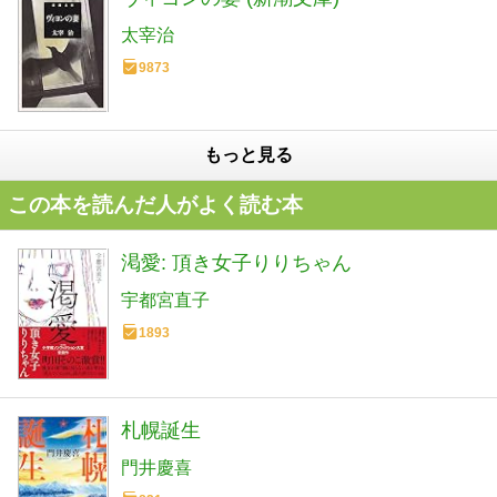
太宰治
9873
もっと見る
この本を読んだ人がよく読む本
渇愛: 頂き女子りりちゃん
宇都宮直子
1893
札幌誕生
門井慶喜