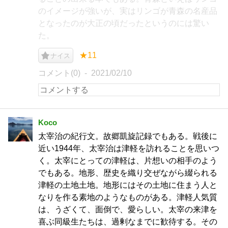
のイメージが強いが、実はリンゴが青森の名産品
となったのが大正の頃だったというのには驚い
た。
★11
ナイス
コメント(0)
2021/02/10
Koco
太宰治の紀行文。故郷凱旋記録でもある。戦後に
近い1944年、太宰治は津軽を訪れることを思いつ
く。太宰にとっての津軽は、片想いの相手のよう
でもある。地形、歴史を織り交ぜながら綴られる
津軽の土地土地。地形にはその土地に住まう人と
なりを作る素地のようなものがある。津軽人気質
は、うざくて、面倒で、愛らしい。太宰の来津を
喜ぶ同級生たちは、過剰なまでに歓待する。その