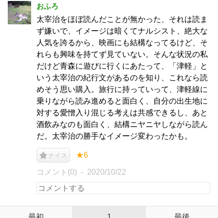
おふろ
太宰治をほぼ読んだことが無かった、それは読ま
ず嫌いで、イメージは暗くてナルシスト、絶大な
人気を誇るから、映画にも結構なってるけど、そ
れらも興味を持てず見ていない。そんな状況の私
だけど青森に遊びに行くにあたって、「津軽」と
いう太宰治の紀行文があるのを知り、これなら読
めそう思い購入。旅行に持っていって、津軽線に
乗りながら読み進めると面白く、自分の出生地に
対する愛憎入り混じる考えは共感できるし、あと
酒飲みなのも面白く、結構ニヤニヤしながら読ん
だ。太宰治の勝手なイメージ変わったかも。
★6
ナイス
コメント(0)
2020/10/22
最初
1
最後