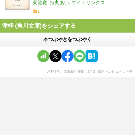
菊池寛
持丸あい
エイトリンクス
1
津軽 (角川文庫)をシェアする
本つぶやきをつぶやく
津軽 (角川文庫)
の
評価
57
％
感想・レビュー
7
件