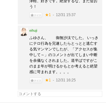
津軽、好きです。絶望するな、また会お
う！
★1
12/31 15:37
ナイス
eihuji
ふゆさん、 御無沙汰でした。 いっき
にテロ行為を完遂したらとっとと逃亡す
る気マンマンでしたが、「アクセスが集
中して～」のコメントが出てしまい中断
を余儀なくされました。道半ばですがこ
のまま年が明けるかもとか考えると絶望
感に苛まれます。。。。
★1
12/31 16:25
ナイス