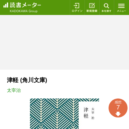
ログイン
新規登録
本を探
津軽 (角川文庫)
太宰治
感想
7