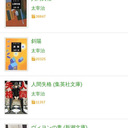
太宰治
38847
斜陽
太宰治
20325
人間失格 (集英社文庫)
太宰治
11357
ヴィヨンの妻 (新潮文庫)