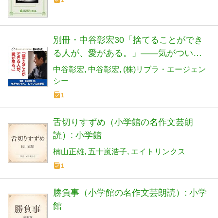
別冊・中谷彰宏30「捨てることができ
る人が、愛がある。」――気がついた
ら、している恋愛術
中谷彰宏
中谷彰宏
(株)リブラ・エージェン
シー
1
舌切りすずめ（小学館の名作文芸朗
読）: 小学館
楠山正雄
五十嵐浩子
エイトリンクス
1
勝負事（小学館の名作文芸朗読）: 小学
館