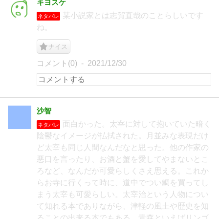
キヨスケ
某小説家とは志賀直哉のことらしいです
ネタバレ
ね。
ナイス
コメント(0)
2021/12/30
沙智
面白かった。太宰に対して抱いていた暗く
ネタバレ
陰鬱なイメージが払拭された。月並みな表現だけ
ど太宰も同じ人間なんだなと思った。他の作家の
悪口を言ったり、お酒と蟹を愛してやまないとこ
ろなど、なんだか可愛らしくさえ思える。これか
らお寺に行くって時に、道中でつい鯛を買ってし
まう太宰も可愛らしい。太宰治という人物につい
て知れる本でありながら、津軽の風土や歴史を知
ることの出来る本でもある。青森といえばリンゴ