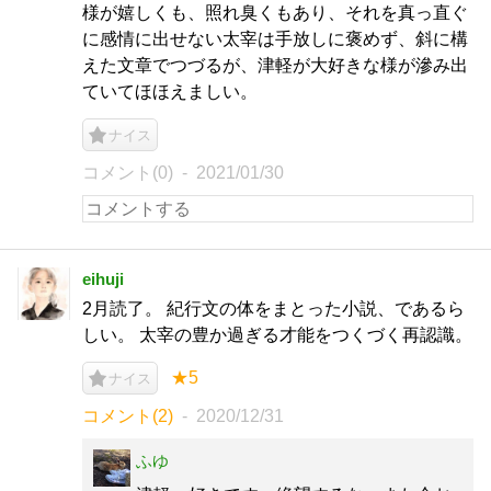
様が嬉しくも、照れ臭くもあり、それを真っ直ぐ
に感情に出せない太宰は手放しに褒めず、斜に構
えた文章でつづるが、津軽が大好きな様が滲み出
ていてほほえましい。
ナイス
コメント(0)
2021/01/30
eihuji
2月読了。 紀行文の体をまとった小説、であるら
しい。 太宰の豊か過ぎる才能をつくづく再認識。
★5
ナイス
コメント(2)
2020/12/31
ふゆ