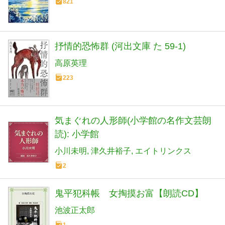
821
抒情的恐怖群 (河出文庫 た 59-1)
高原英理
223
気まぐれの人形師(小学館の名作文芸朗
読): 小学館
小川未明
津久井裕子
エイトリンクス
2
鬼平犯科帳 女掏摸お富【朗読CD】
池波正太郎
1