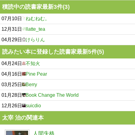
積読中の読書家最新3件(3)
07月10日
ねむねむ。
12月31日
llatte_tea
04月29日
けらりん
読みたい本に登録した読書家最新5件(5)
04月24日
不知火
04月16日
Pine Pear
03月25日
Berry
01月28日
Book Change The World
12月26日
suicdio
太宰 治の関連本
人間失格