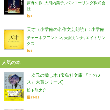
夢野久作
大河内葉子
パンローリング株式会
社
1
天才（小学館の名作文芸朗読）: 小学館
チェーホフアントン
天沢カンナ
エイトリン
クス
1
人気の本
一次元の挿し木 (宝島社文庫 『このミ
ス』大賞シリーズ)
松下龍之介
23421