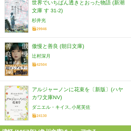
世界でいちばん透きとおった物語 (新潮
文庫 す 31-2)
杉井光
29946
傲慢と善良 (朝日文庫)
辻村深月
42504
アルジャーノンに花束を〔新版〕(ハヤ
カワ文庫NV)
ダニエル・キイス
小尾芙佐
24130