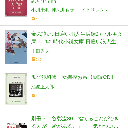
読): 小学館
小川未明
津久井裕子
エイトリンクス
2
金の諍い: 日雇い浪人生活録2 (ハルキ文
庫 う 9-2 時代小説文庫 日雇い浪人生活
録 2)
上田秀人
240
鬼平犯科帳 女掏摸お富【朗読CD】
池波正太郎
1
別冊・中谷彰宏30「捨てることができ
る人が、愛がある。」――気がついた