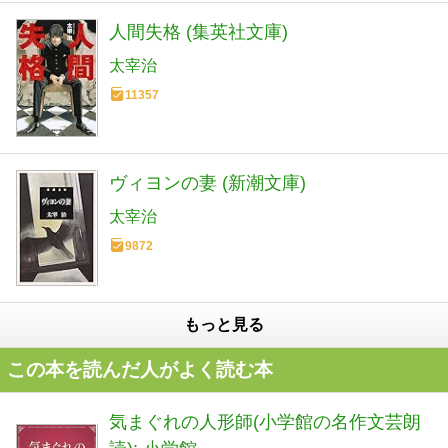
人間失格 (集英社文庫)
太宰治
11357
ヴィヨンの妻 (新潮文庫)
太宰治
9872
もっと見る
この本を読んだ人がよく読む本
気まぐれの人形師(小学館の名作文芸朗