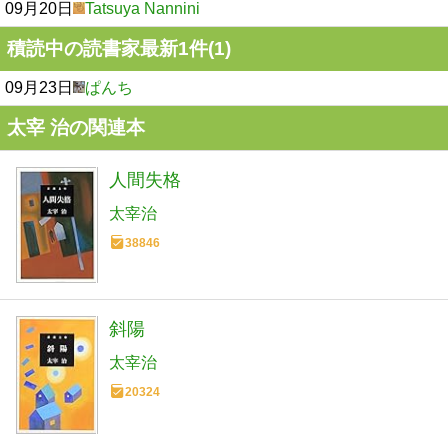
09月20日
Tatsuya Nannini
積読中の読書家最新1件(1)
09月23日
ぱんち
太宰 治の関連本
人間失格
太宰治
38846
斜陽
太宰治
20324