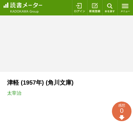
ログイン
新規登録
本を探
津軽 (1957年) (角川文庫)
太宰治
感想
0