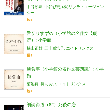
ら、している恋愛術
中谷彰宏
中谷彰宏
(株)リブラ・エージェン
シー
1
舌切りすずめ（小学館の名作文芸朗
読）: 小学館
楠山正雄
五十嵐浩子
エイトリンクス
1
勝負事（小学館の名作文芸朗読）: 小学
館
菊池寛
持丸あい
エイトリンクス
1
朗読街道（82）死後の恋