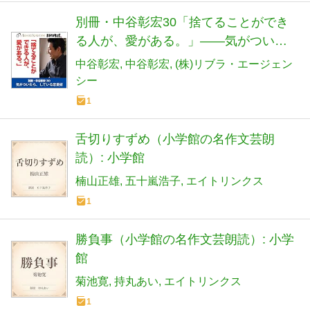
別冊・中谷彰宏30「捨てることができ
る人が、愛がある。」――気がついた
ら、している恋愛術
中谷彰宏
中谷彰宏
(株)リブラ・エージェン
シー
1
舌切りすずめ（小学館の名作文芸朗
読）: 小学館
楠山正雄
五十嵐浩子
エイトリンクス
1
勝負事（小学館の名作文芸朗読）: 小学
館
菊池寛
持丸あい
エイトリンクス
1