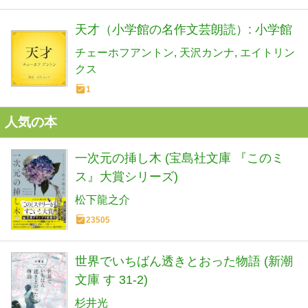
天才（小学館の名作文芸朗読）: 小学館
チェーホフアントン
天沢カンナ
エイトリン
クス
1
人気の本
一次元の挿し木 (宝島社文庫 『このミ
ス』大賞シリーズ)
松下龍之介
23505
世界でいちばん透きとおった物語 (新潮
文庫 す 31-2)
杉井光