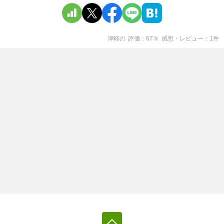
津軽
の
評価
67
％
感想・レビュー
1
件