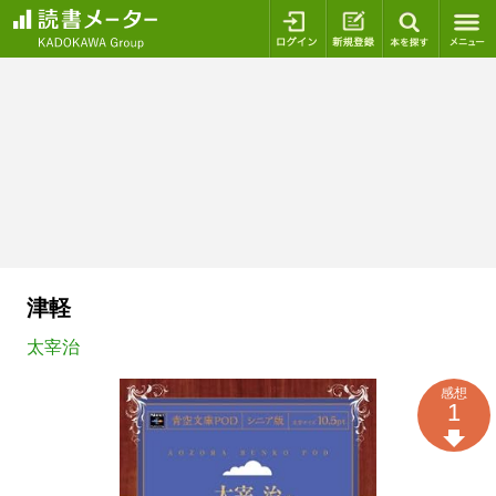
ログイン
新規登録
本を探
津軽
太宰治
感想
1