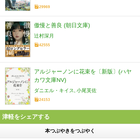
29969
傲慢と善良 (朝日文庫)
辻村深月
42555
アルジャーノンに花束を〔新版〕(ハヤ
カワ文庫NV)
ダニエル・キイス
小尾芙佐
24153
津軽をシェアする
本つぶやきをつぶやく