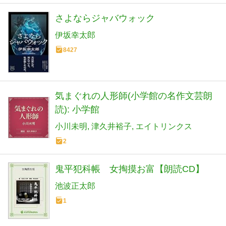
さよならジャバウォック
伊坂幸太郎
8427
気まぐれの人形師(小学館の名作文芸朗
読): 小学館
小川未明
津久井裕子
エイトリンクス
2
鬼平犯科帳 女掏摸お富【朗読CD】
池波正太郎
1