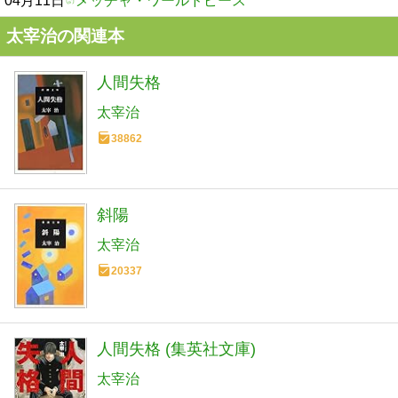
04月11日
メッチャ・ワールドピース
太宰治の関連本
人間失格
太宰治
38862
斜陽
太宰治
20337
人間失格 (集英社文庫)
太宰治