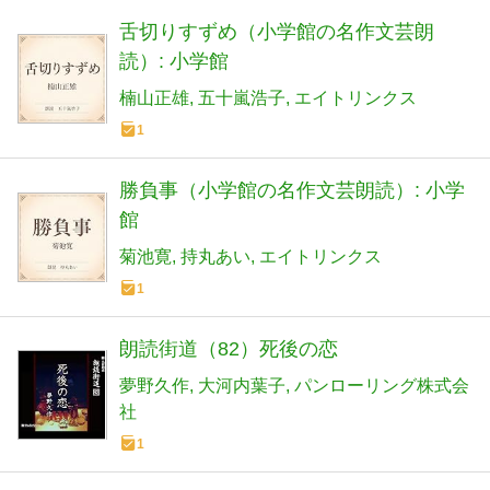
舌切りすずめ（小学館の名作文芸朗
読）: 小学館
楠山正雄
五十嵐浩子
エイトリンクス
1
勝負事（小学館の名作文芸朗読）: 小学
館
菊池寛
持丸あい
エイトリンクス
1
朗読街道（82）死後の恋
夢野久作
大河内葉子
パンローリング株式会
社
1