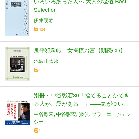
いろいろあった人へ 大人の流儀 Best
Selection
伊集院静
414
鬼平犯科帳 女掏摸お富【朗読CD】
池波正太郎
1
別冊・中谷彰宏30「捨てることができ
る人が、愛がある。」――気がついた
ら、している恋愛術
中谷彰宏
中谷彰宏
(株)リブラ・エージェン
シー
1