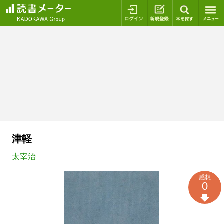
ログイン
新規登録
本を探
津軽
太宰治
感想
0