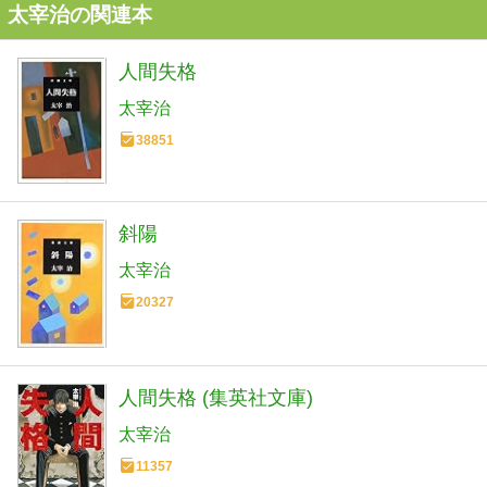
太宰治の関連本
人間失格
太宰治
38851
斜陽
太宰治
20327
人間失格 (集英社文庫)
太宰治
11357