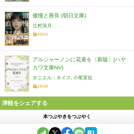
傲慢と善良 (朝日文庫)
辻村深月
42533
アルジャーノンに花束を〔新版〕(ハヤ
カワ文庫NV)
ダニエル・キイス
小尾芙佐
24138
津軽をシェアする
本つぶやきをつぶやく