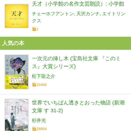
天才（小学館の名作文芸朗読）: 小学館
チェーホフアントン
天沢カンナ
エイトリン
クス
1
人気の本
一次元の挿し木 (宝島社文庫 『このミ
ス』大賞シリーズ)
松下龍之介
23460
世界でいちばん透きとおった物語 (新潮
文庫 す 31-2)
杉井光
29954