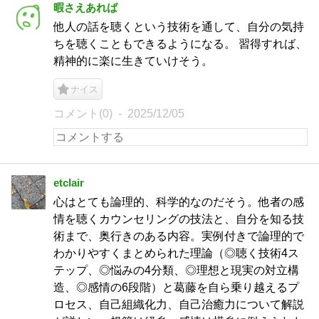
暇さえあれば
他人の話を聴くという技術を通して、自分の気持
ちを聴くこともできるようになる。 習得すれば、
精神的に楽に生きていけそう。
ナイス
コメント(0)
2025/12/05
etclair
心はとても論理的、科学的なのだそう。他者の感
情を聴くカウンセリングの技法と、自分を知る技
術まで、奥行きのある内容。実例付きで論理的で
わかりやすくまとめられた理論（◎聴く技術4ス
テップ、◎悩みの4分類、◎理想と現実の対立構
造、◎感情の6段階）と葛藤を自ら乗り越えるプ
ロセス、自己組織化力、自己治癒力について解説