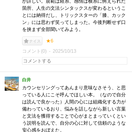
が詳しい。規範は経糸、感情は横糸に例えられた
箇所、人生の文法シンタックスが変わるというこ
とには納得だし、トリックスターの「膝、カック
ン」には思わず笑ってしまった。今後判断せず口
を挟まず全部聞いてみよう。
★6
ナイス
コメント(0)
2025/10/13
白井
カウンセリングってあんまり意味なさそう、と思
っている人にこそ呼んでほしい本。（なので自分
は読んで良かった）人間の心には組織化する力が
備わっているおり、悩みを話しながら新しい言葉
と文法を獲得することで心がまとまっていくとい
う説明を読んで、自分の心に対して信頼のような
安心感をおぼえた。