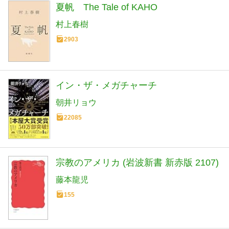
夏帆 The Tale of KAHO
村上春樹
2903
イン・ザ・メガチャーチ
朝井リョウ
22085
宗教のアメリカ (岩波新書 新赤版 2107)
藤本龍児
155