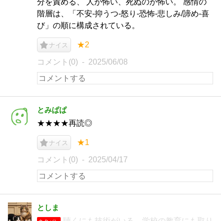
分を責める、 人が怖い、死ぬのが怖い。 感情の
階層は、「不安‐抑うつ‐怒り‐恐怖‐悲しみ/諦め‐喜
び」の順に構成されている。
★2
ナイス
コメント(0)
2025/06/08
とみぱぱ
★★★★再読◎
★1
ナイス
コメント(0)
2025/04/17
としま
聴くにも技術がいる。学校の教育にも取り