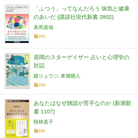
「ふつう」ってなんだろう 病気と健康
のあいだ (講談社現代新書 2802)
美馬達哉
193
昼間のスターゲイザー 占いと心理学の
対話
鏡リュウジ
東畑開人
208
あなたはなぜ雑談が苦手なのか (新潮新
書 1107)
桜林直子
849