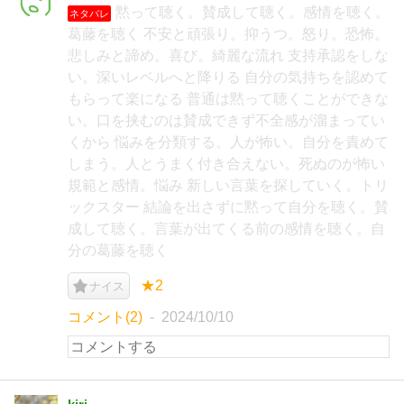
黙って聴く。賛成して聴く。感情を聴く。
ネタバレ
葛藤を聴く 不安と頑張り。抑うつ。怒り。恐怖。
悲しみと諦め。喜び。綺麗な流れ 支持承認をしな
い。深いレベルへと降りる 自分の気持ちを認めて
もらって楽になる 普通は黙って聴くことができな
い。口を挟むのは賛成できず不全感が溜まってい
くから 悩みを分類する。人が怖い。自分を責めて
しまう。人とうまく付き合えない。死ぬのが怖い
規範と感情。悩み 新しい言葉を探していく。トリ
ックスター 結論を出さずに黙って自分を聴く。賛
成して聴く。言葉が出てくる前の感情を聴く。自
分の葛藤を聴く
★2
ナイス
コメント(2)
2024/10/10