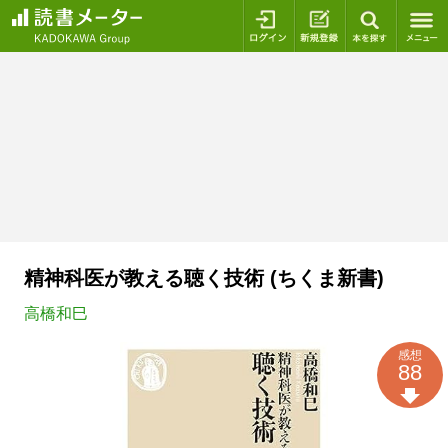
ログイン
新規登録
本を探
精神科医が教える聴く技術 (ちくま新書)
高橋和巳
感想
88